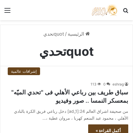
بحث عن
الق
الرئيسية
/
quotتحدي
quotتحدي
إشراقات عالمية
113
0
eshrag
سباق طريف بين رباعي الأهلي فى "تحدي الميّه"
بمعسكر النمسا .. صور وفيديو
من صحيفة اشراق العالم 24:[ad_1] دخل رباعي فريق الكرة بالنادي
الأهلي ، محمود عبد المنعم كهربا ، مروان عطية ،…
أكمل القراءة »