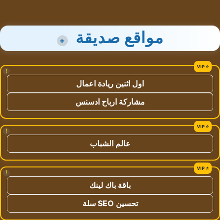
مواقع صديقة
+
!
اول اثنين ريادة اعمال
مشاركة ارباح ادسنس
!
عالم الشباب
!
باقة باك لينك
تحسين SEO سلة