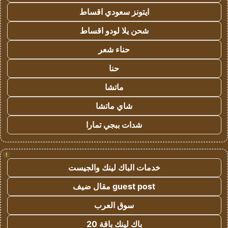
ايتونز سعودي اقساط
شحن يلا لودو اقساط
حناء شعر
حنا
ماتشا
شاي ماتشا
شدات ببجي تمارا
!
خدمات الباك لينك والجيست
guest post مقال ضيف
سوق العرب
باك لينك باقة 20