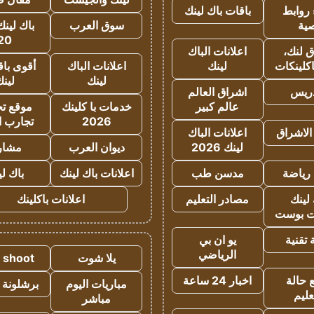
روابط
باقات باك لينك
ية
سوق العرب
باك لينك
20
 لنك،
اعلانات الباك
كلينكات
لينك
اعلانات الباك
أقوى باق
لينك
لين
دريس
اشراق العالم
عالم كبير
خدمات با كلينك
موقع تجا
2026
تجارب ا
الاشراق
اعلانات الباك
لينك 2026
ديوان العرب
مشار
رياضة
مدسن طب
اعلانات باك لينك
باك ل
لينك
مصادر التعليم
اعلانات باكلينك
 بوست
تقنية
يو ان بي
الرياضي
يلا شوت
a shoot
 حالة
اخبار 24 ساعة
مباريات اليوم
برشلونة 
عليم
مباشر