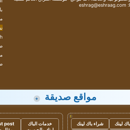
ال
:
eshrag@eshraag.com
با
مش
ن
sh
صحيف
مؤ
ص
مواقع صديقة
+
!
اك لينك
شراء باك لينك
خدمات الباك
t post
لينك والجيست
مقال 