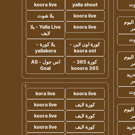
وت
yalla shoot
koora live
koora live
يلا شوت
اليوم
koora live
Yalla Live - يلا
ر
لايف
وت
كورة اون لاين -
يلا كورة -
yallakora
koora onl
اليوم
كورة 365 -
اس جول - AS
ر
Goal
kooora 365
دريد
ر
!
وت
kora live
koora live
كورة لايف
koora live
اليوم
ر
كورة لايف
koora live
دريد
كورة لايف
koora live
ر