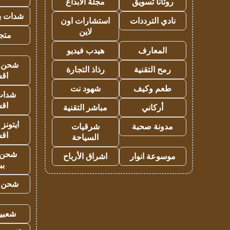
روتانا تسويق
مجلة الابداع
شدات بب
نادي الترددات
استشارات اون
لاين
متجر 
المعارف
هيدب فيديو
شحن يل
رمح التقنية
رذاذ التجارة
اق
طعم وكيف
شهود نت
شدات
اق
أركاني
مباشر التقنية
ايتونز
مدونة صحبة
شرقيات
اق
السياحة
شحن 
موسوعة انوار
اشراق الأرباح
بب
شحن يل
شعبية