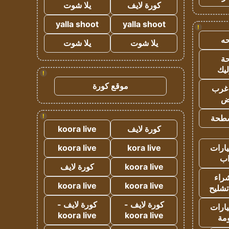
كورة لايف
يلا شوت
yalla shoot
yalla shoot
!
ه
يلا شوت
يلا شوت
ة
ليك
!
موقع كورة
غرب
اض
!
طحة
كورة لايف
koora live
ارات
kora live
koora live
ب
koora live
كورة لايف
راء
koora live
koora live
تشليح
كورة لايف -
كورة لايف -
ارات
koora live
koora live
مة