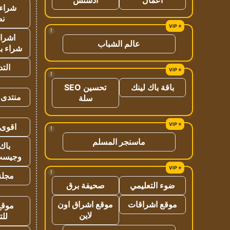
شراء 
نص
!
اشراق
عالم الشباب
شراء با
الت
!
باقة باك لينك
تحسين SEO
منتدى 
سلة
اقوى 
!
ماسنجر المسلم
باك 
وجيست
!
مجلة 
ضوء التعليمي
صحيفة برق
موقع اشراقات
موقع اشراق اون
موقع
لاين
للت