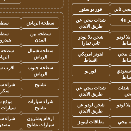
جي تابي
فور يو ستور
4u
شدات ببجي عن
سطحة الرياض
سطح
طريق الايدي
سطحة بين
سطح
ا لودو
شحن يلا لودو
المدن
هيدرو
ساط
تابي تمارا
سطحة شمال
سطحة 
 ببجي
ايتونز امريكي
الرياض
الري
ساط
اقساط
سطحة جنوب
اقرب س
 سعودي
فور يو
الرياض
ساط
تشليح
شراء سي
شدات
شدات ببجي عن
سكرا
جي
طريق الايدي
شراء سيارات
موقع ش
ا لودو
شحن لودو عن
تشليح
سيارات 
طريق الايدي
ارقام يشترون
شراء سي
 ببجي
بطاقات ايتونز
سيارات تشليح
مصدو