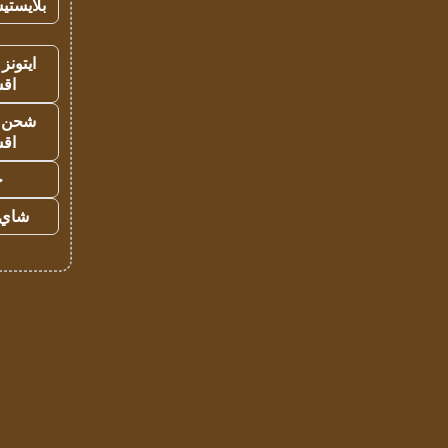
بلايستي
ايتونز
اق
شحن يل
اق
ح
شاي 