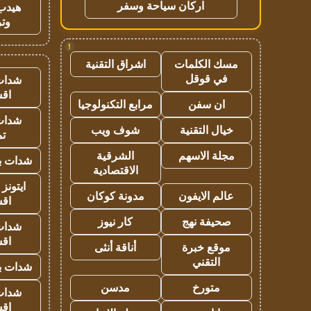
اركان سياحة وسفر
هيدب
وتر
!
مسك الكلمات
اشراق التقنية
في قوقل
شدات
اق
ان سفن
مرابع التكنولوجيا
شدات
خيال التقنية
شوف ويب
تم
مجلة الاسهم
الشرقية
شدات بب
الاقتصادية
ايتونز
عالم الايفون
مدونة كوكان
اق
صحيفة نهج
كار نيوز
شدات
اق
موقع خبرة
أناقة أنثى
التقني
شدات بب
متورخ
مدسن
شدات
اق