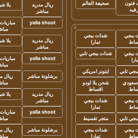
 فنون
صحيفة العالم
ريال مدريد
يلا ش
فيه
مباشر
yalla shoot
مباريات 
!
مباش
 ببجي
شدات ببجي
ريال مدريد
يلا ش
ساط
تمارا
مباشر
 ببجي
شدات ببجي تابي
yalla shoot
مباريات 
ارا
مباش
جي تابي
ايتونز امريكي
برشلونة مباشر
ريال م
 سعودي
شحن يلا لودو
مباش
ساط
اقساط
ريال مدريد
يلا ش
 ببجي
شدات ببجي
مباشر
ساط
تمارا
yalla shoot
مباريات 
جي تابي
متجر تقسيط
مباش
 ببجي
شدات ببجي
برشلونة مباشر
ريال م
ساط
تمارا
مباش