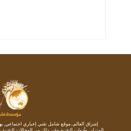
إشراق العالم..موقع شامل تقني إخباري اجتماعي, يهتم
المنزلي وأدوات التقنية وغير ذلك من المجالات التقنية 