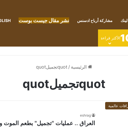
نشر مقال جيست بوست
لينك
مشاركة أرباح ادسنس
GLISH
1
الأكثر قراءة
الرئيسية
/
quotتجميلquot
quotتجميلquot
اقات عالمية
eshrag
العراق .. عمليات "تجميل" بطعم الموت ونق