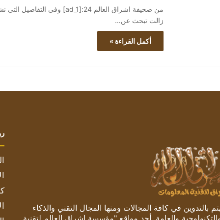
من صحيفة اشراق العالم 24:[ad_1] 
زالت تبحث عن…
أكمل القراءة »
رو
ال
ال
كم
ال
 بالتدوين في كافة المجالات ومنها المجال التقني والذكاء
والتكنولوجية والعامة. أحد مواقع "مؤسسة اشراق العالم لتقنية