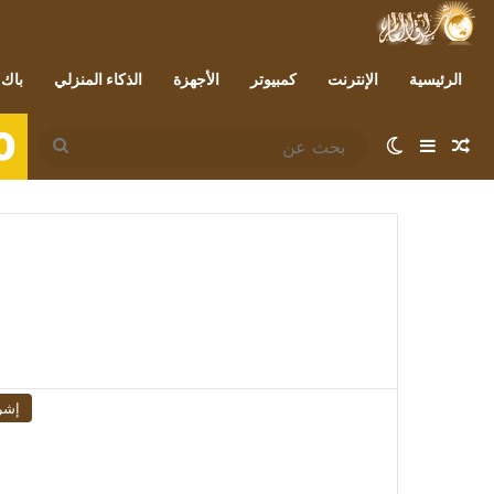
الرئيسية
الإنترنت
كمبيوتر
الأجهزة
الذكاء المنزلي
باك 
0
مقال عشوائي
إضافة عمود جانبي
الوضع المظلم
بحث
عن
إشر