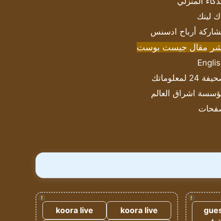
ذكاء المنزلي
ك لينك
اركة أرباح ادسنس
شر مقال جيست بوست
Engli
ة 24 لمعلوماتك
سسة اشراق العالم
فحات
!
!
koora live
koora live
gues
ضيف