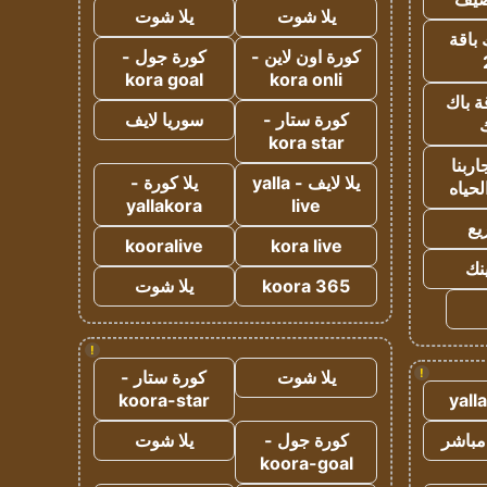
يلا شوت
يلا شوت
 باقة
كورة اون لاين -
كورة جول -
kora goal
kora onli
ة باك
كورة ستار -
سوريا لايف
ك
kora star
ربنا
يلا لايف - yalla
يلا كورة -
لحياه
yallakora
live
يع
kooralive
kora live
ينك
koora 365
يلا شوت
!
!
يلا شوت
كورة ستار -
koora-star
yall
مباشر
كورة جول -
يلا شوت
koora-goal