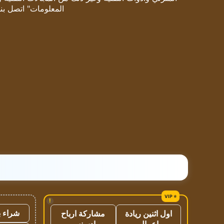
المعلومات" اتصل بنا
!
شراء ب
اول اثنين ريادة
مشاركة ارباح
اعمال
ادسنس