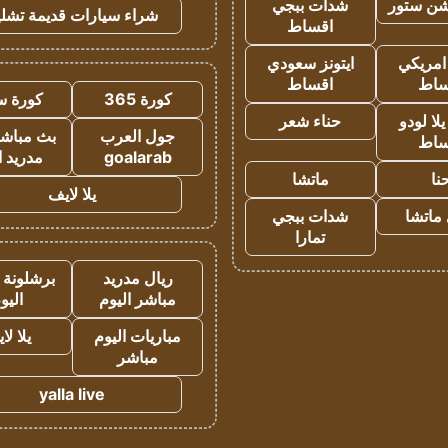
شن ستور
شدات ببجي
شراء سيارات قديمة تشلي
اقساط
 امريكي
ايتونز سعودي
ساط
اقساط
كورة 365
كورة س
ا لودو
حناء شعر
جول العرب
بث مباشر
ساط
goalarab
مدريد ا
نا
ماتشا
يلا لايف
ماتشا
شدات ببجي
تمارا
ريال مدريد
برشلونة 
مباشر اليوم
اليو
مباريات اليوم
يلا لا
مباشر
yalla live