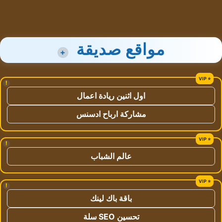
مواقع صديقة
+
!
اول اثنين ريادة اعمال
مشاركة ارباح ادسنس
!
عالم الشباب
!
باقة باك لينك
تحسين SEO سلة