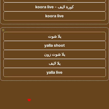
كورة لايف - koora live
koora live
!
يلا شوت
yalla shoot
يلا شوت زون
يلا لايف
yalla live
© حقوق النشر 2026، جميع الحقوق محفوظة لمؤسسة اشراق لتقنية
المعلومات- سجل تجاري رقم 1009094205 |
للإعلانات