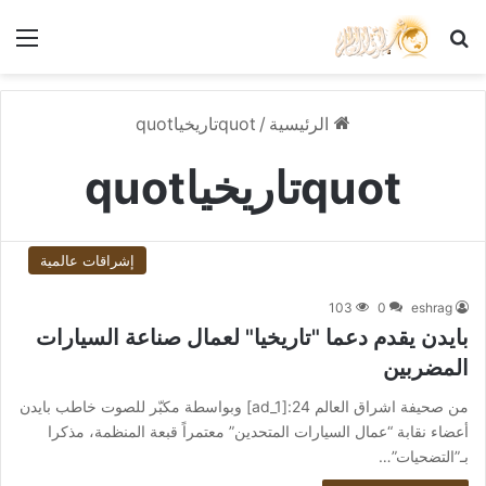
بحث عن
الق
الرئيسية
/
quotتاريخياquot
quotتاريخياquot
إشراقات عالمية
103
0
eshrag
بايدن يقدم دعما "تاريخيا" لعمال صناعة السيارات
المضربين
من صحيفة اشراق العالم 24:[ad_1] وبواسطة مكبّر للصوت خاطب بايدن
أعضاء نقابة “عمال السيارات المتحدين” معتمراً قبعة المنظمة، مذكرا
بـ”التضحيات”…