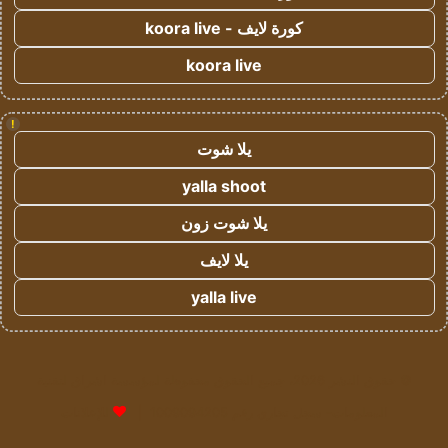
كورة لايف - koora live
koora live
!
يلا شوت
yalla shoot
يلا شوت زون
يلا لايف
yalla live
© حقوق النشر 2026، جميع الحقوق محفوظة لمؤسسة اشراق لتقنية
المعلومات- سجل تجاري رقم 1009094205 |
للإعلانات