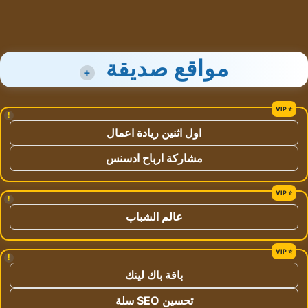
مواقع صديقة
+
!
اول اثنين ريادة اعمال
مشاركة ارباح ادسنس
!
عالم الشباب
!
باقة باك لينك
تحسين SEO سلة