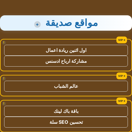
مواقع صديقة
+
!
اول اثنين ريادة اعمال
مشاركة ارباح ادسنس
!
عالم الشباب
!
باقة باك لينك
تحسين SEO سلة