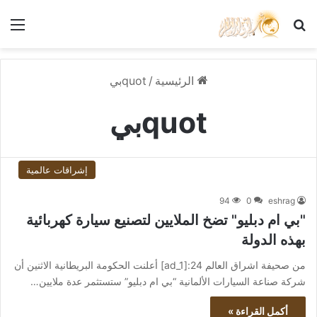
بحث عن
الق
الرئيسية
/
quotبي
quotبي
إشراقات عالمية
94
0
eshrag
"بي ام دبليو" تضخ الملايين لتصنيع سيارة كهربائية
بهذه الدولة
من صحيفة اشراق العالم 24:[ad_1] أعلنت الحكومة البريطانية الاثنين أن
شركة صناعة السيارات الألمانية “بي ام دبليو” ستستثمر عدة ملايين…
أكمل القراءة »