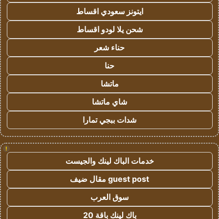
ايتونز سعودي اقساط
شحن يلا لودو اقساط
حناء شعر
حنا
ماتشا
شاي ماتشا
شدات ببجي تمارا
!
خدمات الباك لينك والجيست
guest post مقال ضيف
سوق العرب
باك لينك باقة 20