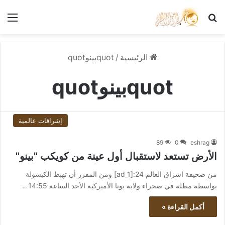
بحث عن
الق
الرئيسية
/
quotبينوquot
quotبينوquot
إشراقات عالمية
89
0
eshrag
الأرض تستعد لاستقبال أول عينة من كويكب "بينو"
من صحيفة اشراق العالم 24:[ad_1] ومن المقرر أن تهبط الكبسولة
بواسطة مظلة في صحراء ولاية يوتا الأميركية الأحد الساعة 14:55…
أكمل القراءة »