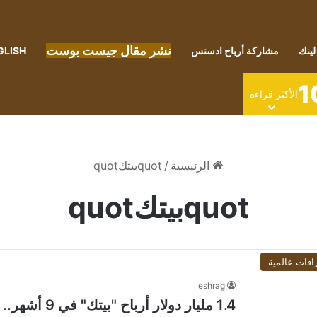
نشر مقال جيست بوست
لينك
مشاركة أرباح ادسنس
GLISH
1
الأكثر قراءة
الرئيسية
/
quotبيتكquot
quotبيتكquot
اقات عالمية
eshrag
1.4 مليار دولار أرباح "بيتك" في 9 أشهر.. نمو بـ 124%