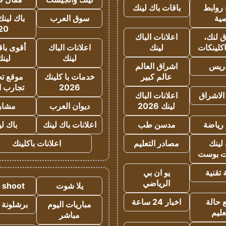
روابط
باقات باك لينك
ية
سوق العرب
باك لينك
20
 لنك،
اعلانات الباك
كلينكات
لينك
اعلانات الباك
أقوى باق
لينك
لين
دريس
اشراق العالم
عالم كبير
خدمات با كلينك
موقع تجا
2026
تجارب ا
الاشراق
اعلانات الباك
لينك 2026
ديوان العرب
مشار
رياضة
مدسن طب
اعلانات باك لينك
باك ل
لينك
مصادر التعليم
اعلانات باكلينك
 بوست
تقنية
يو ان بي
الرياضي
يلا شوت
a shoot
 حالة
اخبار 24 ساعة
مباريات اليوم
برشلونة 
عليم
مباشر