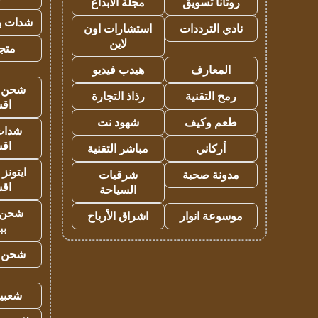
روتانا تسويق
مجلة الابداع
شدات بب
نادي الترددات
استشارات اون
لاين
متجر 
المعارف
هيدب فيديو
شحن يل
رمح التقنية
رذاذ التجارة
اق
طعم وكيف
شهود نت
شدات
اق
أركاني
مباشر التقنية
ايتونز
مدونة صحبة
شرقيات
اق
السياحة
شحن 
موسوعة انوار
اشراق الأرباح
بب
شحن يل
شعبية