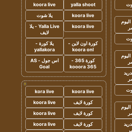
وت
yalla shoot
koora live
koora live
يلا شوت
اليوم
koora live
Yalla Live - يلا
ر
لايف
وت
كورة اون لاين -
يلا كورة -
yallakora
koora onl
اليوم
كورة 365 -
اس جول - AS
ر
Goal
kooora 365
دريد
ر
!
وت
kora live
koora live
كورة لايف
koora live
اليوم
ر
كورة لايف
koora live
دريد
كورة لايف
koora live
ر