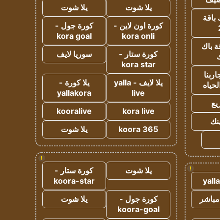
يلا شوت
يلا شوت
 باقة
كورة اون لاين -
كورة جول -
kora goal
kora onli
ة باك
كورة ستار -
سوريا لايف
ك
kora star
ربنا
يلا لايف - yalla
يلا كورة -
لحياه
yallakora
live
يع
kooralive
kora live
ينك
koora 365
يلا شوت
!
!
يلا شوت
كورة ستار -
koora-star
yall
مباشر
كورة جول -
يلا شوت
koora-goal