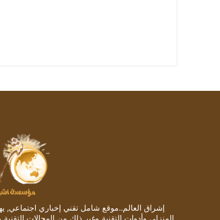
إشراق العالم..موقع شامل تقني إخباري اجتماعي, يهتم
المنزلي وأدوات التقنية وغير ذلك من المجالات التقنية 