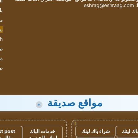
ال
:
eshrag@eshraag.com
با
مش
ن
sh
صحيف
مؤ
ص
مواقع صديقة
+
!
اك لينك
شراء باك لينك
خدمات الباك
t post
لينك والجيست
مقال 