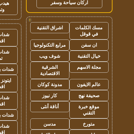
اركان سياحة وسفر
هيدب
وتر
!
مسك الكلمات
اشراق التقنية
في قوقل
شدات
اق
ان سفن
مرابع التكنولوجيا
شدات
خيال التقنية
شوف ويب
تم
مجلة الاسهم
الشرقية
شدات بب
الاقتصادية
ايتونز
عالم الايفون
مدونة كوكان
اق
صحيفة نهج
كار نيوز
شدات
اق
موقع خبرة
أناقة أنثى
التقني
شدات بب
متورخ
مدسن
شدات
اق