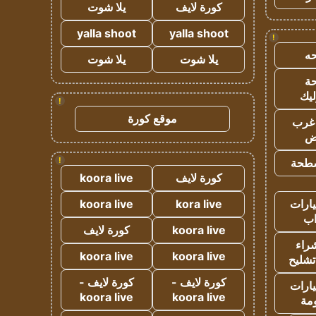
كورة لايف
يلا شوت
yalla shoot
yalla shoot
!
ه
يلا شوت
يلا شوت
ة
ليك
!
موقع كورة
غرب
اض
!
طحة
كورة لايف
koora live
ارات
kora live
koora live
ب
koora live
كورة لايف
راء
koora live
koora live
تشليح
كورة لايف -
كورة لايف -
ارات
koora live
koora live
مة