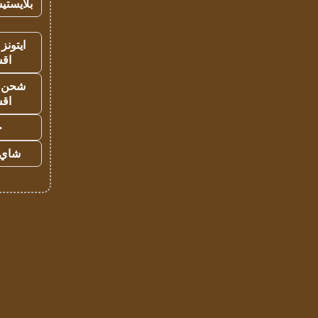
بلايستي
ايتونز
اق
شحن يل
اق
ح
شاي 