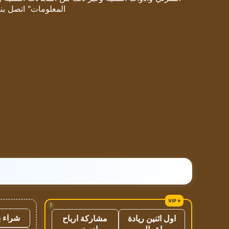
المعلومات" اتصل بنا
!
شراء ب
اول اثنين ريادة
مشاركة ارباح
اعمال
ادسنس