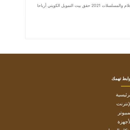
من صحيفة اشراق العالم 24:[ad_1] إعلان: شاهد أجمل الأفلام والمسلسلات 2021 حقق بيت التمويل الكويتي أرباحا
ابط تهمك
رئيسية
إنترنت
بيوتر
أجهزة