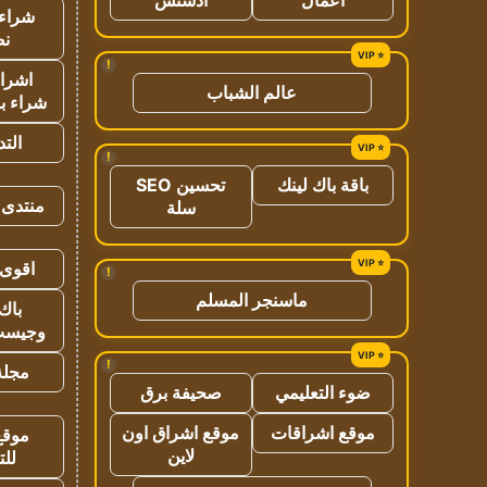
شراء 
نص
!
اشراق
عالم الشباب
شراء با
الت
!
باقة باك لينك
تحسين SEO
منتدى 
سلة
اقوى 
!
ماسنجر المسلم
باك 
وجيست
!
مجلة 
ضوء التعليمي
صحيفة برق
موقع اشراقات
موقع اشراق اون
موقع
لاين
للت