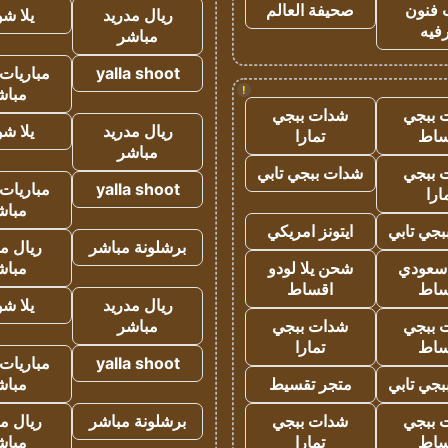
 فنون
صحيفة العالم
ريال مدريد
يلا ش
فيه
مباشر
yalla shoot
مباريات 
!
مباش
 ببجي
شدات ببجي
ريال مدريد
يلا ش
ساط
تمارا
مباشر
 ببجي
شدات ببجي تابي
yalla shoot
مباريات 
ارا
مباش
جي تابي
ايتونز امريكي
برشلونة مباشر
ريال م
 سعودي
شحن يلا لودو
مباش
ساط
اقساط
ريال مدريد
يلا ش
 ببجي
شدات ببجي
مباشر
ساط
تمارا
yalla shoot
مباريات 
جي تابي
متجر تقسيط
مباش
 ببجي
شدات ببجي
برشلونة مباشر
ريال م
ساط
تمارا
مباش