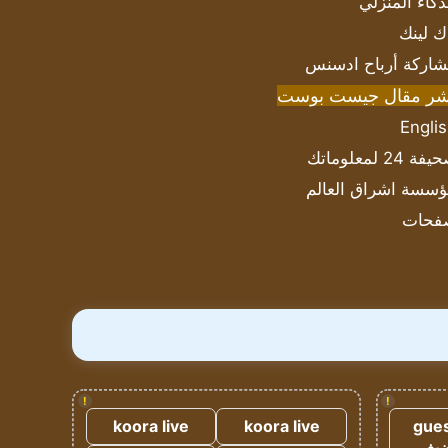
ذكاء المنزلي
ك لينك
اركة أرباح ادسنس
شر مقال جيست بوست
Engli
ة 24 لمعلوماتك
سسة اشراق العالم
فحات
!
!
koora live
koora live
gues
ضيف