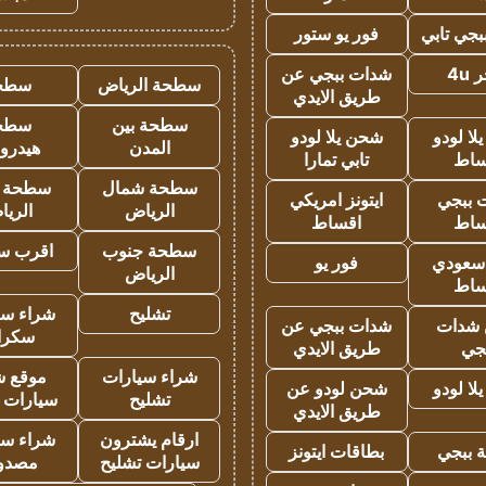
جي تابي
فور يو ستور
4u
شدات ببجي عن
سطحة الرياض
سطح
طريق الايدي
سطحة بين
سطح
ا لودو
شحن يلا لودو
المدن
هيدرو
ساط
تابي تمارا
سطحة شمال
سطحة 
 ببجي
ايتونز امريكي
الرياض
الري
ساط
اقساط
سطحة جنوب
اقرب س
 سعودي
فور يو
الرياض
ساط
تشليح
شراء سي
شدات
شدات ببجي عن
سكرا
جي
طريق الايدي
شراء سيارات
موقع ش
ا لودو
شحن لودو عن
تشليح
سيارات 
طريق الايدي
ارقام يشترون
شراء سي
 ببجي
بطاقات ايتونز
سيارات تشليح
مصدو