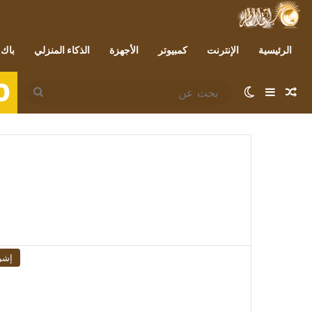
الرئيسية
الإنترنت
كمبيوتر
الأجهزة
الذكاء المنزلي
باك 
0
مقال عشوائي
إضافة عمود جانبي
الوضع المظلم
بحث
عن
إشر