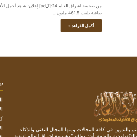
صافية بلغت 461.5 مليون…
أكمل القراءة »
رو
ال
ال
كم
ال
 بالتدوين في كافة المجالات ومنها المجال التقني والذكاء
والتكنولوجية والعامة. أحد مواقع "مؤسسة اشراق العالم لتقنية