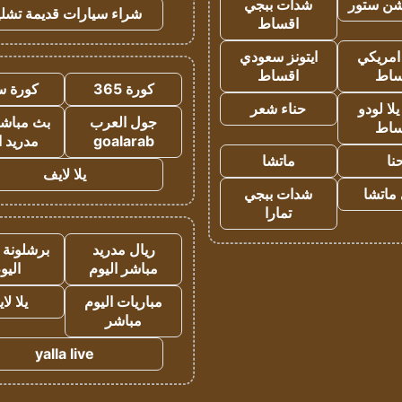
شن ستور
شدات ببجي
شراء سيارات قديمة تشلي
اقساط
 امريكي
ايتونز سعودي
ساط
اقساط
كورة 365
كورة س
ا لودو
حناء شعر
جول العرب
بث مباشر
ساط
goalarab
مدريد ا
نا
ماتشا
يلا لايف
ماتشا
شدات ببجي
تمارا
ريال مدريد
برشلونة 
مباشر اليوم
اليو
مباريات اليوم
يلا لا
مباشر
yalla live