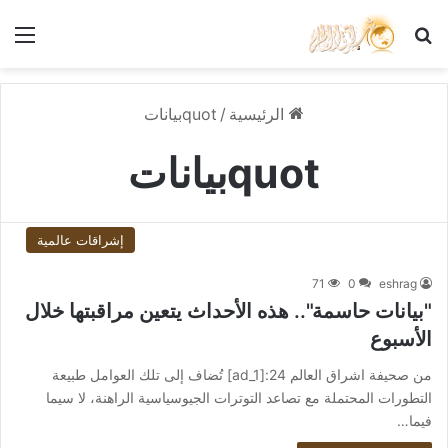
بحث عن
الق
الرئيسية
/
quotبيانات
quotبيانات
إشراقات عالمية
71
0
eshrag
"بيانات حاسمة".. هذه الأحداث يتعين مراقبتها خلال
الأسبوع
من صحيفة اشراق العالم 24:[ad_1] تُضاف إلى تلك العوامل طبيعة
التطورات المحتملة مع تصاعد التوترات الجيوسياسية الراهنة، لا سيما
فيما…