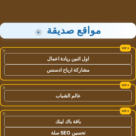
مواقع صديقة
+
!
اول اثنين ريادة اعمال
مشاركة ارباح ادسنس
!
عالم الشباب
!
باقة باك لينك
تحسين SEO سلة