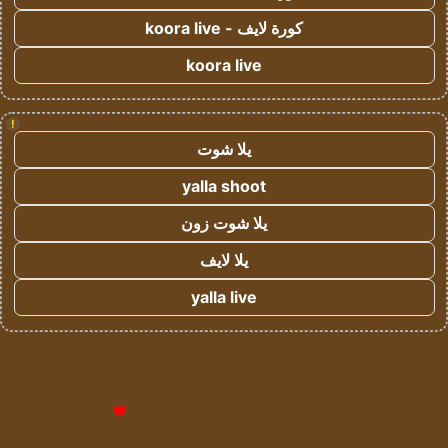
كورة لايف - koora live
koora live
!
يلا شوت
yalla shoot
يلا شوت زون
يلا لايف
yalla live
© حقوق النشر 2026، جميع الحقوق محفوظة لمؤسسة اشراق لتقنية
المعلومات- سجل تجاري رقم 1009094205 |
للإعلانات