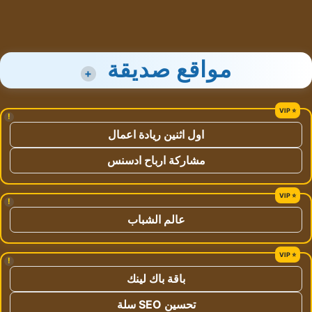
مواقع صديقة
+
!
اول اثنين ريادة اعمال
مشاركة ارباح ادسنس
!
عالم الشباب
!
باقة باك لينك
تحسين SEO سلة