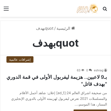
بحث عن
الق
الرئيسية
/
quotبهدف
quotبهدف
إشراقات عالمية
63
0
eshrag
بـ9 لاعبين.. هزيمة ليفربول الأولى في قمة الدوري
"بهدف قاتل"
من صحيفة اشراق العالم 24:[ad_1] إعلان: شاهد أجمل الأفلام
والمسلسلات 2021 تعرض ليفربول لهزيمته الأولى بالدوري الإنجليزي
الممتاز، هذا الموسم،…