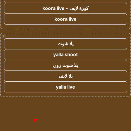
كورة لايف - koora live
koora live
!
يلا شوت
yalla shoot
يلا شوت زون
يلا لايف
yalla live
© حقوق النشر 2026، جميع الحقوق محفوظة لمؤسسة اشراق لتقنية
المعلومات- سجل تجاري رقم 1009094205 |
للإعلانات