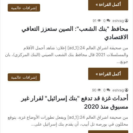
أكمل القراءة »
إشراقات عالمية
91
0
eshrag
محافظ "بنك الشعب": الصين ستعزز التعافي
الاقتصادي
من صحيفة اشراق العالم 24:[ad_1] إعلان: شاهد أجمل الأفلام
والمسلسلات 2021 قال محافظ بنك الشعب الصيني (البنك المركزي)، بان
جونغ…
أكمل القراءة »
إشراقات عالمية
90
0
eshrag
أحداث غزة قد تدفع "بنك إسرائيل" لقرار غير
مسبوق منذ 2020
من صحيفة اشراق العالم 24:[ad_1] وبفعل تطورات الأوضاع غزة، يتوقع
محللون في بورصة تل أبيب، أن يقدم بنك إسرائيل على…