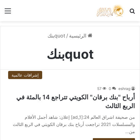
بحث عن
الق
الرئيسية
/
quotبنك
quotبنك
إشراقات عالمية
57
0
eshrag
أرباح "بنك برقان" الكويتي تتراجع 14 بالمئة في
الربع الثالث
من صحيفة اشراق العالم 24:[ad_1] إعلان: شاهد أجمل الأفلام
والمسلسلات 2021 تراجعت أرباح بنك برقان الكويتي في الربع الثالث
من…