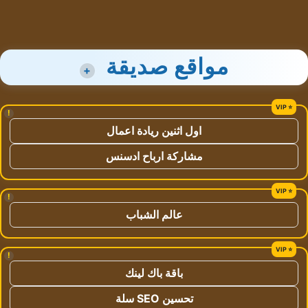
مواقع صديقة
+
!
اول اثنين ريادة اعمال
مشاركة ارباح ادسنس
!
عالم الشباب
!
باقة باك لينك
تحسين SEO سلة