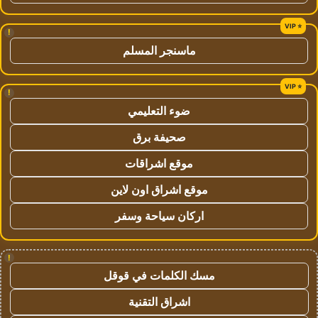
!
ماسنجر المسلم
!
ضوء التعليمي
صحيفة برق
موقع اشراقات
موقع اشراق اون لاين
اركان سياحة وسفر
!
مسك الكلمات في قوقل
اشراق التقنية