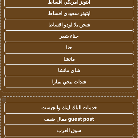
ايتونز امريكي اقساط
ايتونز سعودي اقساط
شحن يلا لودو اقساط
حناء شعر
حنا
ماتشا
شاي ماتشا
شدات ببجي تمارا
!
خدمات الباك لينك والجيست
guest post مقال ضيف
سوق العرب