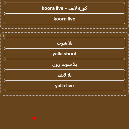
كورة لايف - koora live
koora live
!
يلا شوت
yalla shoot
يلا شوت زون
يلا لايف
yalla live
© حقوق النشر 2026، جميع الحقوق محفوظة لمؤسسة اشراق لتقنية
المعلومات- سجل تجاري رقم 1009094205 |
للإعلانات