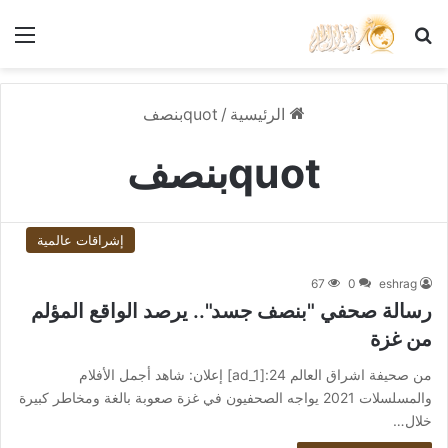
بحث عن
الق
الرئيسية
/
quotبنصف
quotبنصف
إشراقات عالمية
67
0
eshrag
رسالة صحفي "بنصف جسد".. يرصد الواقع المؤلم
من غزة
من صحيفة اشراق العالم 24:[ad_1] إعلان: شاهد أجمل الأفلام
والمسلسلات 2021 يواجه الصحفيون في غزة صعوبة بالغة ومخاطر كبيرة
خلال…