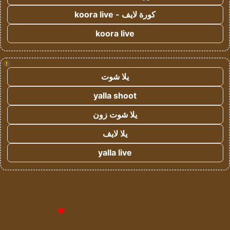
كورة لايف - koora live
koora live
!
يلا شوت
yalla shoot
يلا شوت زون
يلا لايف
yalla live
© حقوق النشر 2026، جميع الحقوق محفوظة لمؤسسة اشراق لتقنية
المعلومات- سجل تجاري رقم 1009094205 |
للإعلانات