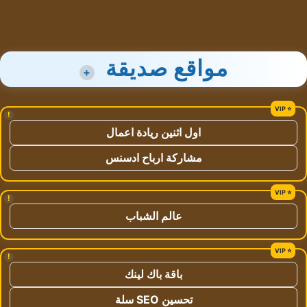
مواقع صديقة
+
!
اول اثنين ريادة اعمال
مشاركة ارباح ادسنس
!
عالم الشباب
!
باقة باك لينك
تحسين SEO سلة