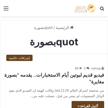
بحث عن
الق
الرئيسية
/
quotبصورة
quotبصورة
إشراقات عالمية
86
0
eshrag
فيديو قديم لبوتين أيام الاستخبارات.. يقدمه "بصورة
مغايرة"
من صحيفة اشراق العالم 24:[ad_1] وقالت الهيئة إن الفيديو الذي يعود
لأوائل التسعينيات لم ينشر من قبل، حصلت عليه من…
أكمل القراءة »