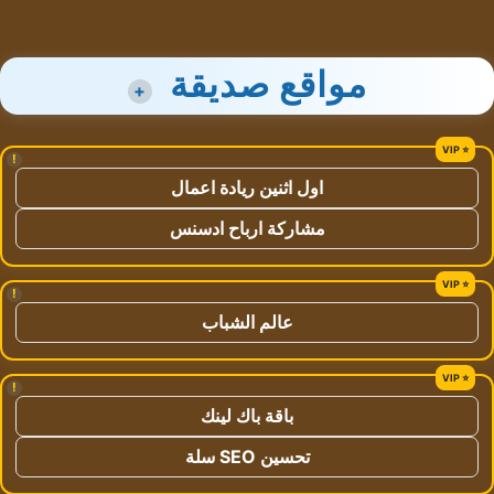
مواقع صديقة
+
!
اول اثنين ريادة اعمال
مشاركة ارباح ادسنس
!
عالم الشباب
!
باقة باك لينك
تحسين SEO سلة