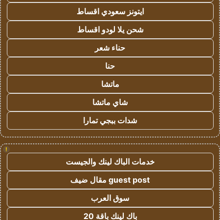
ايتونز سعودي اقساط
شحن يلا لودو اقساط
حناء شعر
حنا
ماتشا
شاي ماتشا
شدات ببجي تمارا
!
خدمات الباك لينك والجيست
guest post مقال ضيف
سوق العرب
باك لينك باقة 20