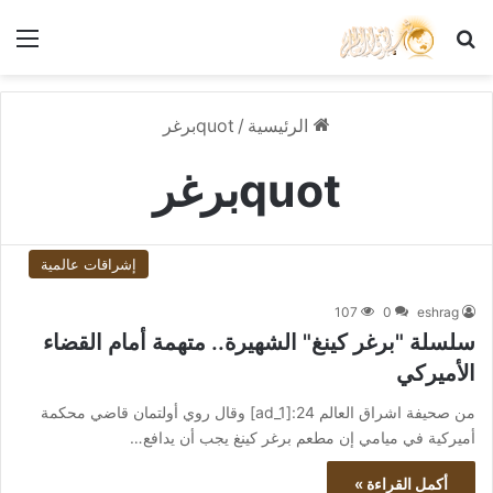
بحث عن
الق
الرئيسية
/
quotبرغر
quotبرغر
إشراقات عالمية
107
0
eshrag
سلسلة "برغر كينغ" الشهيرة.. متهمة أمام القضاء
الأميركي
من صحيفة اشراق العالم 24:[ad_1] وقال روي أولتمان قاضي محكمة
أميركية في ميامي إن مطعم برغر كينغ يجب أن يدافع…
أكمل القراءة »