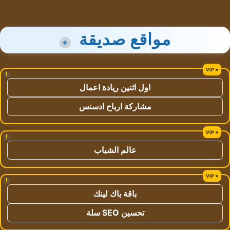
مواقع صديقة
+
!
اول اثنين ريادة اعمال
مشاركة ارباح ادسنس
!
عالم الشباب
!
باقة باك لينك
تحسين SEO سلة