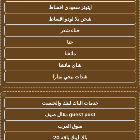
ايتونز سعودي اقساط
شحن يلا لودو اقساط
حناء شعر
حنا
ماتشا
شاي ماتشا
شدات ببجي تمارا
!
خدمات الباك لينك والجيست
guest post مقال ضيف
سوق العرب
باك لينك باقة 20