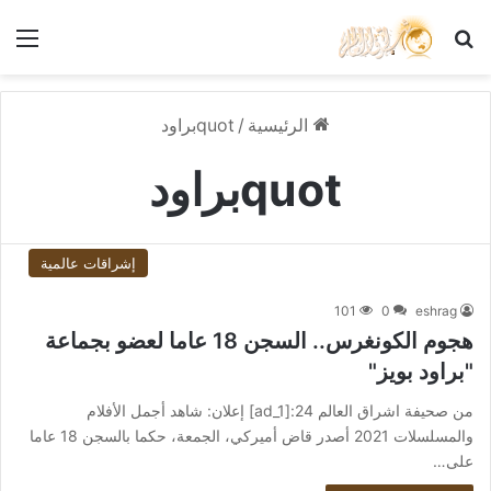
بحث عن
الق
الرئيسية
/
quotبراود
quotبراود
إشراقات عالمية
101
0
eshrag
هجوم الكونغرس.. السجن 18 عاما لعضو بجماعة
"براود بويز"
من صحيفة اشراق العالم 24:[ad_1] إعلان: شاهد أجمل الأفلام
والمسلسلات 2021 أصدر قاض أميركي، الجمعة، حكما بالسجن 18 عاما
على…