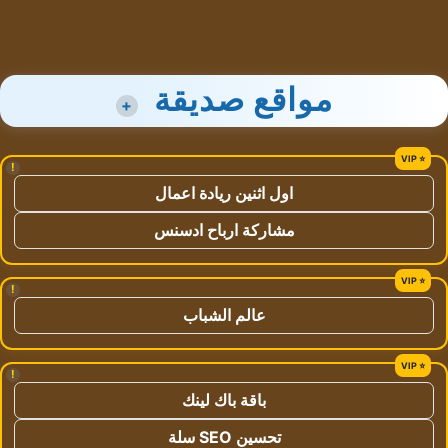
مواقع صديقة
+
!
اول اثنين ريادة اعمال
مشاركة ارباح ادسنس
!
عالم الشباب
!
باقة باك لينك
تحسين SEO سلة