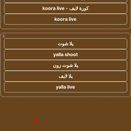
كورة لايف - koora live
koora live
!
يلا شوت
yalla shoot
يلا شوت زون
يلا لايف
yalla live
© حقوق النشر 2026، جميع الحقوق محفوظة لمؤسسة اشراق لتقنية
المعلومات- سجل تجاري رقم 1009094205 |
للإعلانات