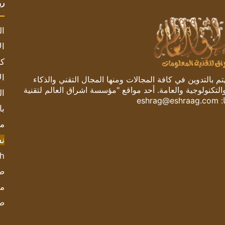
رو
ال
ال
كم
ال
 بالتدوين في كافة المجالات ومنها المجال التقني والذكاء
والتكنولوجية والعامة. أحد مواقع "مؤسسة اشراق العالم لتقنية
ال
:
eshrag@eshraag.com
با
مش
ن
sh
صحيف
مؤ
ص