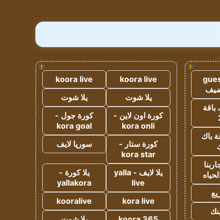
!
!
koora live
koora live
gues
ضيف
يلا شوت
يلا شوت
 باقة
كورة اون لاين -
كورة جول -
kora goal
kora onli
ة باك
كورة ستار -
سوريا لايف
ك
kora star
ربنا
يلا لايف - yalla
يلا كورة -
لحياه
yallakora
live
يع
kooralive
kora live
ينك
koora 365
يلا شوت