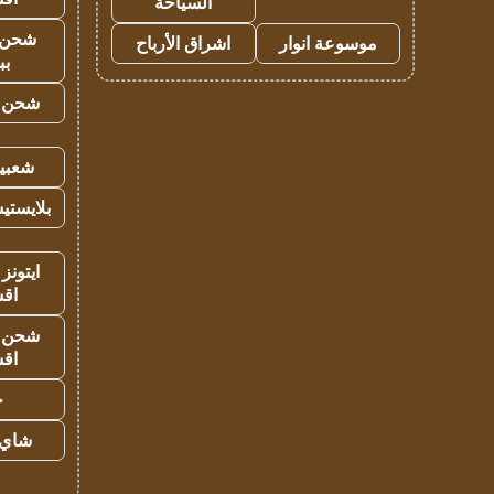
السياحة
شحن 
موسوعة انوار
اشراق الأرباح
بب
شحن يل
شعبية
بلايستي
ايتونز
اق
شحن يل
اق
ح
شاي 