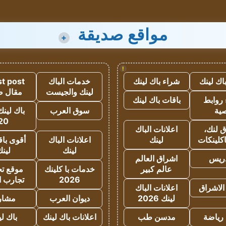
مواقع صديقة
+
!
اك لينك
شراء باك لينك
خدمات الباك
t post
لينك والجيست
مقال 
روابط
باقات باك لينك
ية
سوق العرب
باك لينك
20
 لنك،
اعلانات الباك
كلينكات
لينك
اعلانات الباك
أقوى باق
لينك
لين
دريس
اشراق العالم
عالم كبير
خدمات با كلينك
موقع تجا
2026
تجارب ا
الاشراق
اعلانات الباك
لينك 2026
ديوان العرب
مشار
رياضة
مدسن طب
اعلانات باك لينك
باك ل