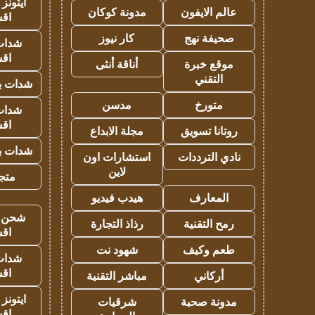
ايتونز
عالم الايفون
مدونة كوكان
اق
صحيفة نهج
كار نيوز
شدات
اق
موقع خبرة
أناقة أنثى
التقني
شدات بب
متورخ
مدسن
شدات
اق
روتانا تسويق
مجلة الابداع
شدات بب
نادي الترددات
استشارات اون
لاين
متجر 
المعارف
هيدب فيديو
شحن يل
رمح التقنية
رذاذ التجارة
اق
طعم وكيف
شهود نت
شدات
اق
أركاني
مباشر التقنية
ايتونز
مدونة صحبة
شرقيات
اق