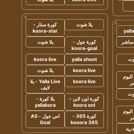
!
!
يلا شوت
كورة ستار -
koora-star
yall
مباشر
كورة جول -
يلا شوت
koora-goal
وت
yalla shoot
koora live
koora live
يلا شوت
اليوم
koora live
Yalla Live - يلا
ر
لايف
وت
كورة اون لاين -
يلا كورة -
yallakora
koora onl
اليوم
كورة 365 -
اس جول - AS
ر
Goal
kooora 365
دريد