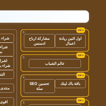
!
شراء ب
اول اثنين ريادة
مشاركة ارباح
اعمال
ادسنس
شراء 
نص
!
اشراق
عالم الشباب
شراء با
الت
!
باقة باك لينك
تحسين SEO
منتدى 
سلة
اقوى 
!