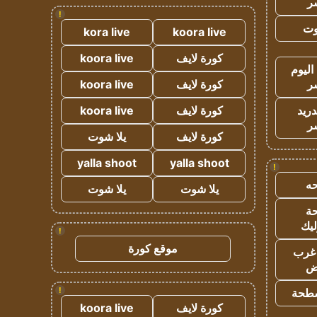
ر
!
وت
kora live
koora live
كورة لايف
koora live
اليوم
ر
كورة لايف
koora live
دريد
كورة لايف
koora live
ر
كورة لايف
يلا شوت
yalla shoot
yalla shoot
!
ه
يلا شوت
يلا شوت
ة
ليك
!
موقع كورة
غرب
اض
!
طحة
كورة لايف
koora live