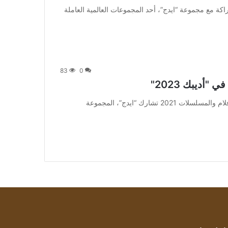
 أعلنت “أدنوك” عن شراكة مع مجموعة “ايدج”، أحد المجموعات العالمية العاملة
83
0
أديبك 2023"
من صحيفة اشراق العالم 24:[ad_1] إعلان: شاهد أجمل الأفلام والمسلسلات 2021 تشارك “ايدج”، المجموعة