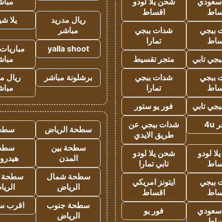
 سعودي
شحن يلا لودو
مباش
ساط
اقساط
ريال مدريد
يلا ش
 ببجي
شدات ببجي
مباشر
ساط
تمارا
yalla shoot
مباريات 
جي تابي
متجر تقسيط
مباش
 ببجي
شدات ببجي
برشلونة مباشر
ريال م
ساط
تمارا
مباش
جي تابي
فور يو ستور
4u
شدات ببجي عن
سطحة الرياض
سطح
طريق الايدي
سطحة بين
سطح
ا لودو
شحن يلا لودو
المدن
هيدرو
ساط
تابي تمارا
سطحة شمال
سطحة 
 ببجي
ايتونز امريكي
الرياض
الري
ساط
اقساط
سطحة جنوب
اقرب س
 سعودي
فور يو
الرياض
ساط