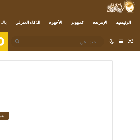
الرئيسية
الإنترنت
كمبيوتر
الأجهزة
الذكاء المنزلي
باك 
0
مقال عشوائي
إضافة عمود جانبي
الوضع المظلم
بحث
عن
إشر