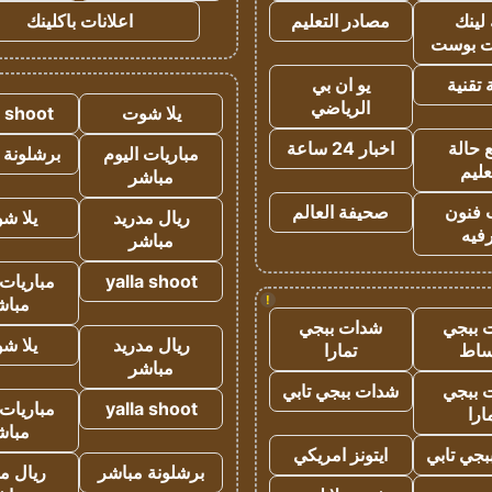
لينك
مصادر التعليم
اعلانات باكلينك
 بوست
تقنية
يو ان بي
الرياضي
يلا شوت
a shoot
 حالة
اخبار 24 ساعة
مباريات اليوم
برشلونة 
عليم
مباشر
 فنون
صحيفة العالم
ريال مدريد
يلا ش
فيه
مباشر
yalla shoot
مباريات 
!
مباش
 ببجي
شدات ببجي
ريال مدريد
يلا ش
ساط
تمارا
مباشر
 ببجي
شدات ببجي تابي
yalla shoot
مباريات 
ارا
مباش
جي تابي
ايتونز امريكي
برشلونة مباشر
ريال م