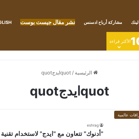
نشر مقال جيست بوست
لينك
مشاركة أرباح ادسنس
GLISH
1
الأكثر قراءة
الرئيسية
/
quotايدجquot
quotايدجquot
اقات عالمية
eshrag
"أدنوك" تتعاون مع "ايدج" لاستخدام تقنية