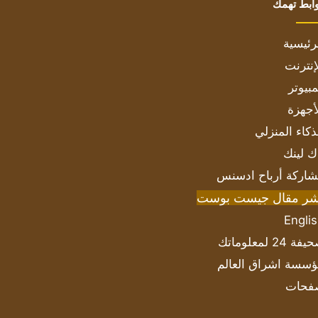
ابط تهمك
رئيسية
إنترنت
بيوتر
أجهزة
ذكاء المنزلي
ك لينك
اركة أرباح ادسنس
شر مقال جيست بوست
Engli
ة 24 لمعلوماتك
سسة اشراق العالم
فحات