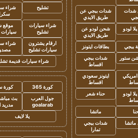
تشليح
شراء سي
شدات
شدات ببجي عن
سكرا
جي
طريق الايدي
شراء سيارات
موقع ش
ا لودو
شحن لودو عن
تشليح
سيارات 
طريق الايدي
ارقام يشترون
شراء سي
 ببجي
بطاقات ايتونز
سيارات تشليح
مصدو
شن ستور
شدات ببجي
شراء سيارات قديمة تشلي
اقساط
 امريكي
ايتونز سعودي
ساط
اقساط
كورة 365
كورة س
ا لودو
حناء شعر
جول العرب
بث مباشر
ساط
goalarab
مدريد ا
نا
ماتشا
يلا لايف
ماتشا
شدات ببجي
تمارا