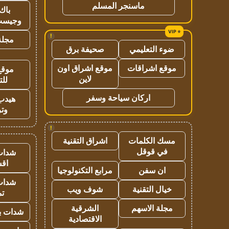
ماسنجر المسلم
باك 
وجيست
!
مجلة 
ضوء التعليمي
صحيفة برق
موقع اشراقات
موقع اشراق اون
موقع
لاين
للت
اركان سياحة وسفر
هيدب
وتر
!
مسك الكلمات
اشراق التقنية
في قوقل
شدات
اق
ان سفن
مرابع التكنولوجيا
شدات
خيال التقنية
شوف ويب
تم
مجلة الاسهم
الشرقية
شدات بب
الاقتصادية