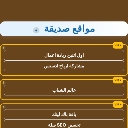
مواقع صديقة
+
!
اول اثنين ريادة اعمال
مشاركة ارباح ادسنس
!
عالم الشباب
!
باقة باك لينك
تحسين SEO سلة