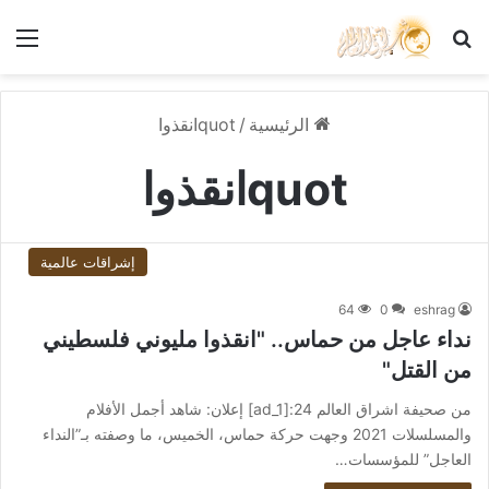
بحث عن
الق
الرئيسية
/
quotانقذوا
quotانقذوا
إشراقات عالمية
64
0
eshrag
نداء عاجل من حماس.. "انقذوا مليوني فلسطيني
من القتل"
من صحيفة اشراق العالم 24:[ad_1] إعلان: شاهد أجمل الأفلام
والمسلسلات 2021 وجهت حركة حماس، الخميس، ما وصفته بـ”النداء
العاجل” للمؤسسات…