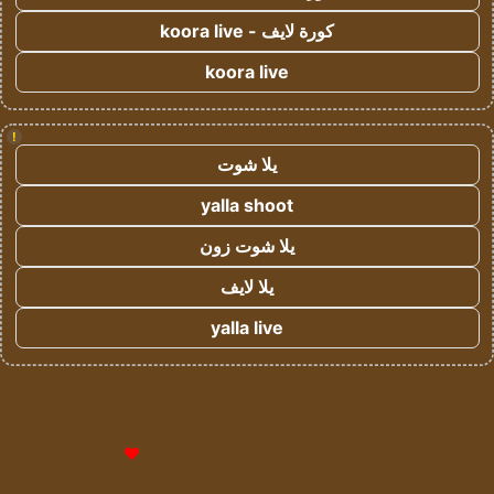
كورة لايف - koora live
koora live
!
يلا شوت
yalla shoot
يلا شوت زون
يلا لايف
yalla live
© حقوق النشر 2026، جميع الحقوق محفوظة لمؤسسة اشراق لتقنية
المعلومات- سجل تجاري رقم 1009094205 |
للإعلانات