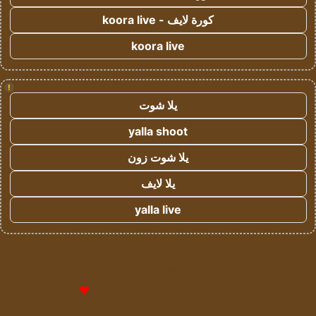
كورة لايف - koora live
koora live
!
يلا شوت
yalla shoot
يلا شوت زون
يلا لايف
yalla live
© حقوق النشر 2026، جميع الحقوق محفوظة لمؤسسة اشراق لتقنية
المعلومات- سجل تجاري رقم 1009094205 |
للإعلانات