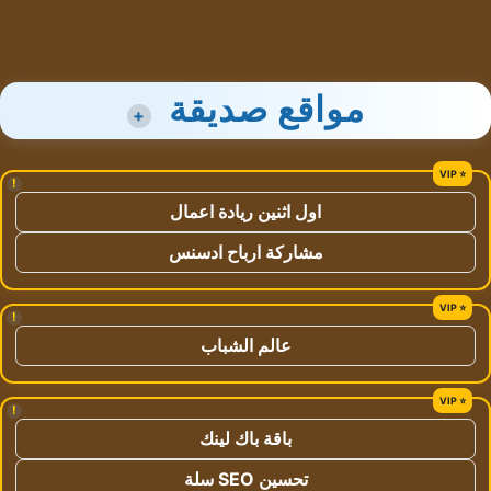
مواقع صديقة
+
!
اول اثنين ريادة اعمال
مشاركة ارباح ادسنس
!
عالم الشباب
!
باقة باك لينك
تحسين SEO سلة