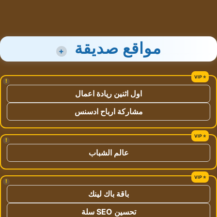
مواقع صديقة
+
!
اول اثنين ريادة اعمال
مشاركة ارباح ادسنس
!
عالم الشباب
!
باقة باك لينك
تحسين SEO سلة