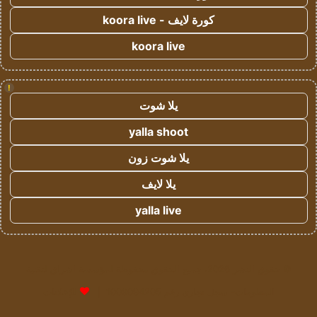
كورة لايف - koora live
koora live
!
يلا شوت
yalla shoot
يلا شوت زون
يلا لايف
yalla live
© حقوق النشر 2026، جميع الحقوق محفوظة لمؤسسة اشراق لتقنية
المعلومات- سجل تجاري رقم 1009094205 |
للإعلانات