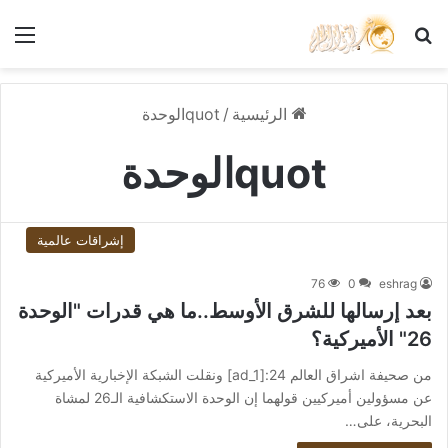
بحث عن
الق
الرئيسية
/
quotالوحدة
quotالوحدة
إشراقات عالمية
76
0
eshrag
بعد إرسالها للشرق الأوسط..ما هي قدرات "الوحدة
26" الأميركية؟
من صحيفة اشراق العالم 24:[ad_1] ونقلت الشبكة الإخبارية الأميركية
عن مسؤولين أميركيين قولهما إن الوحدة الاستكشافية الـ26 لمشاة
البحرية، على…