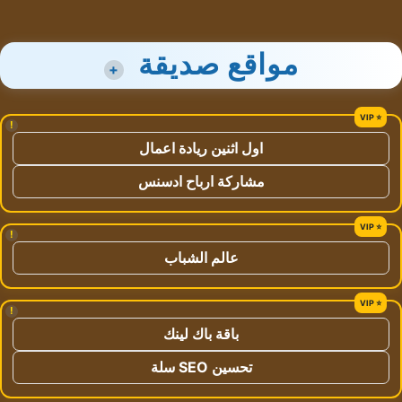
مواقع صديقة
+
!
اول اثنين ريادة اعمال
مشاركة ارباح ادسنس
!
عالم الشباب
!
باقة باك لينك
تحسين SEO سلة