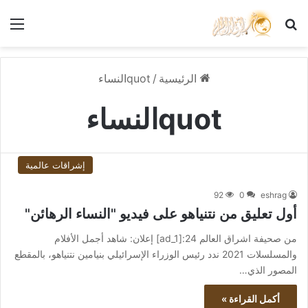
بحث عن
الق
الرئيسية
/
quotالنساء
quotالنساء
إشراقات عالمية
92
0
eshrag
أول تعليق من نتنياهو على فيديو "النساء الرهائن"
من صحيفة اشراق العالم 24:[ad_1] إعلان: شاهد أجمل الأفلام
والمسلسلات 2021 ندد رئيس الوزراء الإسرائيلي بنيامين نتنياهو، بالمقطع
المصور الذي…
أكمل القراءة »