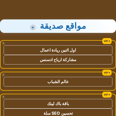
مواقع صديقة
+
!
اول اثنين ريادة اعمال
مشاركة ارباح ادسنس
!
عالم الشباب
!
باقة باك لينك
تحسين SEO سلة