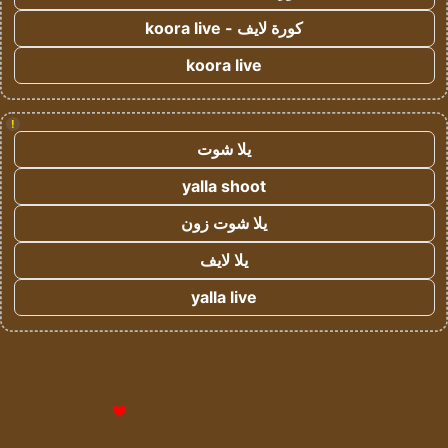
كورة لايف - koora live
koora live
!
يلا شوت
yalla shoot
يلا شوت زون
يلا لايف
yalla live
© حقوق النشر 2026، جميع الحقوق محفوظة لمؤسسة اشراق لتقنية
المعلومات- سجل تجاري رقم 1009094205 |
للإعلانات