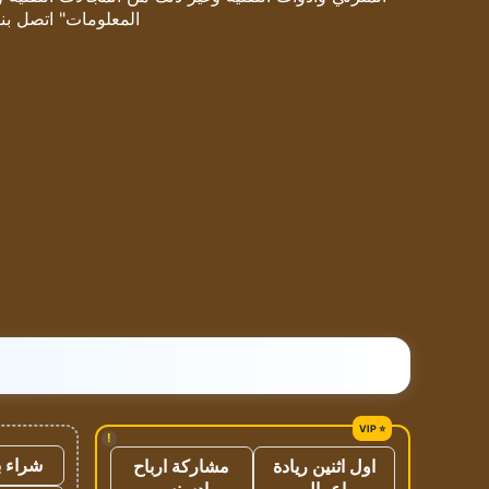
المعلومات" اتصل بنا
!
شراء ب
اول اثنين ريادة
مشاركة ارباح
اعمال
ادسنس