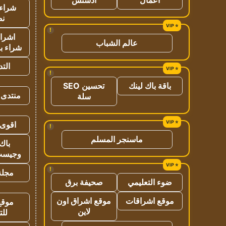
شراء 
نص
!
اشراق
عالم الشباب
شراء با
الت
!
باقة باك لينك
تحسين SEO
منتدى 
سلة
اقوى 
!
ماسنجر المسلم
باك 
وجيست
!
مجلة 
ضوء التعليمي
صحيفة برق
موقع اشراقات
موقع اشراق اون
موقع
لاين
للت