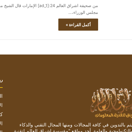
من صحيفة اشراق العالم 24:[ad_1
مجلس الوزراء،…
أكمل القراءة »
رو
ال
ال
كم
ال
 بالتدوين في كافة المجالات ومنها المجال التقني والذكاء
والتكنولوجية والعامة. أحد مواقع "مؤسسة اشراق العالم لتقنية