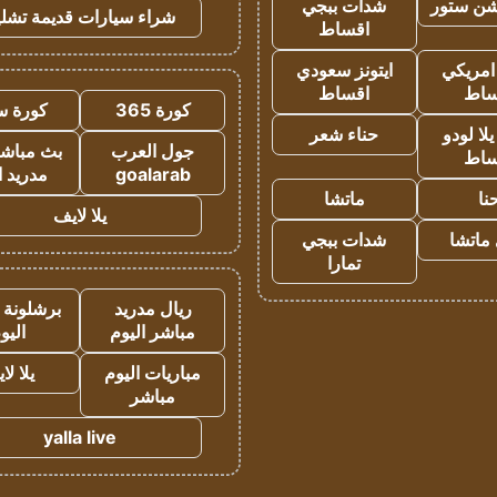
شن ستور
شدات ببجي
شراء سيارات قديمة تشلي
اقساط
 امريكي
ايتونز سعودي
ساط
اقساط
كورة 365
كورة س
ا لودو
حناء شعر
جول العرب
بث مباشر
ساط
goalarab
مدريد ا
نا
ماتشا
يلا لايف
ماتشا
شدات ببجي
تمارا
ريال مدريد
برشلونة 
مباشر اليوم
اليو
مباريات اليوم
يلا لا
مباشر
yalla live