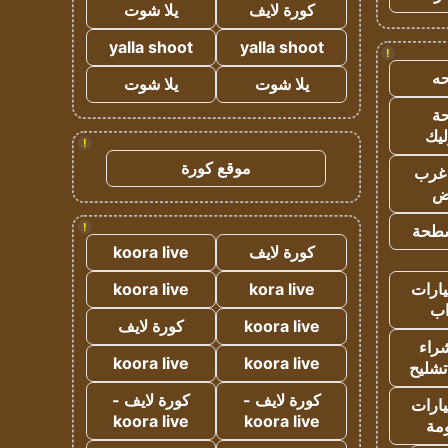
كورة لايف
يلا شوت
yalla shoot
yalla shoot
!
ه
يلا شوت
يلا شوت
ة
ليك
!
موقع كورة
غرب
اض
!
طحة
كورة لايف
koora live
ارات
kora live
koora live
ب
koora live
كورة لايف
راء
koora live
koora live
تشليح
كورة لايف -
كورة لايف -
ارات
koora live
koora live
مة