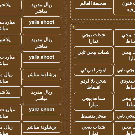
 فنون
صحيفة العالم
ريال مدريد
يلا ش
فيه
مباشر
yalla shoot
مباريات 
!
مباش
 ببجي
شدات ببجي
ريال مدريد
يلا ش
ساط
تمارا
مباشر
 ببجي
شدات ببجي تابي
yalla shoot
مباريات 
ارا
مباش
جي تابي
ايتونز امريكي
برشلونة مباشر
ريال م
 سعودي
شحن يلا لودو
مباش
ساط
اقساط
ريال مدريد
يلا ش
 ببجي
شدات ببجي
مباشر
ساط
تمارا
yalla shoot
مباريات 
جي تابي
متجر تقسيط
مباش
 ببجي
شدات ببجي
برشلونة مباشر
ريال م
ساط
تمارا
مباش