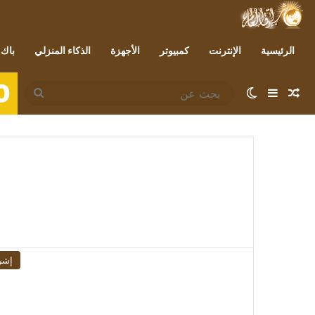
الرئيسية
الإنترنت
كمبيوتر
الأجهزة
الذكاء المنزلي
باك 
0
مقال عشوائي
إضافة عمود جانبي
الوضع المظلم
بحث
عن
إشر