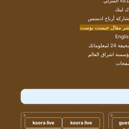
ذكاء المنزلي
ك لينك
اركة أرباح ادسنس
شر مقال جيست بوست
Engli
ة 24 لمعلوماتك
سسة اشراق العالم
فحات
!
!
koora live
koora live
gues
ضيف