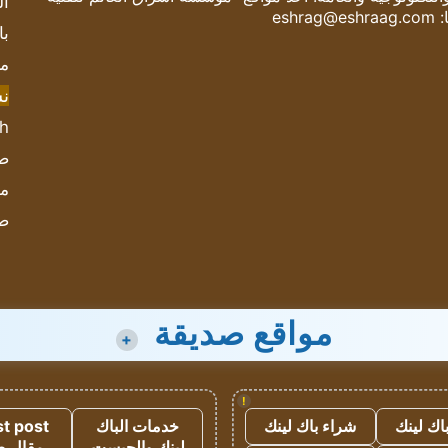
ال
:
eshrag@eshraag.com
با
مش
ن
sh
صحيف
مؤ
ص
مواقع صديقة
+
!
اك لينك
شراء باك لينك
خدمات الباك
t post
لينك والجيست
مقال 