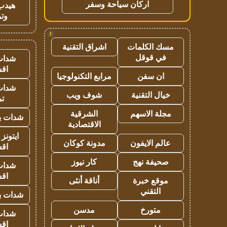
اركان سياحة وسفر
هيدب
وتر
!
مسك الكلمات
اشراق التقنية
في قوقل
شدات
اق
ان سفن
مرابع التكنولوجيا
شدات
خيال التقنية
شوف ويب
تم
مجلة الاسهم
الشرقية
شدات بب
الاقتصادية
ايتونز
عالم الايفون
مدونة كوكان
اق
صحيفة نهج
كار نيوز
شدات
اق
موقع خبرة
أناقة أنثى
التقني
شدات بب
متورخ
مدسن
شدات
اق