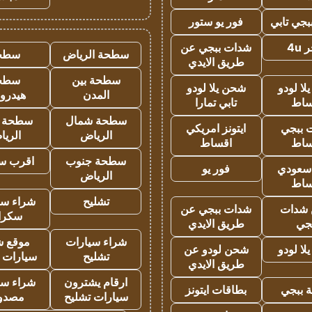
جي تابي
فور يو ستور
4u
شدات ببجي عن
سطحة الرياض
سطح
طريق الايدي
سطحة بين
سطح
ا لودو
شحن يلا لودو
المدن
هيدرو
ساط
تابي تمارا
سطحة شمال
سطحة 
 ببجي
ايتونز امريكي
الرياض
الري
ساط
اقساط
سطحة جنوب
اقرب س
 سعودي
فور يو
الرياض
ساط
تشليح
شراء سي
شدات
شدات ببجي عن
سكرا
جي
طريق الايدي
شراء سيارات
موقع ش
ا لودو
شحن لودو عن
تشليح
سيارات 
طريق الايدي
ارقام يشترون
شراء سي
 ببجي
بطاقات ايتونز
سيارات تشليح
مصدو