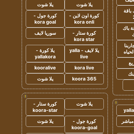
يلا شوت
يلا شوت
 باقة
كورة اون لاين -
كورة جول -
kora goal
kora onli
ة باك
كورة ستار -
سوريا لايف
ك
kora star
ربنا
يلا لايف - yalla
يلا كورة -
لحياه
yallakora
live
يع
kooralive
kora live
ينك
koora 365
يلا شوت
!
!
يلا شوت
كورة ستار -
koora-star
yall
مباشر
كورة جول -
يلا شوت
koora-goal