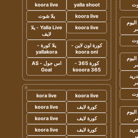
وت
yalla shoot
koora live
koora live
يلا شوت
اليوم
koora live
Yalla Live - يلا
ر
لايف
وت
كورة اون لاين -
يلا كورة -
yallakora
koora onl
اليوم
كورة 365 -
اس جول - AS
ر
Goal
kooora 365
دريد
ر
!
وت
kora live
koora live
كورة لايف
koora live
اليوم
ر
كورة لايف
koora live
دريد
كورة لايف
koora live
ر