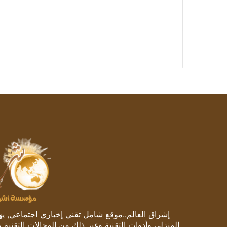
إشراق العالم..موقع شامل تقني إخباري اجتماعي, يهتم
المنزلي وأدوات التقنية وغير ذلك من المجالات التقنية 