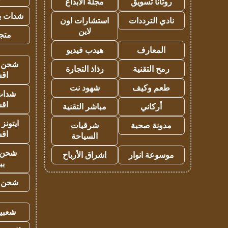
روتانا تسويق
مجلة الابداع
شدات بب
نادي الترددات
استشارات اون
لاين
متجر 
المعارف
هيدب فيديو
شحن يل
رمح التقنية
رذاذ التجارة
اق
طعم وكيف
شهود نت
شدات
اق
أركاني
مباشر التقنية
ايتونز
مدونة صحبة
شرقيات
اق
السياحة
شحن 
موسوعة انوار
اشراق الأرباح
بب
شحن يل
شعبية