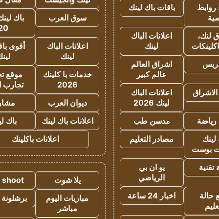
روابط
باقات باك لينك
ية
سوق العرب
باك لينك
20
 لنك،
اعلانات الباك
كلينكات
لينك
اعلانات الباك
أقوى باق
لينك
لين
دريس
اشراق العالم
عالم كبير
خدمات با كلينك
موقع تجا
2026
تجارب ا
الاشراق
اعلانات الباك
لينك 2026
ديوان العرب
مشار
رياضة
مدسن طب
اعلانات باك لينك
باك ل
لينك
مصادر التعليم
اعلانات باكلينك
 بوست
تقنية
يو ان بي
الرياضي
يلا شوت
a shoot
 حالة
اخبار 24 ساعة
مباريات اليوم
برشلونة 
عليم
مباشر