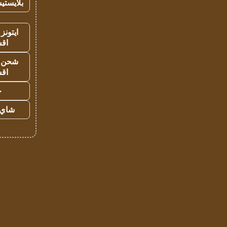
بلايستي
ايتونز
اق
شحن يل
اق
ح
شاي 