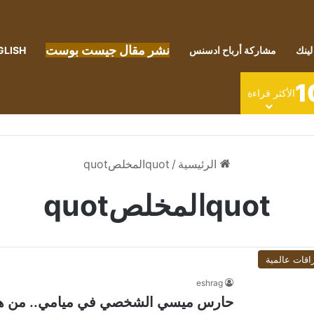
نشر مقال جيست بوست
لينك
مشاركة أرباح ادسنس
GLISH
1
الأكثر قراءة
الرئيسية
/
quotالمخلصquot
quotالمخلصquot
اقات عالمية
eshrag
حارس ميسي الشخصي في ميامي.. من هو