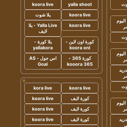
وت
yalla shoot
koora live
koora live
يلا شوت
اليوم
koora live
Yalla Live - يلا
ر
لايف
وت
كورة اون لاين -
يلا كورة -
yallakora
koora onl
اليوم
كورة 365 -
اس جول - AS
ر
Goal
kooora 365
دريد
ر
!
وت
kora live
koora live
كورة لايف
koora live
اليوم
ر
كورة لايف
koora live
دريد
كورة لايف
koora live
ر