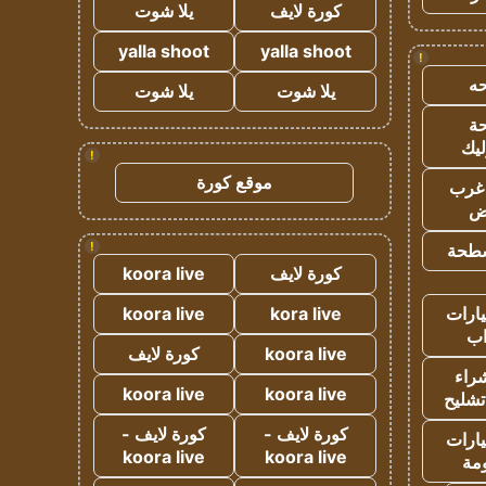
كورة لايف
يلا شوت
yalla shoot
yalla shoot
!
ه
يلا شوت
يلا شوت
ة
ليك
!
موقع كورة
غرب
اض
!
طحة
كورة لايف
koora live
ارات
kora live
koora live
ب
koora live
كورة لايف
راء
koora live
koora live
تشليح
كورة لايف -
كورة لايف -
ارات
koora live
koora live
مة