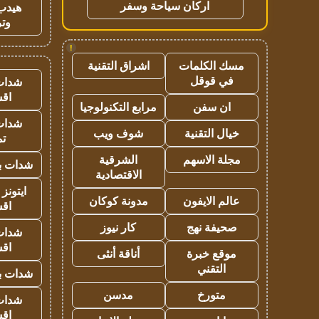
اركان سياحة وسفر
هيدب
وتر
!
مسك الكلمات
اشراق التقنية
في قوقل
شدات
اق
ان سفن
مرابع التكنولوجيا
شدات
خيال التقنية
شوف ويب
تم
مجلة الاسهم
الشرقية
شدات بب
الاقتصادية
ايتونز
عالم الايفون
مدونة كوكان
اق
صحيفة نهج
كار نيوز
شدات
اق
موقع خبرة
أناقة أنثى
التقني
شدات بب
متورخ
مدسن
شدات
اق