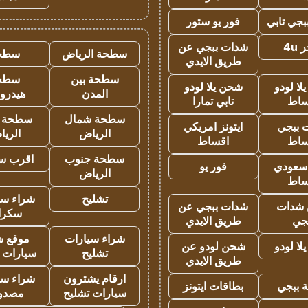
جي تابي
فور يو ستور
4u
شدات ببجي عن
سطحة الرياض
سطح
طريق الايدي
سطحة بين
سطح
ا لودو
شحن يلا لودو
المدن
هيدرو
ساط
تابي تمارا
سطحة شمال
سطحة 
 ببجي
ايتونز امريكي
الرياض
الري
ساط
اقساط
سطحة جنوب
اقرب س
 سعودي
فور يو
الرياض
ساط
تشليح
شراء سي
شدات
شدات ببجي عن
سكرا
جي
طريق الايدي
شراء سيارات
موقع ش
ا لودو
شحن لودو عن
تشليح
سيارات 
طريق الايدي
ارقام يشترون
شراء سي
 ببجي
بطاقات ايتونز
سيارات تشليح
مصدو