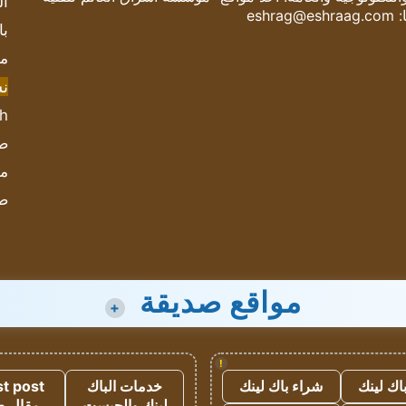
ال
:
eshrag@eshraag.com
با
مش
ن
sh
صحيف
مؤ
ص
مواقع صديقة
+
!
اك لينك
شراء باك لينك
خدمات الباك
t post
لينك والجيست
مقال 