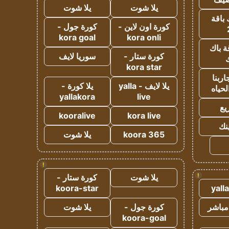
يلا شوت
يلا شوت
 باقة
كورة اون لاين -
كورة جول -
kora goal
kora onli
ة باك
كورة ستار -
سوريا لايف
ك
kora star
ربنا
يلا لايف - yalla
يلا كورة -
لحياه
yallakora
live
يع
kooralive
kora live
ينك
koora 365
يلا شوت
!
!
يلا شوت
كورة ستار -
koora-star
yall
مباشر
كورة جول -
يلا شوت
koora-goal