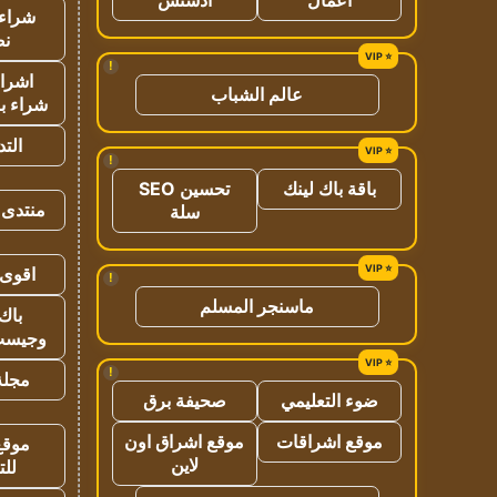
شراء 
نص
!
اشراق
عالم الشباب
شراء با
الت
!
باقة باك لينك
تحسين SEO
منتدى 
سلة
اقوى 
!
ماسنجر المسلم
باك 
وجيست
!
مجلة 
ضوء التعليمي
صحيفة برق
موقع اشراقات
موقع اشراق اون
موقع
لاين
للت