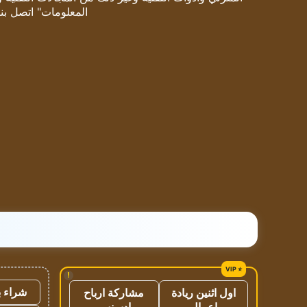
المعلومات" اتصل بنا
!
شراء ب
اول اثنين ريادة
مشاركة ارباح
اعمال
ادسنس