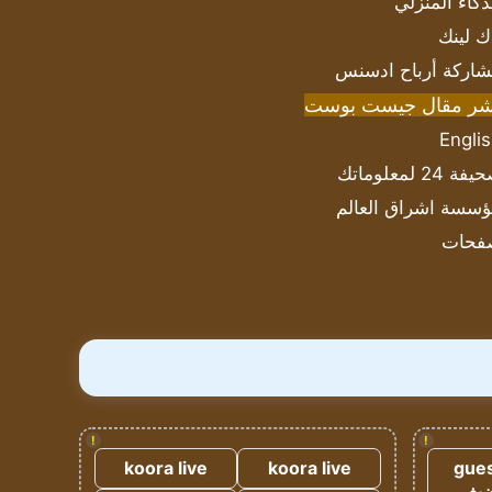
ذكاء المنزلي
ك لينك
اركة أرباح ادسنس
شر مقال جيست بوست
Engli
ة 24 لمعلوماتك
سسة اشراق العالم
فحات
!
!
koora live
koora live
gues
ضيف