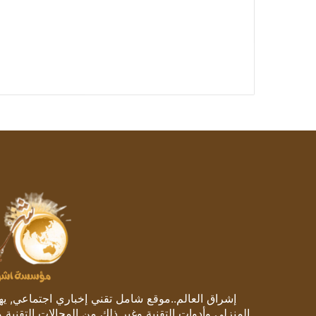
إشراق العالم..موقع شامل تقني إخباري اجتماعي, يهتم
المنزلي وأدوات التقنية وغير ذلك من المجالات التقنية 