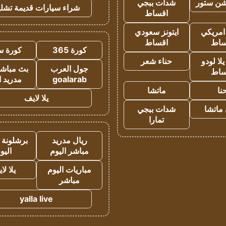
شن ستور
شدات ببجي
شراء سيارات قديمة تشلي
اقساط
 امريكي
ايتونز سعودي
ساط
اقساط
كورة 365
كورة س
ا لودو
حناء شعر
جول العرب
بث مباشر
ساط
goalarab
مدريد ا
نا
ماتشا
يلا لايف
ماتشا
شدات ببجي
تمارا
ريال مدريد
برشلونة 
مباشر اليوم
اليو
مباريات اليوم
يلا لا
مباشر
yalla live