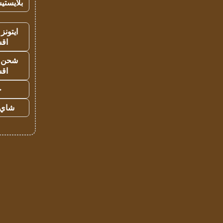
بلايستي
ايتونز
اق
شحن يل
اق
ح
شاي 