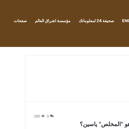
EN
صحيفة 24 لمعلوماتك
مؤسسة اشراق العالم
صفحات
260
0
 "المخلص" ياسين؟