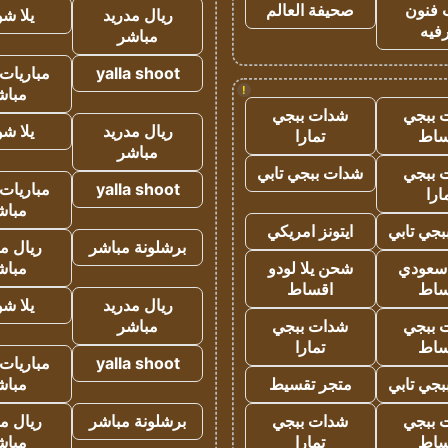
 فنون
صحيفة العالم
ريال مدريد
يلا ش
فيه
مباشر
yalla shoot
مباريات 
!
مباش
 ببجي
شدات ببجي
ريال مدريد
يلا ش
ساط
تمارا
مباشر
 ببجي
شدات ببجي تابي
yalla shoot
مباريات 
ارا
مباش
جي تابي
ايتونز امريكي
برشلونة مباشر
ريال م
 سعودي
شحن يلا لودو
مباش
ساط
اقساط
ريال مدريد
يلا ش
 ببجي
شدات ببجي
مباشر
ساط
تمارا
yalla shoot
مباريات 
جي تابي
متجر تقسيط
مباش
 ببجي
شدات ببجي
برشلونة مباشر
ريال م
ساط
تمارا
مباش