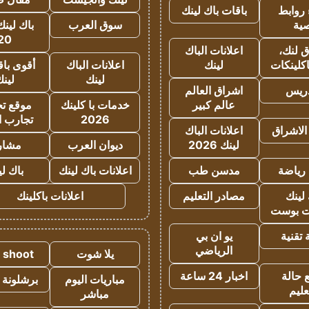
روابط
باقات باك لينك
ية
سوق العرب
باك لينك
20
 لنك،
اعلانات الباك
كلينكات
لينك
اعلانات الباك
أقوى باق
لينك
لين
دريس
اشراق العالم
عالم كبير
خدمات با كلينك
موقع تجا
2026
تجارب ا
الاشراق
اعلانات الباك
لينك 2026
ديوان العرب
مشار
رياضة
مدسن طب
اعلانات باك لينك
باك ل
لينك
مصادر التعليم
اعلانات باكلينك
 بوست
تقنية
يو ان بي
الرياضي
يلا شوت
a shoot
 حالة
اخبار 24 ساعة
مباريات اليوم
برشلونة 
عليم
مباشر