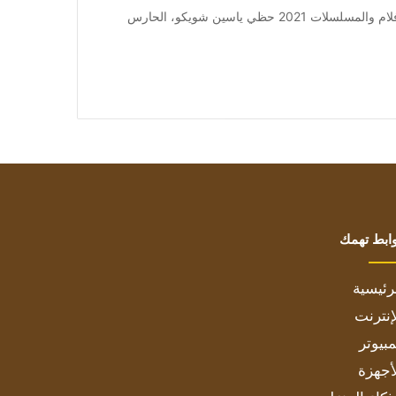
من صحيفة اشراق العالم 24:[ad_1] إعلان: شاهد أجمل الأفلام والمسلسلات 2021 حظي ياسين شويكو، الحارس
ابط تهمك
رئيسية
إنترنت
بيوتر
أجهزة