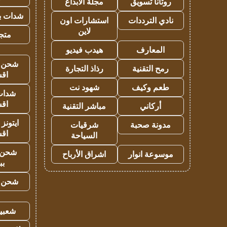
روتانا تسويق
مجلة الابداع
شدات بب
نادي الترددات
استشارات اون
لاين
متجر 
المعارف
هيدب فيديو
شحن يل
رمح التقنية
رذاذ التجارة
اق
طعم وكيف
شهود نت
شدات
اق
أركاني
مباشر التقنية
ايتونز
مدونة صحبة
شرقيات
اق
السياحة
شحن 
موسوعة انوار
اشراق الأرباح
بب
شحن يل
شعبية