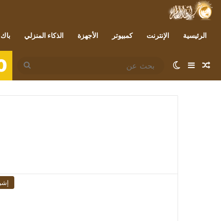
الرئيسية
الإنترنت
كمبيوتر
الأجهزة
الذكاء المنزلي
باك 
0
مقال عشوائي
إضافة عمود جانبي
الوضع المظلم
بحث
عن
إشر