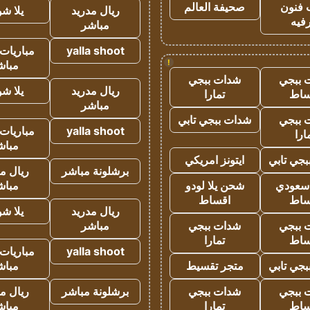
 فنون
صحيفة العالم
ريال مدريد
يلا ش
فيه
مباشر
yalla shoot
مباريات 
!
مباش
 ببجي
شدات ببجي
ريال مدريد
يلا ش
ساط
تمارا
مباشر
 ببجي
شدات ببجي تابي
yalla shoot
مباريات 
ارا
مباش
جي تابي
ايتونز امريكي
برشلونة مباشر
ريال م
 سعودي
شحن يلا لودو
مباش
ساط
اقساط
ريال مدريد
يلا ش
 ببجي
شدات ببجي
مباشر
ساط
تمارا
yalla shoot
مباريات 
جي تابي
متجر تقسيط
مباش
 ببجي
شدات ببجي
برشلونة مباشر
ريال م
ساط
تمارا
مباش