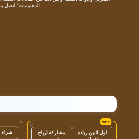
المعلومات" اتصل بنا
!
شراء ب
اول اثنين ريادة
مشاركة ارباح
اعمال
ادسنس