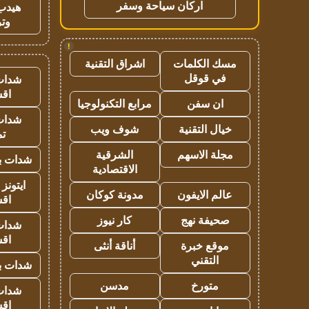
اركان سياحة وسفر
هيدب
وتر
!
مسك الكلمات
اشراق التقنية
في قوقل
شدات
اق
ان سفن
مرابع التكنولوجيا
شدات
خيال التقنية
شوف ويب
تم
مجلة الاسهم
الشرقية
شدات بب
الاقتصادية
ايتونز
عالم الايفون
مدونة كوكان
اق
صحيفة نهج
كار نيوز
شدات
اق
موقع خبرة
أناقة أنثى
التقني
شدات بب
متورخ
مدسن
شدات
اق