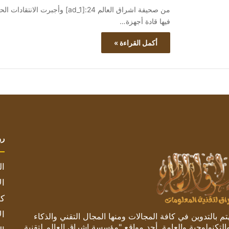
من صحيفة اشراق العالم 24:[ad_1] 
فيها قادة أجهزة…
أكمل القراءة »
رو
ال
ال
كم
ال
 بالتدوين في كافة المجالات ومنها المجال التقني والذكاء
والتكنولوجية والعامة. أحد مواقع "مؤسسة اشراق العالم لتقنية