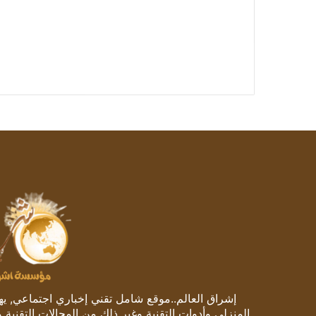
إشراق العالم..موقع شامل تقني إخباري اجتماعي, يهتم
المنزلي وأدوات التقنية وغير ذلك من المجالات التقنية 