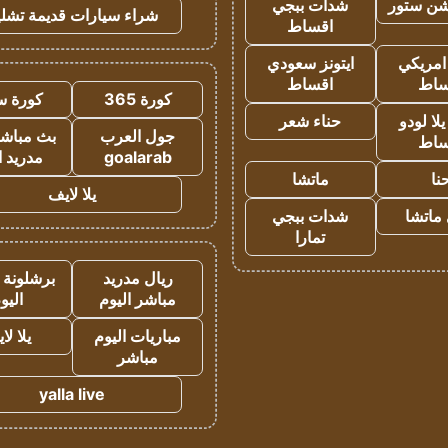
شن ستور
شدات ببجي
شراء سيارات قديمة تشلي
اقساط
 امريكي
ايتونز سعودي
ساط
اقساط
كورة 365
كورة س
ا لودو
حناء شعر
جول العرب
بث مباشر
ساط
goalarab
مدريد ا
نا
ماتشا
يلا لايف
ماتشا
شدات ببجي
تمارا
ريال مدريد
برشلونة 
مباشر اليوم
اليو
مباريات اليوم
يلا لا
مباشر
yalla live