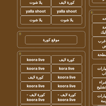
كورة لايف
يلا شوت
yalla shoot
yalla shoot
!
ه
يلا شوت
يلا شوت
ة
ليك
!
موقع كورة
غرب
اض
!
طحة
كورة لايف
koora live
ارات
kora live
koora live
ب
koora live
كورة لايف
راء
koora live
koora live
تشليح
كورة لايف -
كورة لايف -
ارات
koora live
koora live
مة