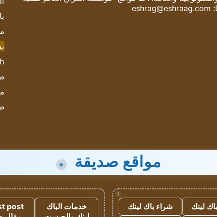
ال
:
eshrag@eshraag.com
با
مش
ن
sh
صحيف
مؤ
ص
مواقع صديقة
+
!
اك لينك
شراء باك لينك
خدمات الباك
t post
لينك والجيست
مقال 