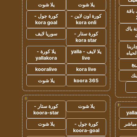
يلا شوت
يلا شوت
 باقة
كورة اون لاين -
كورة جول -
kora goal
kora onli
ة باك
كورة ستار -
سوريا لايف
ك
kora star
ربنا
يلا لايف - yalla
يلا كورة -
لحياه
yallakora
live
يع
kooralive
kora live
ينك
koora 365
يلا شوت
!
!
يلا شوت
كورة ستار -
koora-star
yall
مباشر
كورة جول -
يلا شوت
koora-goal