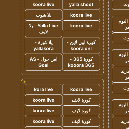
وت
yalla shoot
koora live
koora live
يلا شوت
اليوم
koora live
Yalla Live - يلا
ر
لايف
وت
كورة اون لاين -
يلا كورة -
yallakora
koora onl
اليوم
كورة 365 -
اس جول - AS
ر
Goal
kooora 365
دريد
ر
!
وت
kora live
koora live
كورة لايف
koora live
اليوم
ر
كورة لايف
koora live
دريد
كورة لايف
koora live
ر