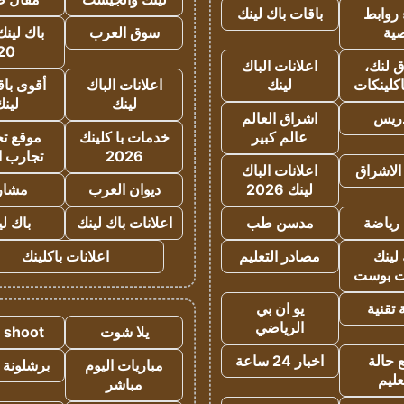
روابط
باقات باك لينك
ية
سوق العرب
باك لينك
20
 لنك،
اعلانات الباك
كلينكات
لينك
اعلانات الباك
أقوى باق
لينك
لين
دريس
اشراق العالم
عالم كبير
خدمات با كلينك
موقع تجا
2026
تجارب ا
الاشراق
اعلانات الباك
لينك 2026
ديوان العرب
مشار
رياضة
مدسن طب
اعلانات باك لينك
باك ل
لينك
مصادر التعليم
اعلانات باكلينك
 بوست
تقنية
يو ان بي
الرياضي
يلا شوت
a shoot
 حالة
اخبار 24 ساعة
مباريات اليوم
برشلونة 
عليم
مباشر