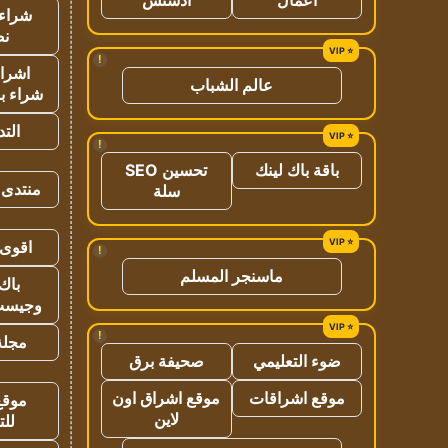
شراء 
نص
!
اشراق
عالم الشباب
شراء با
الت
!
باقة باك لينك
تحسين SEO
منتدى 
سلة
اقوى 
!
ماسنجر المسلم
باك 
وجيست
!
مجلة 
ضوء التعليمي
صحيفة برق
موقع اشراقات
موقع اشراق اون
موقع
لاين
للت