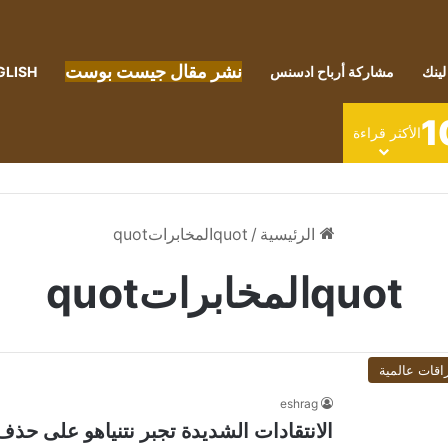
نشر مقال جيست بوست
لينك
مشاركة أرباح ادسنس
GLISH
1
الأكثر قراءة
الرئيسية
/
quotالمخابراتquot
quotالمخابراتquot
اقات عالمية
eshrag
الانتقادات الشديدة تجبر نتنياهو على حذف