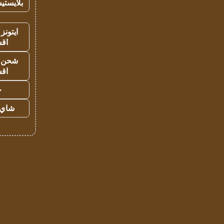
بلايستي
ايتونز
اق
شحن يل
اق
ح
شاي 