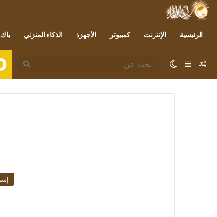
الرئيسية
الإنترنت
كمبيوتر
الأجهزة
الذكاء المنزلي
باك 
0
مقال عشوائي
إضافة عمود جانبي
الوضع المظلم
بحث
عن
إشر