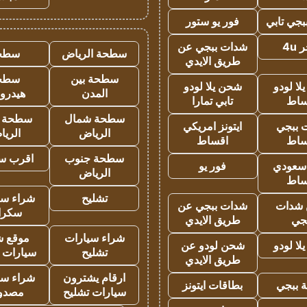
جي تابي
فور يو ستور
4u
شدات ببجي عن
سطحة الرياض
سطح
طريق الايدي
سطحة بين
سطح
ا لودو
شحن يلا لودو
المدن
هيدرو
ساط
تابي تمارا
سطحة شمال
سطحة 
 ببجي
ايتونز امريكي
الرياض
الري
ساط
اقساط
سطحة جنوب
اقرب س
 سعودي
فور يو
الرياض
ساط
تشليح
شراء سي
شدات
شدات ببجي عن
سكرا
جي
طريق الايدي
شراء سيارات
موقع ش
ا لودو
شحن لودو عن
تشليح
سيارات 
طريق الايدي
ارقام يشترون
شراء سي
 ببجي
بطاقات ايتونز
سيارات تشليح
مصدو