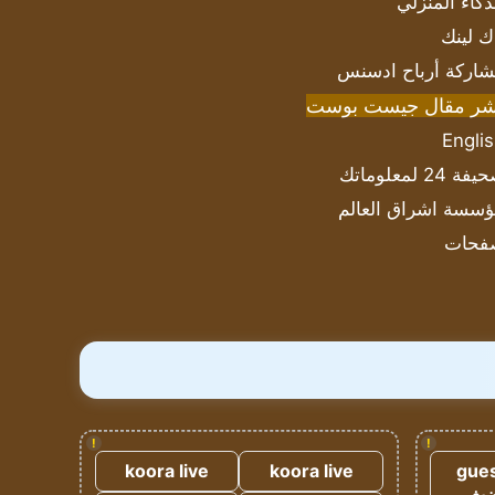
ذكاء المنزلي
ك لينك
اركة أرباح ادسنس
شر مقال جيست بوست
Engli
ة 24 لمعلوماتك
سسة اشراق العالم
فحات
!
!
koora live
koora live
gues
ضيف