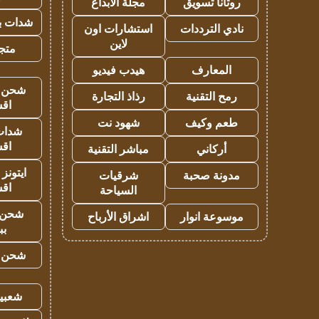
روتانا تسويق
مجلة الابداع
شدات بب
نادي الترددات
استشارات اون
لاين
متجر 
المعارف
هيدب فيديو
شحن يل
رمح التقنية
رذاذ التجارة
اق
طعم وكيف
شهود نت
شدات
اق
أركاني
مباشر التقنية
ايتونز
مدونة صحبة
شرقيات
اق
السياحة
شحن 
موسوعة انوار
اشراق الأرباح
بب
شحن يل
شعبية