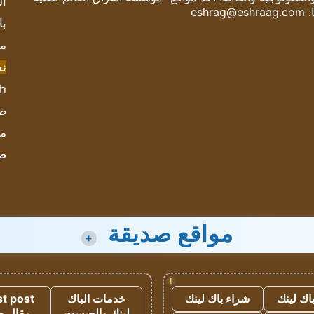
ال
:
eshrag@eshraag.com
با
مش
ن
sh
صحيف
مؤ
ص
مواقع صديقة
+
!
اك لينك
شراء باك لينك
خدمات الباك
t post
لينك والجيست
مقال 