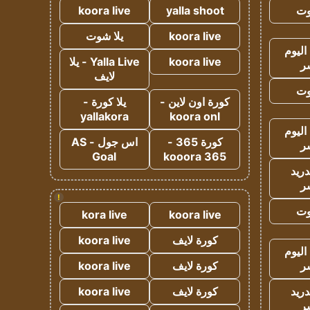
وت
yalla shoot
koora live
koora live
يلا شوت
اليوم
koora live
Yalla Live - يلا
ر
لايف
وت
كورة اون لاين -
يلا كورة -
yallakora
koora onl
اليوم
كورة 365 -
اس جول - AS
ر
Goal
kooora 365
دريد
ر
!
وت
kora live
koora live
كورة لايف
koora live
اليوم
ر
كورة لايف
koora live
دريد
كورة لايف
koora live
ر