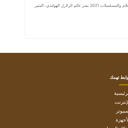
من صحيفة اشراق العالم 24:[ad_1] إعلان: شاهد أجمل الأفلام والمسلسلات 2021 نشر عالم الزلازل الهولندي، المثير
ابط تهمك
رئيسية
إنترنت
بيوتر
أجهزة