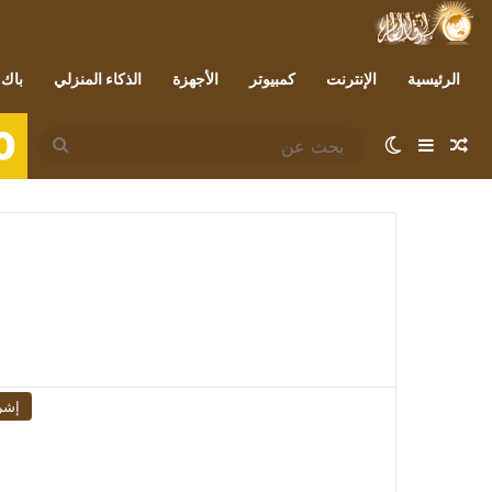
الرئيسية
الإنترنت
كمبيوتر
الأجهزة
الذكاء المنزلي
باك 
0
مقال عشوائي
إضافة عمود جانبي
الوضع المظلم
بحث
عن
إشر