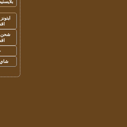
بلايستي
ايتونز
اق
شحن يل
اق
ح
شاي 