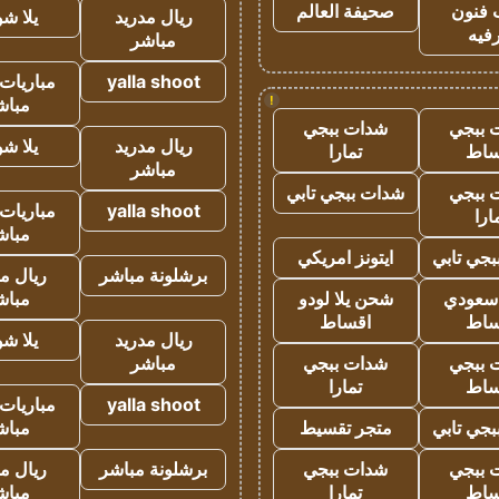
 فنون
صحيفة العالم
ريال مدريد
يلا ش
فيه
مباشر
yalla shoot
مباريات 
!
مباش
 ببجي
شدات ببجي
ريال مدريد
يلا ش
ساط
تمارا
مباشر
 ببجي
شدات ببجي تابي
yalla shoot
مباريات 
ارا
مباش
جي تابي
ايتونز امريكي
برشلونة مباشر
ريال م
 سعودي
شحن يلا لودو
مباش
ساط
اقساط
ريال مدريد
يلا ش
 ببجي
شدات ببجي
مباشر
ساط
تمارا
yalla shoot
مباريات 
جي تابي
متجر تقسيط
مباش
 ببجي
شدات ببجي
برشلونة مباشر
ريال م
ساط
تمارا
مباش