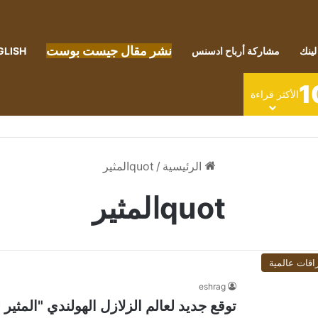
نشر مقال جيست بوست
لينك
مشاركة أرباح ادسنس
GLISH
1
الأكثر قراءة
الرئيسية
/
quotالمثير
quotالمثير
اقات عالمية
eshrag
توقع جديد لعالم الزلازل الهولندي "المثير