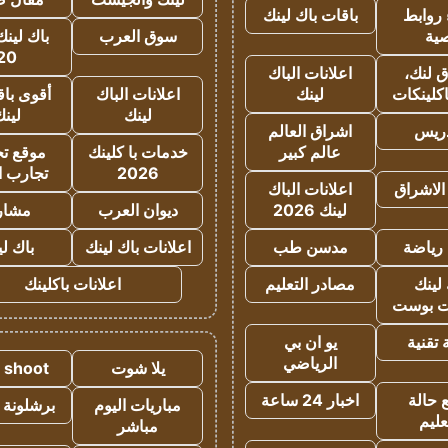
روابط
باقات باك لينك
ية
سوق العرب
باك لينك
20
 لنك،
اعلانات الباك
كلينكات
لينك
اعلانات الباك
أقوى باق
لينك
لين
دريس
اشراق العالم
عالم كبير
خدمات با كلينك
موقع تجا
2026
تجارب ا
الاشراق
اعلانات الباك
لينك 2026
ديوان العرب
مشار
رياضة
مدسن طب
اعلانات باك لينك
باك ل
لينك
مصادر التعليم
اعلانات باكلينك
 بوست
تقنية
يو ان بي
الرياضي
يلا شوت
a shoot
 حالة
اخبار 24 ساعة
مباريات اليوم
برشلونة 
عليم
مباشر