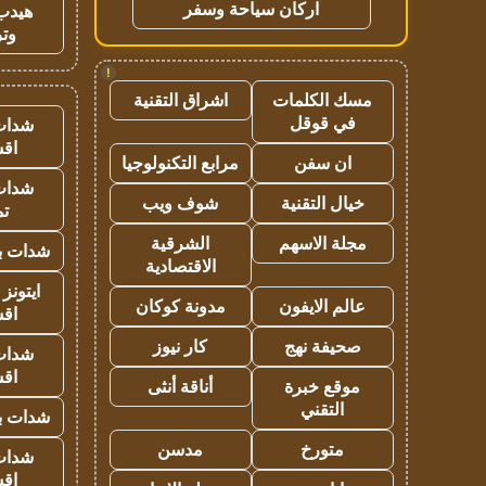
اركان سياحة وسفر
هيدب
وتر
!
مسك الكلمات
اشراق التقنية
في قوقل
شدات
اق
ان سفن
مرابع التكنولوجيا
شدات
خيال التقنية
شوف ويب
تم
مجلة الاسهم
الشرقية
شدات بب
الاقتصادية
ايتونز
عالم الايفون
مدونة كوكان
اق
صحيفة نهج
كار نيوز
شدات
اق
موقع خبرة
أناقة أنثى
التقني
شدات بب
متورخ
مدسن
شدات
اق