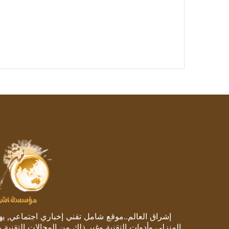
إشراق العالم..موقع شامل تقني إخباري اجتماعي, يهتم
المنزلي وأدوات التقنية وغير ذلك من المجالات التقنية 