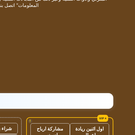
المعلومات" اتصل بنا
!
شراء ب
اول اثنين ريادة
مشاركة ارباح
اعمال
ادسنس