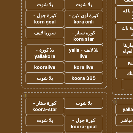
يلا شوت
يلا شوت
 باقة
كورة اون لاين -
كورة جول -
kora goal
kora onli
ة باك
كورة ستار -
سوريا لايف
ك
kora star
ربنا
يلا لايف - yalla
يلا كورة -
لحياه
yallakora
live
يع
kooralive
kora live
ينك
koora 365
يلا شوت
!
!
يلا شوت
كورة ستار -
koora-star
yall
مباشر
كورة جول -
يلا شوت
koora-goal