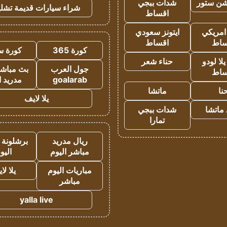
شن ستور
شدات ببجي
شراء سيارات قديمة تشلي
اقساط
 امريكي
ايتونز سعودي
ساط
اقساط
كورة 365
كورة س
ا لودو
حناء شعر
جول العرب
بث مباشر
ساط
goalarab
مدريد ا
نا
ماتشا
يلا لايف
ماتشا
شدات ببجي
تمارا
ريال مدريد
برشلونة 
مباشر اليوم
اليو
مباريات اليوم
يلا لا
مباشر
yalla live