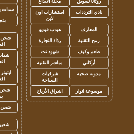
روتانا تسويق
مجلة الابداع
شدات بب
نادي الترددات
استشارات اون
لاين
متجر 
المعارف
هيدب فيديو
شحن يل
رمح التقنية
رذاذ التجارة
اق
طعم وكيف
شهود نت
شدات
اق
أركاني
مباشر التقنية
ايتونز
مدونة صحبة
شرقيات
اق
السياحة
شحن 
موسوعة انوار
اشراق الأرباح
بب
شحن يل
شعبية