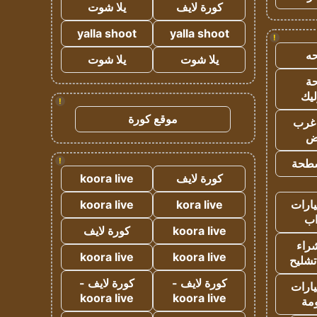
كورة لايف
يلا شوت
yalla shoot
yalla shoot
!
ه
يلا شوت
يلا شوت
ة
ليك
!
موقع كورة
غرب
اض
!
طحة
كورة لايف
koora live
ارات
kora live
koora live
ب
koora live
كورة لايف
راء
koora live
koora live
تشليح
كورة لايف -
كورة لايف -
ارات
koora live
koora live
مة