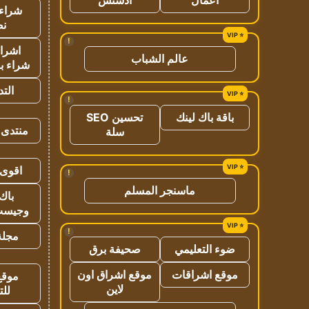
شراء 
نص
!
اشراق
عالم الشباب
شراء با
الت
!
باقة باك لينك
تحسين SEO
منتدى 
سلة
اقوى 
!
ماسنجر المسلم
باك 
وجيست
!
مجلة 
ضوء التعليمي
صحيفة برق
موقع اشراقات
موقع اشراق اون
موقع
لاين
للت