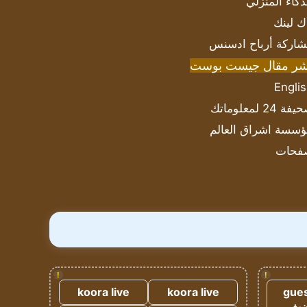
ذكاء المنزلي
ك لينك
اركة أرباح ادسنس
شر مقال جيست بوست
Engli
ة 24 لمعلوماتك
سسة اشراق العالم
فحات
!
!
koora live
koora live
gues
ضيف