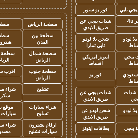
جي تابي
فور يو ستور
4u
شدات ببجي عن
سطحة الرياض
سطح
طريق الايدي
سطحة بين
سطح
ا لودو
شحن يلا لودو
المدن
هيدرو
ساط
تابي تمارا
سطحة شمال
سطحة 
 ببجي
ايتونز امريكي
الرياض
الري
ساط
اقساط
سطحة جنوب
اقرب س
 سعودي
فور يو
الرياض
ساط
تشليح
شراء سي
شدات
شدات ببجي عن
سكرا
جي
طريق الايدي
شراء سيارات
موقع ش
ا لودو
شحن لودو عن
تشليح
سيارات 
طريق الايدي
ارقام يشترون
شراء سي
 ببجي
بطاقات ايتونز
سيارات تشليح
مصدو