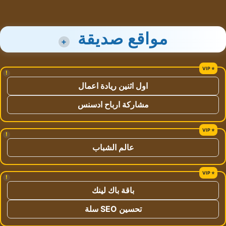
مواقع صديقة
+
!
اول اثنين ريادة اعمال
مشاركة ارباح ادسنس
!
عالم الشباب
!
باقة باك لينك
تحسين SEO سلة