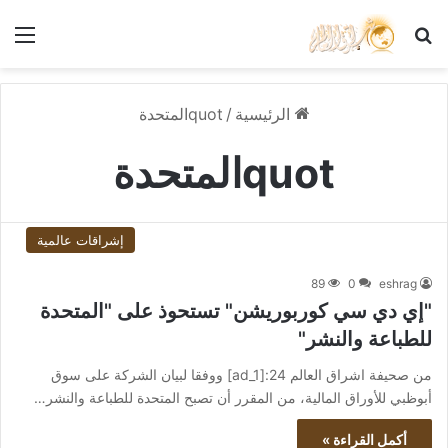
بحث عن
الق
الرئيسية
/
quotالمتحدة
quotالمتحدة
إشراقات عالمية
89
0
eshrag
"إي دي سي كوربوريشن" تستحوذ على "المتحدة
للطباعة والنشر"
من صحيفة اشراق العالم 24:[ad_1] ووفقا لبيان الشركة على سوق
أبوظبي للأوراق المالية، من المقرر أن تصبح المتحدة للطباعة والنشر…
أكمل القراءة »