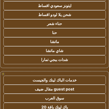
ايتونز سعودي اقساط
شحن يلا لودو اقساط
حناء شعر
حنا
ماتشا
شاي ماتشا
شدات ببجي تمارا
!
خدمات الباك لينك والجيست
guest post مقال ضيف
سوق العرب
باك لينك باقة 20