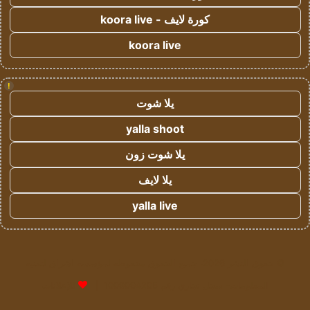
كورة لايف - koora live
koora live
!
يلا شوت
yalla shoot
يلا شوت زون
يلا لايف
yalla live
© حقوق النشر 2026، جميع الحقوق محفوظة لمؤسسة اشراق لتقنية
المعلومات- سجل تجاري رقم 1009094205 |
للإعلانات