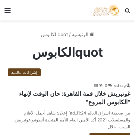
بحث عن
الق
الرئيسية
/
quotالكابوس
quotالكابوس
إشراقات عالمية
66
0
eshrag
غوتيريش خلال قمة القاهرة: حان الوقت لإنهاء
"الكابوس المروع"
من صحيفة اشراق العالم 24:[ad_1] إعلان: شاهد أجمل الأفلام
والمسلسلات 2021 أكد الأمين العام للأمم المتحدة أنطونيو غوتيريش،
السبت، خلال…