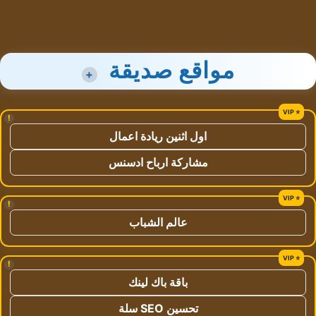
مواقع صديقة
+
!
اول اثنين ريادة اعمال
مشاركة ارباح ادسنس
!
عالم الشباب
!
باقة باك لينك
تحسين SEO سلة