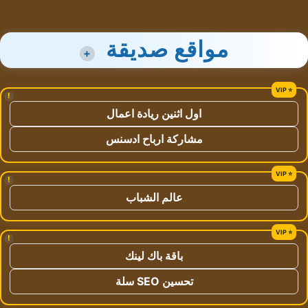
مواقع صديقة
+
!
اول اثنين ريادة اعمال
مشاركة ارباح ادسنس
!
عالم الشباب
!
باقة باك لينك
تحسين SEO سلة