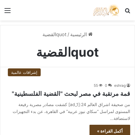
بحث عن
الق
الرئيسية
/
quotالقضية
quotالقضية
إشراقات عالمية
55
0
eshrag
قمة مرتقبة في مصر لبحث "القضية الفلسطينية"
من صحيفة اشراق العالم 24:[ad_1] كشفت مصادر مصرية رفيعة
المستوى لمراسل “سكاي نيوز عربية” في القاهرة، عن بدء التجهيزات
لاستضافة…
أكمل القراءة »