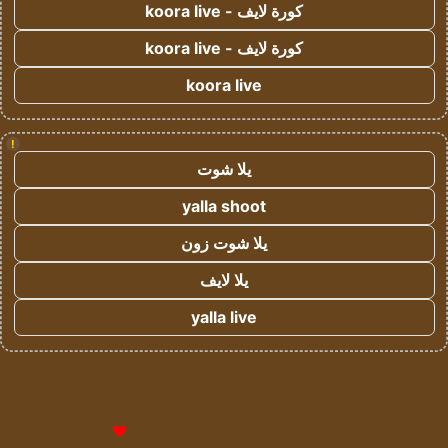
كورة لايف - koora live
كورة لايف - koora live
koora live
!
يلا شوت
yalla shoot
يلا شوت زون
يلا لايف
yalla live
© حقوق النشر 2026، جميع الحقوق محفوظة لمؤسسة اشراق لتقنية
المعلومات- سجل تجاري رقم 1009094205 |
للإعلانات