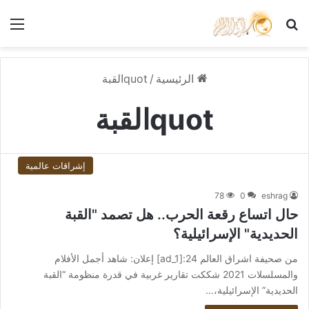
بحث عن
الق
الرئيسية
/
quotالقبة
quotالقبة
إشراقات عالمية
78
0
eshrag
حال اتساع رقعة الحرب.. هل تصمد "القبة
الحديدية" الإسرائيلية؟
من صحيفة اشراق العالم 24:[ad_1] إعلان: شاهد أجمل الأفلام
والمسلسلات 2021 شككت تقارير غربية في قدرة منظومة “القبة
الحديدية” الإسرائيلية،…