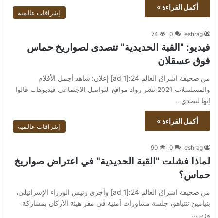
أكمل القراءة »
إشراقات عالمية
74
0
eshrag
فيديو: "القبة الحديدية" تتصدى لصواريخ حماس
فوق عسقلان
من صحيفة اشراق العالم 24:[ad_1] إعلان: شاهد أجمل الأفلام
والمسلسلات 2021 نشر رواد مواقع التواصل الاجتماعي فيديوهات قالوا
إنها لتصدي…
أكمل القراءة »
إشراقات عالمية
90
0
eshrag
لماذا فشلت "القبة الحديدية" في اعتراض صواريخ
حماس؟
من صحيفة اشراق العالم 24:[ad_1] وأجرى رئيس الوزراء الإسرائيلي،
بنيامين نتنياهو، جلسة مشاورات أمنية في مقر هيئة الأركان بمشاركة
وزير…