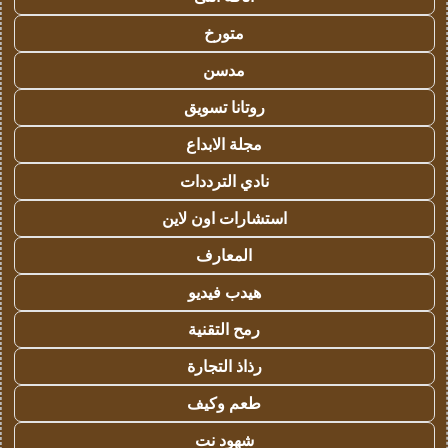
متورخ
مدسن
روتانا تسويق
مجلة الابداع
نادي الترددات
استشارات اون لاين
المعارف
هيدب فيديو
رمح التقنية
رذاذ التجارة
طعم وكيف
شهود نت