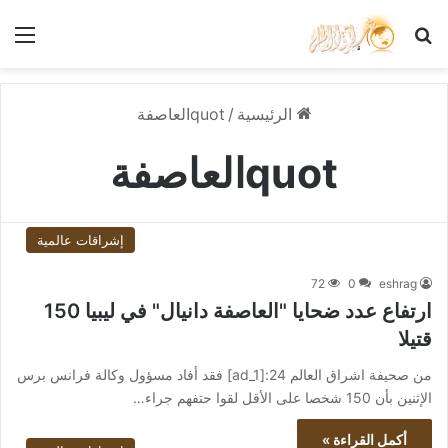
بحث عن
الق
الرئيسية
/
quotالعاصفة
quotالعاصفة
إشراقات عالمية
72
0
eshrag
ارتفاع عدد ضحايا "العاصفة دانيال" في ليبيا 150
قتيلا
من صحيفة اشراق العالم 24:[ad_1] فقد أفاد مسؤول وكالة فرانس برس
الإثنين بأن 150 شخصا على الأقل لقوا حتفهم جراء…
أكمل القراءة »