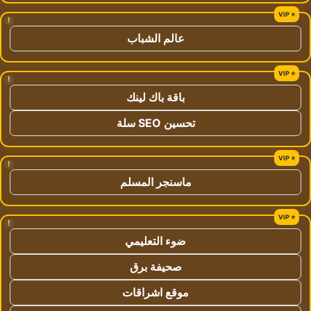
!
عالم الشباب
!
باقة باك لينك
تحسين SEO سلة
!
ماسنجر المسلم
!
ضوء التعليمي
صحيفة برق
موقع اشراقات