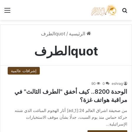
بحث عن
الق
الرئيسية
/
quotالطرف
quotالطرف
إشراقات عالمية
90
0
eshrag
الوحدة 8200.. كيف أخفق "الطرف الثالث" في
مراقبة هواتف غزة؟
من صحيفة اشراق العالم 24:[ad_1] أثار الهجوم المباغت الذي شنته
حركة حماس منذ يوم السبت، جدلًا بشأن موقف الاستخبارات
الإسرائيلية…