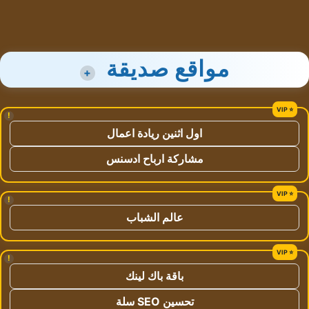
مواقع صديقة
+
!
اول اثنين ريادة اعمال
مشاركة ارباح ادسنس
!
عالم الشباب
!
باقة باك لينك
تحسين SEO سلة