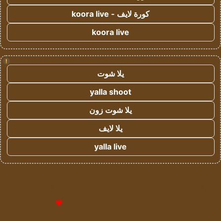
كورة لايف - koora live
koora live
!
يلا شوت
yalla shoot
يلا شوت زون
يلا لايف
yalla live
© حقوق النشر 2026، جميع الحقوق محفوظة لمؤسسة اشراق لتقنية
المعلومات- سجل تجاري رقم 1009094205 |
للإعلانات