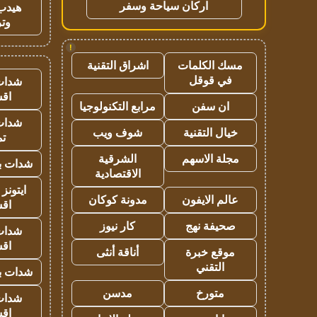
اركان سياحة وسفر
هيدب
وتر
!
مسك الكلمات
اشراق التقنية
في قوقل
شدات
اق
ان سفن
مرابع التكنولوجيا
شدات
خيال التقنية
شوف ويب
تم
مجلة الاسهم
الشرقية
شدات بب
الاقتصادية
ايتونز
عالم الايفون
مدونة كوكان
اق
صحيفة نهج
كار نيوز
شدات
اق
موقع خبرة
أناقة أنثى
التقني
شدات بب
متورخ
مدسن
شدات
اق