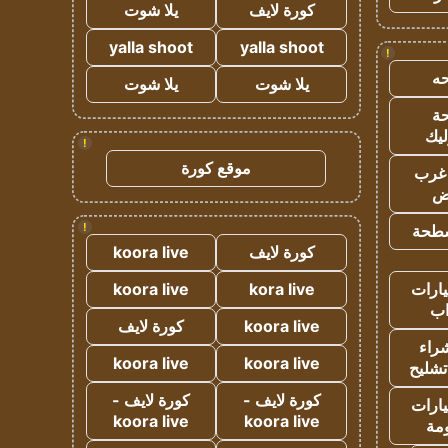
كورة لايف
يلا شوت
yalla shoot
yalla shoot
!
ه
يلا شوت
يلا شوت
ة
ليك
!
موقع كورة
غرب
اض
!
طحة
كورة لايف
koora live
ارات
kora live
koora live
ب
koora live
كورة لايف
راء
koora live
koora live
تشليح
كورة لايف -
كورة لايف -
ارات
koora live
koora live
مة