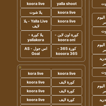
وت
yalla shoot
koora live
koora live
يلا شوت
اليوم
koora live
Yalla Live - يلا
ر
لايف
وت
كورة اون لاين -
يلا كورة -
yallakora
koora onl
اليوم
كورة 365 -
اس جول - AS
ر
Goal
kooora 365
دريد
ر
!
وت
kora live
koora live
كورة لايف
koora live
اليوم
ر
كورة لايف
koora live
دريد
كورة لايف
koora live
ر