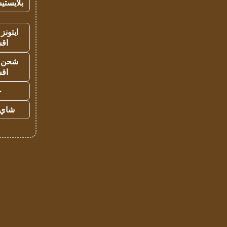
بلايستي
ايتونز
اق
شحن يل
اق
ح
شاي 