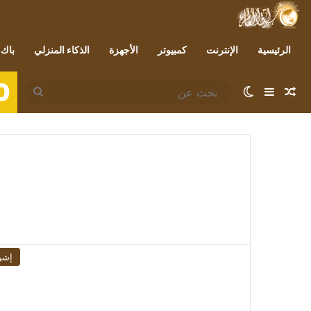
الرئيسية
الإنترنت
كمبيوتر
الأجهزة
الذكاء المنزلي
باك 
0
مقال عشوائي
إضافة عمود جانبي
الوضع المظلم
بحث
عن
إشر