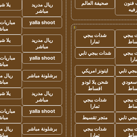
 فنون
صحيفة العالم
ريال مدريد
يلا ش
فيه
مباشر
yalla shoot
مباريات 
!
مباش
 ببجي
شدات ببجي
ريال مدريد
يلا ش
ساط
تمارا
مباشر
 ببجي
شدات ببجي تابي
yalla shoot
مباريات 
ارا
مباش
جي تابي
ايتونز امريكي
برشلونة مباشر
ريال م
 سعودي
شحن يلا لودو
مباش
ساط
اقساط
ريال مدريد
يلا ش
 ببجي
شدات ببجي
مباشر
ساط
تمارا
yalla shoot
مباريات 
جي تابي
متجر تقسيط
مباش
 ببجي
شدات ببجي
برشلونة مباشر
ريال م
ساط
تمارا
مباش