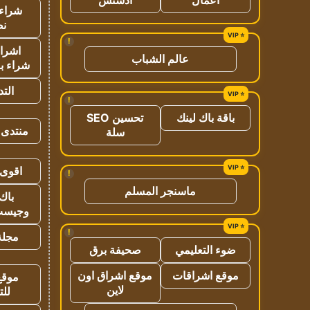
شراء 
نص
!
اشراق
عالم الشباب
شراء با
الت
!
باقة باك لينك
تحسين SEO
منتدى 
سلة
اقوى 
!
ماسنجر المسلم
باك 
وجيست
!
مجلة 
ضوء التعليمي
صحيفة برق
موقع اشراقات
موقع اشراق اون
موقع
لاين
للت