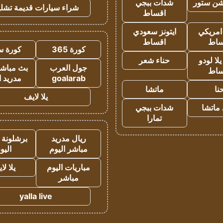
شن ستور
شدات ببجي
شراء سيارات قديمة تشلي
اقساط
 امريكي
ايتونز سعودي
ساط
اقساط
كورة 365
كورة س
ا لودو
حناء شعر
جول العرب
بث مباشر
ساط
goalarab
مدريد ا
نا
ماتشا
يلا لايف
ماتشا
شدات ببجي
تمارا
ريال مدريد
برشلونة 
مباشر اليوم
اليو
مباريات اليوم
يلا لا
مباشر
yalla live