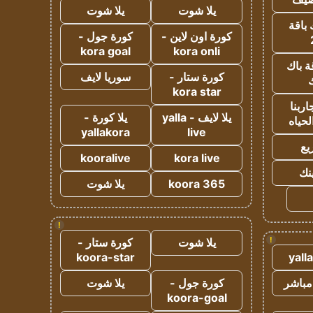
يلا شوت
يلا شوت
 باقة
كورة اون لاين -
كورة جول -
kora goal
kora onli
ة باك
كورة ستار -
سوريا لايف
ك
kora star
ربنا
يلا لايف - yalla
يلا كورة -
لحياه
yallakora
live
يع
kooralive
kora live
ينك
koora 365
يلا شوت
!
!
يلا شوت
كورة ستار -
koora-star
yall
مباشر
كورة جول -
يلا شوت
koora-goal