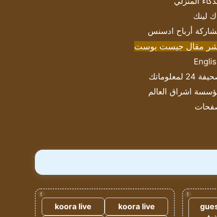
ذكاء المنزلي
ك لينك
اركة أرباح ادسنس
شر مقال جيست بوست
Engli
ة 24 لمعلوماتك
سسة اشراق العالم
فحات
!
!
koora live
koora live
gues
ضيف