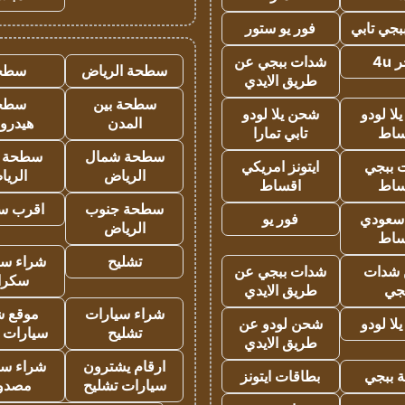
جي تابي
فور يو ستور
4u
شدات ببجي عن
سطحة الرياض
سطح
طريق الايدي
سطحة بين
سطح
ا لودو
شحن يلا لودو
المدن
هيدرو
ساط
تابي تمارا
سطحة شمال
سطحة 
 ببجي
ايتونز امريكي
الرياض
الري
ساط
اقساط
سطحة جنوب
اقرب س
 سعودي
فور يو
الرياض
ساط
تشليح
شراء سي
شدات
شدات ببجي عن
سكرا
جي
طريق الايدي
شراء سيارات
موقع ش
ا لودو
شحن لودو عن
تشليح
سيارات 
طريق الايدي
ارقام يشترون
شراء سي
 ببجي
بطاقات ايتونز
سيارات تشليح
مصدو