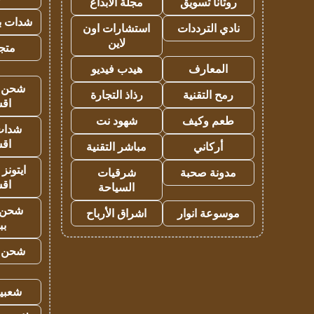
روتانا تسويق
مجلة الابداع
شدات بب
نادي الترددات
استشارات اون
لاين
متجر 
المعارف
هيدب فيديو
شحن يل
رمح التقنية
رذاذ التجارة
اق
طعم وكيف
شهود نت
شدات
اق
أركاني
مباشر التقنية
ايتونز
مدونة صحبة
شرقيات
اق
السياحة
شحن 
موسوعة انوار
اشراق الأرباح
بب
شحن يل
شعبية