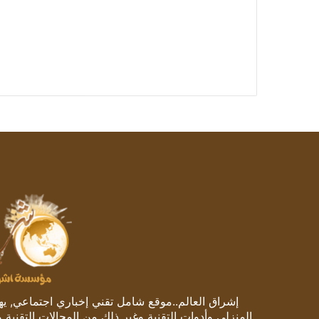
إشراق العالم..موقع شامل تقني إخباري اجتماعي, يهتم
المنزلي وأدوات التقنية وغير ذلك من المجالات التقنية 