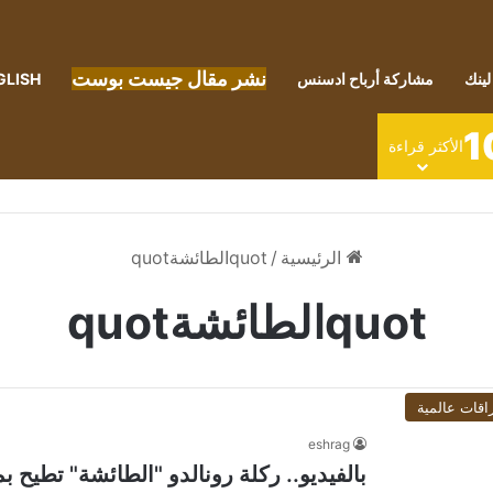
نشر مقال جيست بوست
لينك
مشاركة أرباح ادسنس
GLISH
1
الأكثر قراءة
الرئيسية
/
quotالطائشةquot
quotالطائشةquot
اقات عالمية
eshrag
بالفيديو.. ركلة رونالدو "الطائشة" تطيح 