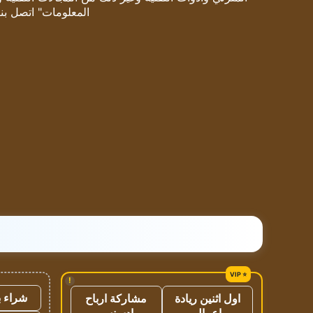
المعلومات" اتصل بنا
!
شراء ب
اول اثنين ريادة
مشاركة ارباح
اعمال
ادسنس