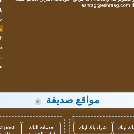
ال
:
eshrag@eshraag.com
با
مش
ن
sh
صحيف
مؤ
ص
مواقع صديقة
+
!
اك لينك
شراء باك لينك
خدمات الباك
t post
لينك والجيست
مقال 