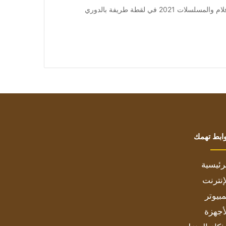
من صحيفة اشراق العالم 24:[ad_1] إعلان: شاهد أجمل الأفلام والمسلسلات 2021 في لقطة طريفة بالدوري
ابط تهمك
رئيسية
إنترنت
بيوتر
أجهزة