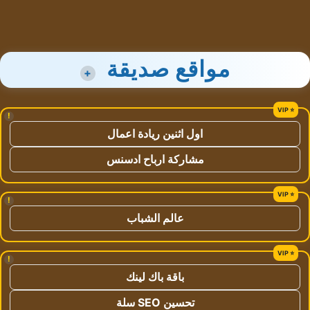
مواقع صديقة
+
!
اول اثنين ريادة اعمال
مشاركة ارباح ادسنس
!
عالم الشباب
!
باقة باك لينك
تحسين SEO سلة