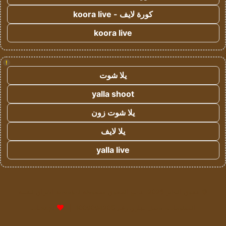
كورة لايف - koora live
koora live
!
يلا شوت
yalla shoot
يلا شوت زون
يلا لايف
yalla live
© حقوق النشر 2026، جميع الحقوق محفوظة لمؤسسة اشراق لتقنية
المعلومات- سجل تجاري رقم 1009094205 |
للإعلانات