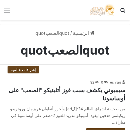
بحث عن
الق
الرئيسية
/
quotالصعبquot
quotالصعبquot
إشراقات عالمية
92
0
eshrag
سيميوني يكشف سبب فوز أتليتيكو "الصعب" على
أوساسونا
من صحيفة اشراق العالم 24:[ad_1] وأحرز أنطوان غريزمان ورودريغو
ريكيلمي هدفين ليقودا أتليتيكو مدريد للفوز 2-صفر على أوساسونا في
مباراة…