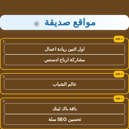
مواقع صديقة
+
!
اول اثنين ريادة اعمال
مشاركة ارباح ادسنس
!
عالم الشباب
!
باقة باك لينك
تحسين SEO سلة