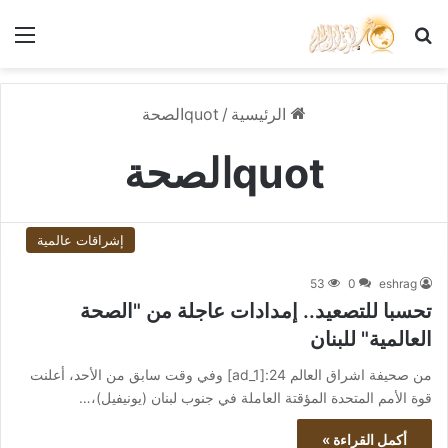
بحث عن
الق
الرئيسية
/
quotالصحة
quotالصحة
إشراقات عالمية
53
0
eshrag
تحسبا للتصعيد.. إمدادات عاجلة من "الصحة
العالمية" للبنان
من صحيفة اشراق العالم 24:[ad_1] وفي وقت سابق من الأحد، أعلنت
قوة الأمم المتحدة المؤقتة العاملة في جنوب لبنان (يونيفيل)،…
أكمل القراءة »