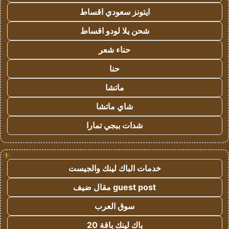
ايتونز سعودي اقساط
شحن يلا لودو اقساط
حناء شعر
حنا
ماتشا
شاي ماتشا
شدات ببجي تمارا
!
خدمات الباك لينك والجيست
guest post مقال ضيف
سوق العرب
باك لينك باقة 20