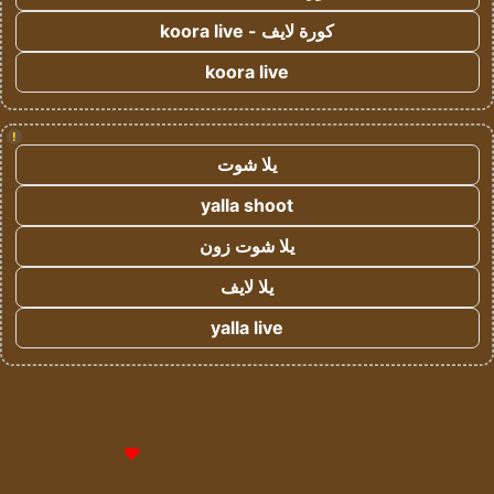
كورة لايف - koora live
koora live
!
يلا شوت
yalla shoot
يلا شوت زون
يلا لايف
yalla live
© حقوق النشر 2026، جميع الحقوق محفوظة لمؤسسة اشراق لتقنية
المعلومات- سجل تجاري رقم 1009094205 |
للإعلانات