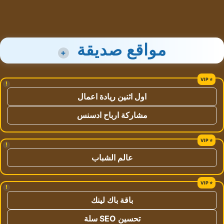
مواقع صديقة
+
!
اول اثنين ريادة اعمال
مشاركة ارباح ادسنس
!
عالم الشباب
!
باقة باك لينك
تحسين SEO سلة