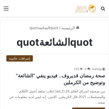
بحث عن
الق
الرئيسية
/
quotالشائعةquot
quotالشائعةquot
إشراقات عالمية
153
0
eshrag
صحة رمضان قديروف.. فيديو ينفي "الشائعة"
وتوضيح من الكرملين
من صحيفة اشراق العالم 24:[ad_1] إعلان: شاهد أجمل الأفلام
والمسلسلات 2021 قال الكرملين، الإثنين، إنه ليس لديه معلومات عن
صحة…