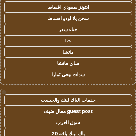
ايتونز سعودي اقساط
شحن يلا لودو اقساط
حناء شعر
حنا
ماتشا
شاي ماتشا
شدات ببجي تمارا
!
خدمات الباك لينك والجيست
guest post مقال ضيف
سوق العرب
باك لينك باقة 20