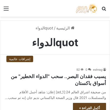
بحث عن
الق
الرئيسية
/
quotالدواء
quotالدواء
إشراقات عالمية
92
0
eshrag
يسبب فقدان البصر.. سحب "الدواء الخطير" من
أسواق باكستان
من صحيفة اشراق العالم 24:[ad_1] إعلان: شاهد أجمل الأفلام
والمسلسلات 2021 قال وزير الصحة الباكستاني نديم جان إنه تم سحب…
أكمل القراءة »