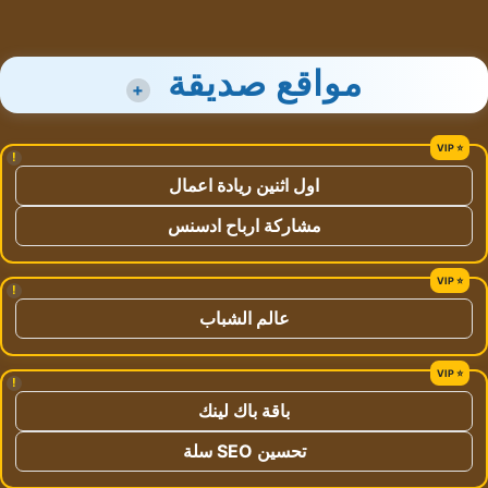
مواقع صديقة
+
!
اول اثنين ريادة اعمال
مشاركة ارباح ادسنس
!
عالم الشباب
!
باقة باك لينك
تحسين SEO سلة