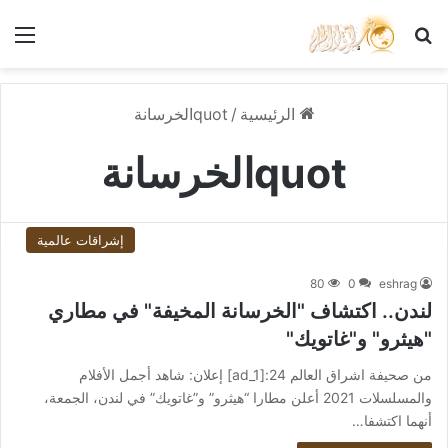
بحث عن
الق
الرئيسية
/
quotالخرسانة
quotالخرسانة
إشراقات عالمية
80
0
eshrag
لندن.. اكتشاف "الخرسانة المخيفة" في مطاري
"هيثرو" و"غاتويك"
من صحيفة اشراق العالم 24:[ad_1] إعلان: شاهد أجمل الأفلام
والمسلسلات 2021 أعلن مطارا “هيثرو” و”غاتويك” في لندن، الجمعة،
أنهما اكتشفا…