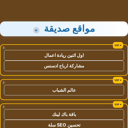
مواقع صديقة
+
!
اول اثنين ريادة اعمال
مشاركة ارباح ادسنس
!
عالم الشباب
!
باقة باك لينك
تحسين SEO سلة