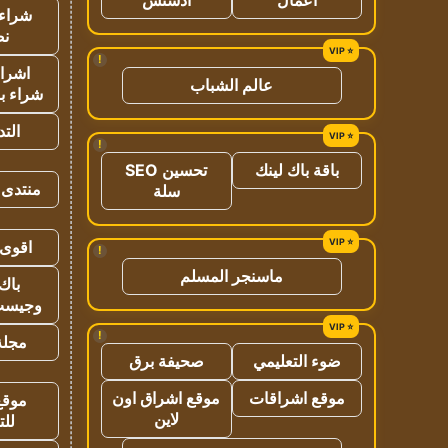
شراء 
نص
!
اشراق
عالم الشباب
شراء با
الت
!
باقة باك لينك
تحسين SEO
منتدى 
سلة
اقوى 
!
ماسنجر المسلم
باك 
وجيست
!
مجلة 
ضوء التعليمي
صحيفة برق
موقع اشراقات
موقع اشراق اون
موقع
لاين
للت