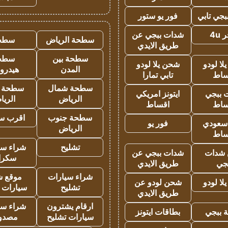
جي تابي
فور يو ستور
4u
شدات ببجي عن
سطحة الرياض
سطح
طريق الايدي
سطحة بين
سطح
ا لودو
شحن يلا لودو
المدن
هيدرو
ساط
تابي تمارا
سطحة شمال
سطحة 
 ببجي
ايتونز امريكي
الرياض
الري
ساط
اقساط
سطحة جنوب
اقرب س
 سعودي
فور يو
الرياض
ساط
تشليح
شراء سي
شدات
شدات ببجي عن
سكرا
جي
طريق الايدي
شراء سيارات
موقع ش
ا لودو
شحن لودو عن
تشليح
سيارات 
طريق الايدي
ارقام يشترون
شراء سي
 ببجي
بطاقات ايتونز
سيارات تشليح
مصدو