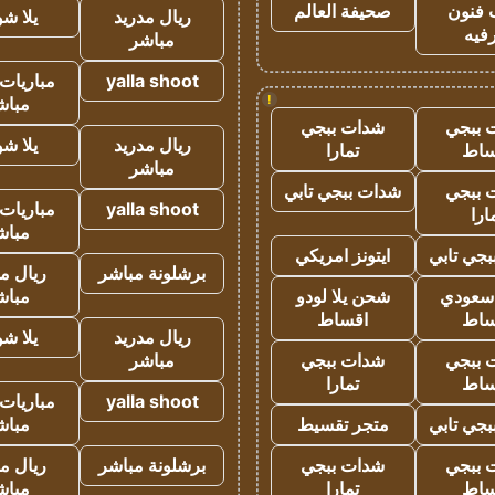
 فنون
صحيفة العالم
ريال مدريد
يلا ش
فيه
مباشر
yalla shoot
مباريات 
!
مباش
 ببجي
شدات ببجي
ريال مدريد
يلا ش
ساط
تمارا
مباشر
 ببجي
شدات ببجي تابي
yalla shoot
مباريات 
ارا
مباش
جي تابي
ايتونز امريكي
برشلونة مباشر
ريال م
 سعودي
شحن يلا لودو
مباش
ساط
اقساط
ريال مدريد
يلا ش
 ببجي
شدات ببجي
مباشر
ساط
تمارا
yalla shoot
مباريات 
جي تابي
متجر تقسيط
مباش
 ببجي
شدات ببجي
برشلونة مباشر
ريال م
ساط
تمارا
مباش