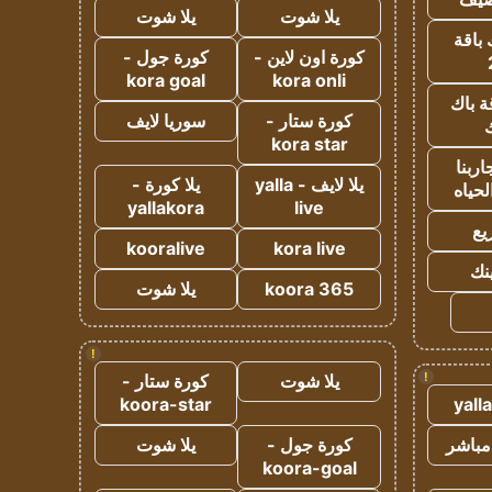
يلا شوت
يلا شوت
 باقة
كورة اون لاين -
كورة جول -
kora goal
kora onli
ة باك
كورة ستار -
سوريا لايف
ك
kora star
ربنا
يلا لايف - yalla
يلا كورة -
لحياه
yallakora
live
يع
kooralive
kora live
ينك
koora 365
يلا شوت
!
!
يلا شوت
كورة ستار -
koora-star
yall
مباشر
كورة جول -
يلا شوت
koora-goal