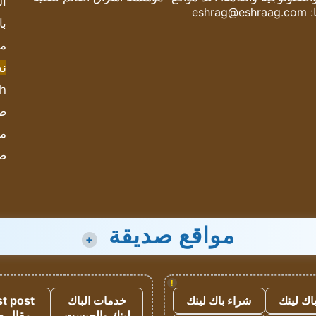
ال
:
eshrag@eshraag.com
با
مش
ن
sh
صحيف
مؤ
ص
مواقع صديقة
+
!
اك لينك
شراء باك لينك
خدمات الباك
t post
لينك والجيست
مقال 