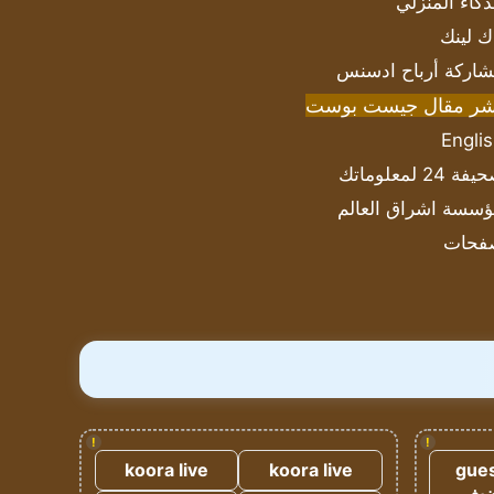
ذكاء المنزلي
ك لينك
اركة أرباح ادسنس
شر مقال جيست بوست
Engli
ة 24 لمعلوماتك
سسة اشراق العالم
فحات
!
!
koora live
koora live
gues
ضيف