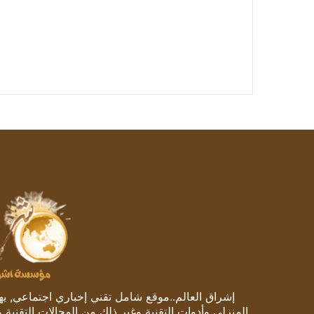
إشراق العالم..موقع شامل تقني إخباري اجتماعي, يهتم
المنزلي وأدوات التقنية وغير ذلك من المجالات التقنية 