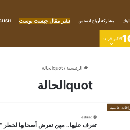
نشر مقال جيست بوست
لينك
مشاركة أرباح ادسنس
GLISH
1
الأكثر قراءة
الرئيسية
/
quotالحالة
quotالحالة
اقات عالمية
eshrag
تعرف عليها.. مهن تعرض أصحابها لخطر "ال