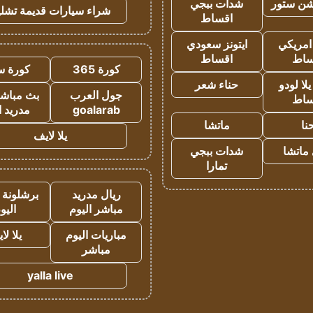
شن ستور
شدات ببجي
شراء سيارات قديمة تشلي
اقساط
 امريكي
ايتونز سعودي
ساط
اقساط
كورة 365
كورة س
ا لودو
حناء شعر
جول العرب
بث مباشر
ساط
goalarab
مدريد ا
نا
ماتشا
يلا لايف
ماتشا
شدات ببجي
تمارا
ريال مدريد
برشلونة 
مباشر اليوم
اليو
مباريات اليوم
يلا لا
مباشر
yalla live