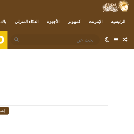
الرئيسية
الإنترنت
كمبيوتر
الأجهزة
الذكاء المنزلي
باك 
0
مقال عشوائي
إضافة عمود جانبي
الوضع المظلم
بحث
عن
إشر