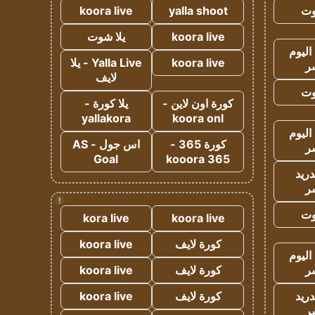
وت
yalla shoot
koora live
koora live
يلا شوت
اليوم
koora live
Yalla Live - يلا
ر
لايف
وت
كورة اون لاين -
يلا كورة -
yallakora
koora onl
اليوم
كورة 365 -
اس جول - AS
ر
Goal
kooora 365
دريد
ر
!
وت
kora live
koora live
كورة لايف
koora live
اليوم
ر
كورة لايف
koora live
دريد
كورة لايف
koora live
ر