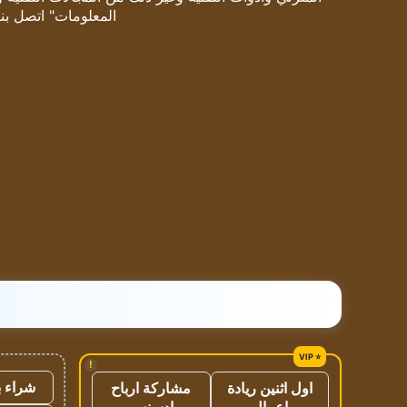
المعلومات" اتصل بنا
!
شراء ب
اول اثنين ريادة
مشاركة ارباح
اعمال
ادسنس