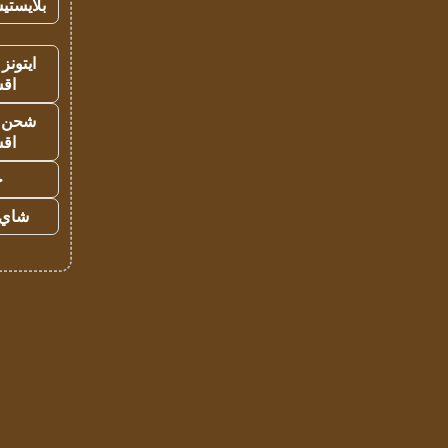
بلايستي
ايتونز
اق
شحن يل
اق
ح
شاي 