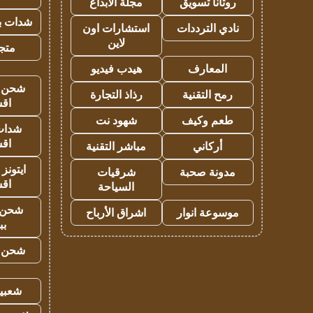
روتانا تسويق
مجلة الابداع
شدات بب
نادي الترددات
استشارات اون
لاين
متجر 
المعارف
هيدب فيديو
شحن يل
رمح التقنية
رذاذ التجارة
اق
طعم وكيف
شهود نت
شدات
اق
أركاني
مباشر التقنية
ايتونز
مدونة صحبة
شرقيات
اق
السياحة
شحن 
موسوعة انوار
اشراق الأرباح
بب
شحن يل
شعبية