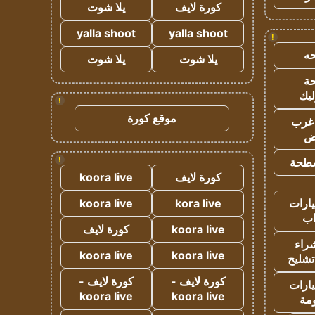
كورة لايف
يلا شوت
yalla shoot
yalla shoot
!
ه
يلا شوت
يلا شوت
ة
ليك
!
موقع كورة
غرب
اض
!
طحة
كورة لايف
koora live
ارات
kora live
koora live
ب
koora live
كورة لايف
راء
koora live
koora live
تشليح
كورة لايف -
كورة لايف -
ارات
koora live
koora live
مة