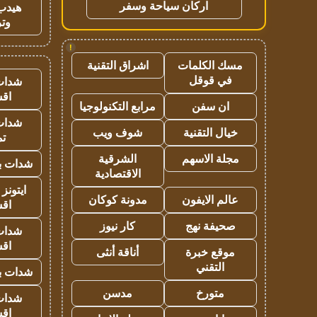
اركان سياحة وسفر
هيدب
وتر
!
مسك الكلمات
اشراق التقنية
في قوقل
شدات
اق
ان سفن
مرابع التكنولوجيا
شدات
خيال التقنية
شوف ويب
تم
مجلة الاسهم
الشرقية
شدات بب
الاقتصادية
ايتونز
عالم الايفون
مدونة كوكان
اق
صحيفة نهج
كار نيوز
شدات
اق
موقع خبرة
أناقة أنثى
التقني
شدات بب
متورخ
مدسن
شدات
اق