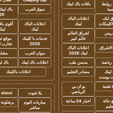
روابط
باقات باك لينك
ية
سوق العرب
باك لينك
20
 لنك،
اعلانات الباك
كلينكات
لينك
اعلانات الباك
أقوى باق
لينك
لين
دريس
اشراق العالم
عالم كبير
خدمات با كلينك
موقع تجا
2026
تجارب ا
الاشراق
اعلانات الباك
لينك 2026
ديوان العرب
مشار
رياضة
مدسن طب
اعلانات باك لينك
باك ل
لينك
مصادر التعليم
اعلانات باكلينك
 بوست
تقنية
يو ان بي
الرياضي
يلا شوت
a shoot
 حالة
اخبار 24 ساعة
مباريات اليوم
برشلونة 
عليم
مباشر