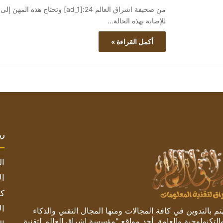
من صحيفة اشراق العالم 24:[ad_1
للإصابة بهذه الحالة…
أكمل القراءة »
رو
ال
ال
كم
ال
 بالتدوين في كافة المجالات ومنها المجال التقني والذكاء
والتكنولوجية والعامة. أحد مواقع "مؤسسة اشراق العالم لتقنية