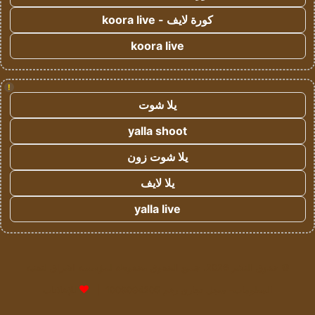
كورة لايف - koora live
koora live
!
يلا شوت
yalla shoot
يلا شوت زون
يلا لايف
yalla live
© حقوق النشر 2026، جميع الحقوق محفوظة لمؤسسة اشراق لتقنية
المعلومات- سجل تجاري رقم 1009094205 |
للإعلانات