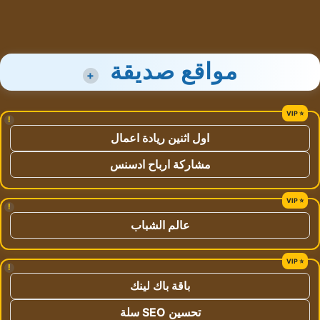
مواقع صديقة
+
!
اول اثنين ريادة اعمال
مشاركة ارباح ادسنس
!
عالم الشباب
!
باقة باك لينك
تحسين SEO سلة