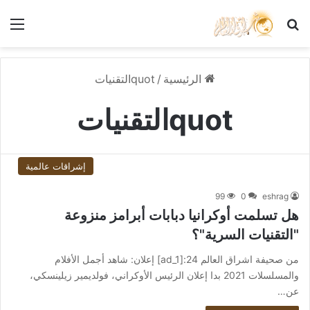
بحث عن
الق
الرئيسية
/
quotالتقنيات
quotالتقنيات
إشراقات عالمية
99
0
eshrag
هل تسلمت أوكرانيا دبابات أبرامز منزوعة
"التقنيات السرية"؟
من صحيفة اشراق العالم 24:[ad_1] إعلان: شاهد أجمل الأفلام
والمسلسلات 2021 بدا إعلان الرئيس الأوكراني، فولديمير زيلينسكي،
عن…