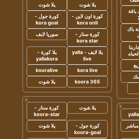
يلا شوت
يلا شوت
 باقة
كورة اون لاين -
كورة جول -
kora goal
kora onli
ة باك
كورة ستار -
سوريا لايف
ك
kora star
ربنا
يلا لايف - yalla
يلا كورة -
لحياه
yallakora
live
يع
kooralive
kora live
ينك
koora 365
يلا شوت
!
!
يلا شوت
كورة ستار -
koora-star
yall
مباشر
كورة جول -
يلا شوت
koora-goal