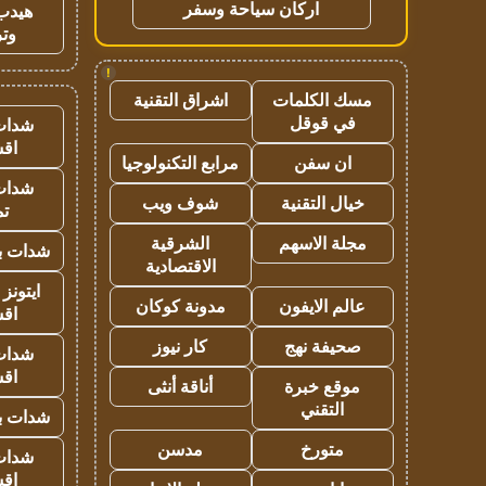
اركان سياحة وسفر
هيدب
وتر
!
مسك الكلمات
اشراق التقنية
في قوقل
شدات
اق
ان سفن
مرابع التكنولوجيا
شدات
خيال التقنية
شوف ويب
تم
مجلة الاسهم
الشرقية
شدات بب
الاقتصادية
ايتونز
عالم الايفون
مدونة كوكان
اق
صحيفة نهج
كار نيوز
شدات
اق
موقع خبرة
أناقة أنثى
التقني
شدات بب
متورخ
مدسن
شدات
اق