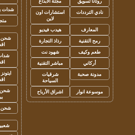
روتانا تسويق
مجلة الابداع
شدات بب
نادي الترددات
استشارات اون
لاين
متجر 
المعارف
هيدب فيديو
شحن يل
رمح التقنية
رذاذ التجارة
اق
طعم وكيف
شهود نت
شدات
اق
أركاني
مباشر التقنية
ايتونز
مدونة صحبة
شرقيات
اق
السياحة
شحن 
موسوعة انوار
اشراق الأرباح
بب
شحن يل
شعبية