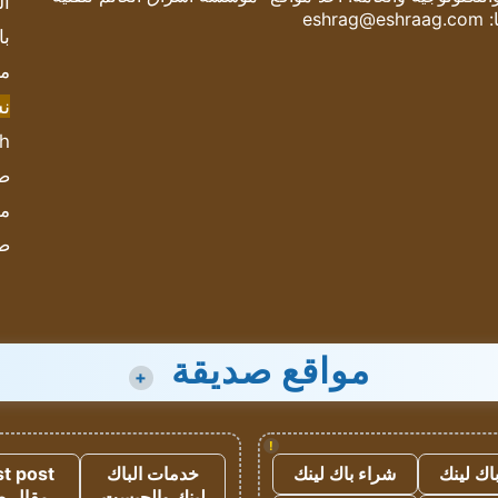
ال
:
eshrag@eshraag.com
با
مش
ن
sh
صحيف
مؤ
ص
مواقع صديقة
+
!
اك لينك
شراء باك لينك
خدمات الباك
t post
لينك والجيست
مقال 