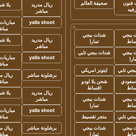
 فنون
صحيفة العالم
ريال مدريد
يلا ش
فيه
مباشر
yalla shoot
مباريات 
!
مباش
 ببجي
شدات ببجي
ريال مدريد
يلا ش
ساط
تمارا
مباشر
 ببجي
شدات ببجي تابي
yalla shoot
مباريات 
ارا
مباش
جي تابي
ايتونز امريكي
برشلونة مباشر
ريال م
 سعودي
شحن يلا لودو
مباش
ساط
اقساط
ريال مدريد
يلا ش
 ببجي
شدات ببجي
مباشر
ساط
تمارا
yalla shoot
مباريات 
جي تابي
متجر تقسيط
مباش
 ببجي
شدات ببجي
برشلونة مباشر
ريال م
ساط
تمارا
مباش