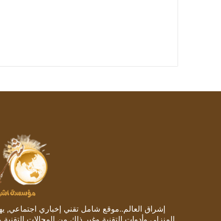
إشراق العالم..موقع شامل تقني إخباري اجتماعي, يهتم
المنزلي وأدوات التقنية وغير ذلك من المجالات التقنية 