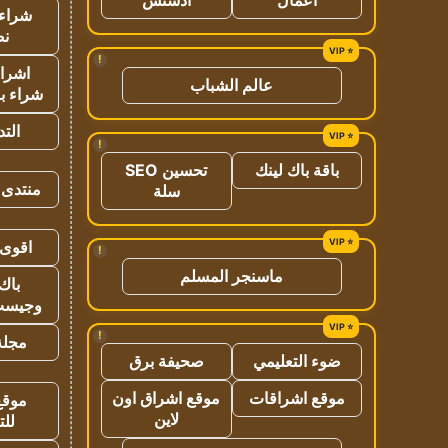
شراء 
نص
!
اشراق
عالم الشباب
شراء با
الت
!
باقة باك لينك
تحسين SEO
منتدى 
سلة
اقوى 
!
ماسنجر المسلم
باك 
وجيست
!
مجلة 
ضوء التعليمي
صحيفة برق
موقع اشراقات
موقع اشراق اون
موقع
لاين
للت