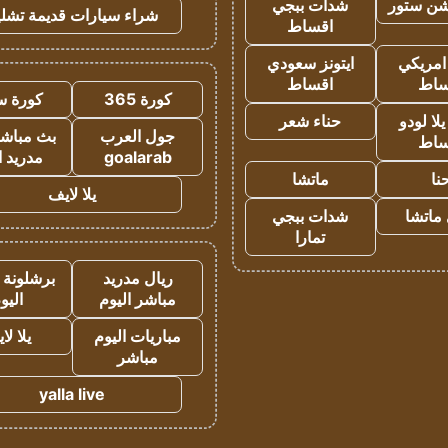
شن ستور
شدات ببجي
شراء سيارات قديمة تشلي
اقساط
 امريكي
ايتونز سعودي
ساط
اقساط
كورة 365
كورة س
ا لودو
حناء شعر
جول العرب
بث مباشر
ساط
goalarab
مدريد ا
نا
ماتشا
يلا لايف
ماتشا
شدات ببجي
تمارا
ريال مدريد
برشلونة 
مباشر اليوم
اليو
مباريات اليوم
يلا لا
مباشر
yalla live