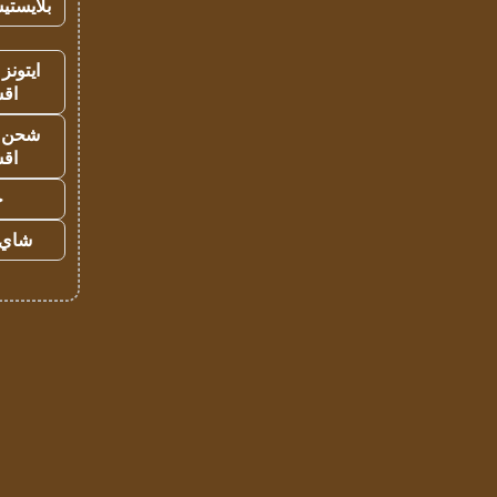
بلايستي
ايتونز
اق
شحن يل
اق
ح
شاي 