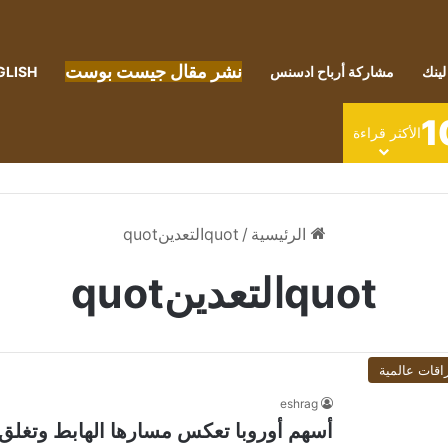
نشر مقال جيست بوست
لينك
مشاركة أرباح ادسنس
GLISH
1
الأكثر قراءة
الرئيسية
/
quotالتعدينquot
quotالتعدينquot
اقات عالمية
eshrag
أسهم أوروبا تعكس مسارها الهابط وتغلق م