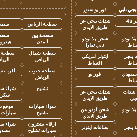
جي تابي
فور يو ستور
4u
شدات ببجي عن
سطحة الرياض
سطح
طريق الايدي
سطحة بين
سطح
ا لودو
شحن يلا لودو
المدن
هيدرو
ساط
تابي تمارا
سطحة شمال
سطحة 
 ببجي
ايتونز امريكي
الرياض
الري
ساط
اقساط
سطحة جنوب
اقرب س
 سعودي
فور يو
الرياض
ساط
تشليح
شراء سي
شدات
شدات ببجي عن
سكرا
جي
طريق الايدي
شراء سيارات
موقع ش
ا لودو
شحن لودو عن
تشليح
سيارات 
طريق الايدي
ارقام يشترون
شراء سي
 ببجي
بطاقات ايتونز
سيارات تشليح
مصدو