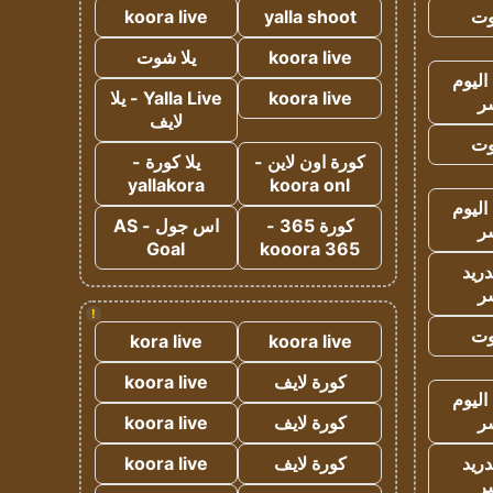
وت
yalla shoot
koora live
koora live
يلا شوت
اليوم
koora live
Yalla Live - يلا
ر
لايف
وت
كورة اون لاين -
يلا كورة -
yallakora
koora onl
اليوم
كورة 365 -
اس جول - AS
ر
Goal
kooora 365
دريد
ر
!
وت
kora live
koora live
كورة لايف
koora live
اليوم
ر
كورة لايف
koora live
دريد
كورة لايف
koora live
ر