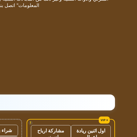
المعلومات" اتصل بنا
!
شراء ب
اول اثنين ريادة
مشاركة ارباح
اعمال
ادسنس