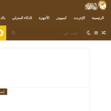
الرئيسية
الإنترنت
كمبيوتر
الأجهزة
الذكاء المنزلي
باك 
0
مقال عشوائي
إضافة عمود جانبي
الوضع المظلم
بحث
عن
إشر