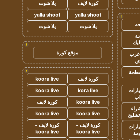
كورة لايف
يلا شوت
yalla shoot
yalla shoot
!
ه
يلا شوت
يلا شوت
ة
ليك
!
موقع كورة
غرب
اض
!
طحة
كورة لايف
koora live
ارات
kora live
koora live
ب
koora live
كورة لايف
راء
koora live
koora live
تشليح
كورة لايف -
كورة لايف -
ارات
koora live
koora live
مة