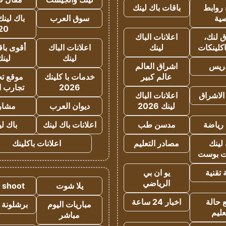
روابط
باقات باك لينك
ية
سوق العرب
باك لينك
20
 لنك،
اعلانات الباك
كلينكات
لينك
اعلانات الباك
أقوى باق
لينك
لين
دريس
اشراق العالم
عالم كبير
خدمات با كلينك
موقع تجا
2026
تجارب ا
الاشراق
اعلانات الباك
لينك 2026
ديوان العرب
مشار
رياضة
مدسن طب
اعلانات باك لينك
باك ل
لينك
مصادر التعليم
اعلانات باكلينك
 بوست
تقنية
يو ان بي
الرياضي
يلا شوت
a shoot
 حالة
اخبار 24 ساعة
مباريات اليوم
برشلونة 
عليم
مباشر