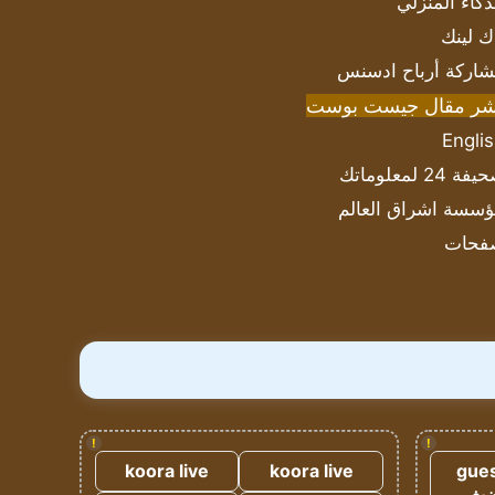
ذكاء المنزلي
ك لينك
اركة أرباح ادسنس
شر مقال جيست بوست
Engli
ة 24 لمعلوماتك
سسة اشراق العالم
فحات
!
!
koora live
koora live
gues
ضيف