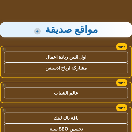
مواقع صديقة
+
!
اول اثنين ريادة اعمال
مشاركة ارباح ادسنس
!
عالم الشباب
!
باقة باك لينك
تحسين SEO سلة