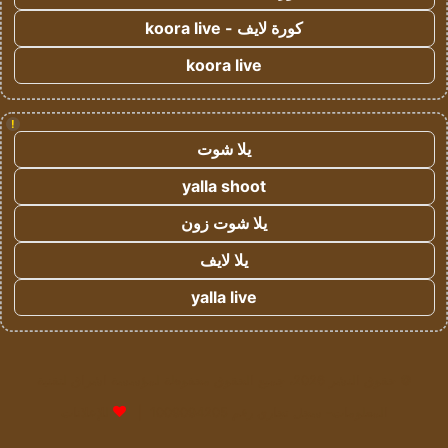
كورة لايف - koora live
koora live
!
يلا شوت
yalla shoot
يلا شوت زون
يلا لايف
yalla live
© حقوق النشر 2026، جميع الحقوق محفوظة لمؤسسة اشراق لتقنية
المعلومات- سجل تجاري رقم 1009094205 |
للإعلانات