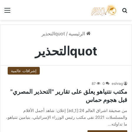
بحث عن
الق
الرئيسية
/
quotالتحذير
quotالتحذير
إشراقات عالمية
87
0
eshrag
مكتب نتنياهو يعلق على تقارير "التحذير المصري"
قبل هجوم حماس
من صحيفة اشراق العالم 24:[ad_1] إعلان: شاهد أجمل الأفلام
والمسلسلات 2021 نفى مكتب رئيس الوزراء الإسرائيلي، بنيامين نتنياهو،
ما تداولته…