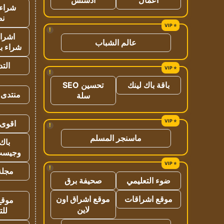
شراء 
نص
!
اشراق
عالم الشباب
شراء با
الت
!
باقة باك لينك
تحسين SEO
منتدى 
سلة
اقوى 
!
ماسنجر المسلم
باك 
وجيست
!
مجلة 
ضوء التعليمي
صحيفة برق
موقع اشراقات
موقع اشراق اون
موقع
لاين
للت