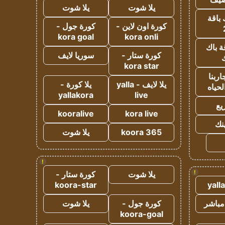
يلا شوت
يلا شوت
 باقة
كورة اون لاين -
كورة جول -
kora goal
kora onli
ة باك
كورة ستار -
سوريا لايف
ك
kora star
ربنا
يلا لايف - yalla
يلا كورة -
لحياه
yallakora
live
يع
kooralive
kora live
ينك
koora 365
يلا شوت
!
!
يلا شوت
كورة ستار -
koora-star
yall
مباشر
كورة جول -
يلا شوت
koora-goal