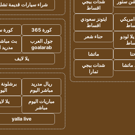
شن ستور
شدات ببجي
شراء سيارات قديمة تشلي
اقساط
 امريكي
ايتونز سعودي
ساط
اقساط
كورة 365
كورة س
ا لودو
حناء شعر
جول العرب
بث مباشر
ساط
goalarab
مدريد ا
نا
ماتشا
يلا لايف
ماتشا
شدات ببجي
تمارا
ريال مدريد
برشلونة 
مباشر اليوم
اليو
مباريات اليوم
يلا لا
مباشر
yalla live