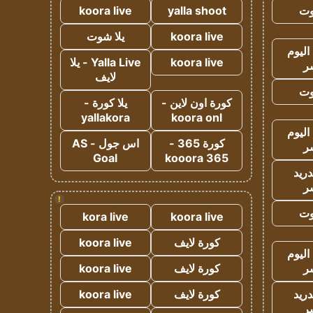
وت
yalla shoot
koora live
koora live
يلا شوت
اليوم
koora live
Yalla Live - يلا
ر
لايف
وت
كورة اون لاين -
يلا كورة -
yallakora
koora onl
اليوم
كورة 365 -
اس جول - AS
ر
Goal
kooora 365
دريد
ر
!
وت
kora live
koora live
كورة لايف
koora live
اليوم
ر
كورة لايف
koora live
دريد
كورة لايف
koora live
ر