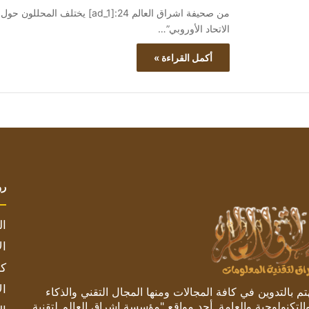
من صحيفة اشراق العالم 24:[ad_1] 
الاتحاد الأوروبي”…
أكمل القراءة »
رو
ال
ال
كم
ال
 بالتدوين في كافة المجالات ومنها المجال التقني والذكاء
والتكنولوجية والعامة. أحد مواقع "مؤسسة اشراق العالم لتقنية