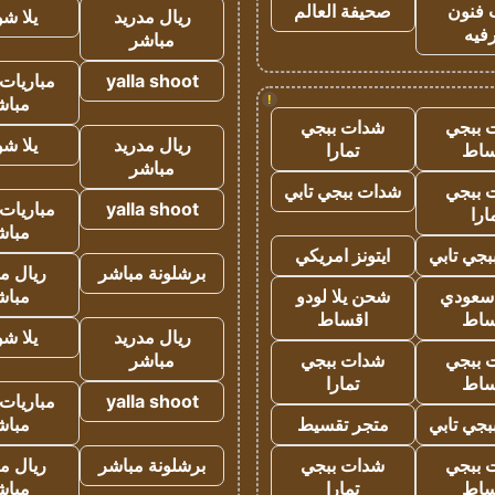
 فنون
صحيفة العالم
ريال مدريد
يلا ش
فيه
مباشر
yalla shoot
مباريات 
!
مباش
 ببجي
شدات ببجي
ريال مدريد
يلا ش
ساط
تمارا
مباشر
 ببجي
شدات ببجي تابي
yalla shoot
مباريات 
ارا
مباش
جي تابي
ايتونز امريكي
برشلونة مباشر
ريال م
 سعودي
شحن يلا لودو
مباش
ساط
اقساط
ريال مدريد
يلا ش
 ببجي
شدات ببجي
مباشر
ساط
تمارا
yalla shoot
مباريات 
جي تابي
متجر تقسيط
مباش
 ببجي
شدات ببجي
برشلونة مباشر
ريال م
ساط
تمارا
مباش