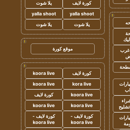
كورة لايف
يلا شوت
yalla shoot
yalla shoot
!
ه
يلا شوت
يلا شوت
ة
ليك
!
موقع كورة
غرب
اض
!
طحة
كورة لايف
koora live
ارات
kora live
koora live
ب
koora live
كورة لايف
راء
koora live
koora live
تشليح
كورة لايف -
كورة لايف -
ارات
koora live
koora live
مة