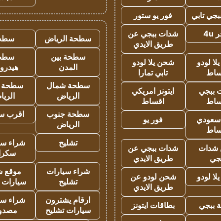
جي تابي
فور يو ستور
4u
شدات ببجي عن
سطحة الرياض
سطح
طريق الايدي
سطحة بين
سطح
ا لودو
شحن يلا لودو
المدن
هيدرو
ساط
تابي تمارا
سطحة شمال
سطحة 
 ببجي
ايتونز امريكي
الرياض
الري
ساط
اقساط
سطحة جنوب
اقرب س
 سعودي
فور يو
الرياض
ساط
تشليح
شراء سي
شدات
شدات ببجي عن
سكرا
جي
طريق الايدي
شراء سيارات
موقع ش
ا لودو
شحن لودو عن
تشليح
سيارات 
طريق الايدي
ارقام يشترون
شراء سي
 ببجي
بطاقات ايتونز
سيارات تشليح
مصدو