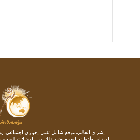
إشراق العالم..موقع شامل تقني إخباري اجتماعي, يهتم
المنزلي وأدوات التقنية وغير ذلك من المجالات التقنية 