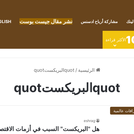
نشر مقال جيست بوست
لينك
مشاركة أرباح ادسنس
GLISH
1
الأكثر قراءة
الرئيسية
/
quotالبريكستquot
quotالبريكستquot
اقات عالمية
eshrag
هل "البريكست" السبب في أزمات الاقتصا