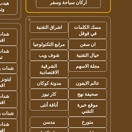
اركان سياحة وسفر
هيدب
وتر
!
مسك الكلمات
اشراق التقنية
في قوقل
شدات
اق
ان سفن
مرابع التكنولوجيا
شدات
خيال التقنية
شوف ويب
تم
مجلة الاسهم
الشرقية
شدات بب
الاقتصادية
ايتونز
عالم الايفون
مدونة كوكان
اق
صحيفة نهج
كار نيوز
شدات
اق
موقع خبرة
أناقة أنثى
التقني
شدات بب
متورخ
مدسن
شدات
اق