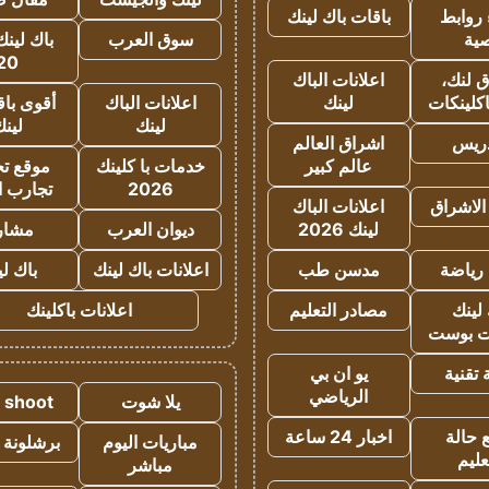
روابط
باقات باك لينك
ية
سوق العرب
باك لينك
20
 لنك،
اعلانات الباك
كلينكات
لينك
اعلانات الباك
أقوى باق
لينك
لين
دريس
اشراق العالم
عالم كبير
خدمات با كلينك
موقع تجا
2026
تجارب ا
الاشراق
اعلانات الباك
لينك 2026
ديوان العرب
مشار
رياضة
مدسن طب
اعلانات باك لينك
باك ل
لينك
مصادر التعليم
اعلانات باكلينك
 بوست
تقنية
يو ان بي
الرياضي
يلا شوت
a shoot
 حالة
اخبار 24 ساعة
مباريات اليوم
برشلونة 
عليم
مباشر