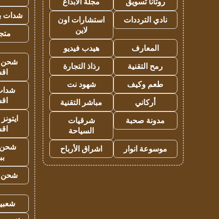
روتانا تسويق
مجلة الابداع
شدات بب
نادي الترددات
استشارات اون
لاين
متجر 
المعارف
هيدب فيديو
شحن يل
رمح التقنية
رذاذ التجارة
اق
طعم وكيف
شهود نت
شدات
اق
أركاني
مباشر التقنية
ايتونز
مدونة صحبة
شرقيات
اق
السياحة
شحن 
موسوعة انوار
اشراق الأرباح
بب
شحن يل
شعبية