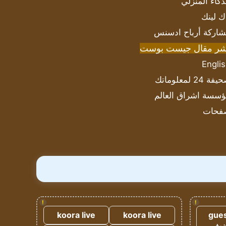
ذكاء المنزلي
ك لينك
اركة أرباح ادسنس
شر مقال جيست بوست
Engli
ة 24 لمعلوماتك
سسة اشراق العالم
فحات
!
!
koora live
koora live
gues
ضيف