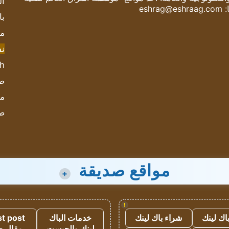
ال
:
eshrag@eshraag.com
با
مش
ن
sh
صحيف
مؤ
ص
مواقع صديقة
+
!
اك لينك
شراء باك لينك
خدمات الباك
t post
لينك والجيست
مقال 