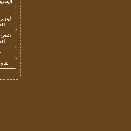
بلايستي
ايتونز
اق
شحن يل
اق
ح
شاي 