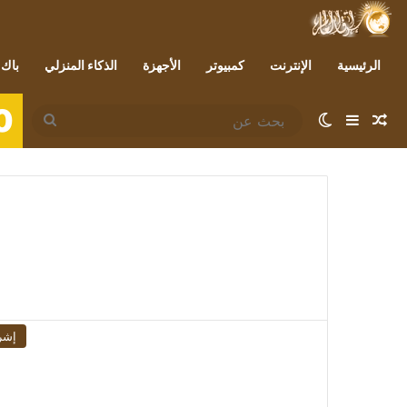
الرئيسية
الإنترنت
كمبيوتر
الأجهزة
الذكاء المنزلي
باك 
0
مقال عشوائي
إضافة عمود جانبي
الوضع المظلم
بحث
عن
إشر