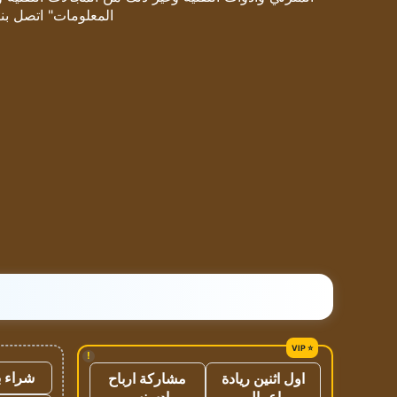
المعلومات" اتصل بنا
!
شراء ب
اول اثنين ريادة
مشاركة ارباح
اعمال
ادسنس