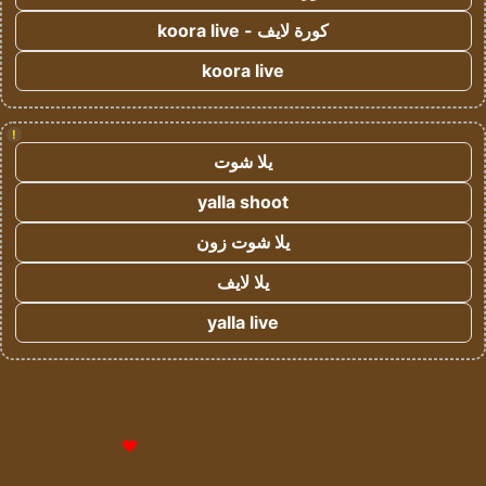
كورة لايف - koora live
koora live
!
يلا شوت
yalla shoot
يلا شوت زون
يلا لايف
yalla live
© حقوق النشر 2026، جميع الحقوق محفوظة لمؤسسة اشراق لتقنية
المعلومات- سجل تجاري رقم 1009094205 |
للإعلانات