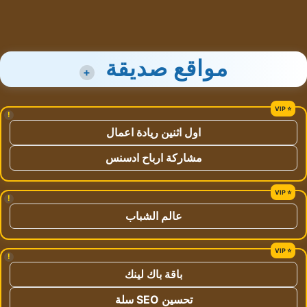
مواقع صديقة
+
!
اول اثنين ريادة اعمال
مشاركة ارباح ادسنس
!
عالم الشباب
!
باقة باك لينك
تحسين SEO سلة