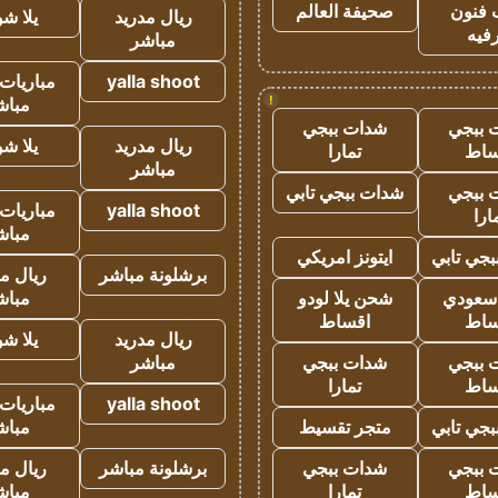
 فنون
صحيفة العالم
ريال مدريد
يلا ش
فيه
مباشر
yalla shoot
مباريات 
!
مباش
 ببجي
شدات ببجي
ريال مدريد
يلا ش
ساط
تمارا
مباشر
 ببجي
شدات ببجي تابي
yalla shoot
مباريات 
ارا
مباش
جي تابي
ايتونز امريكي
برشلونة مباشر
ريال م
 سعودي
شحن يلا لودو
مباش
ساط
اقساط
ريال مدريد
يلا ش
 ببجي
شدات ببجي
مباشر
ساط
تمارا
yalla shoot
مباريات 
جي تابي
متجر تقسيط
مباش
 ببجي
شدات ببجي
برشلونة مباشر
ريال م
ساط
تمارا
مباش