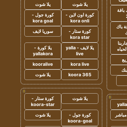
يلا شوت
يلا شوت
 باقة
كورة اون لاين -
كورة جول -
kora goal
kora onli
ة باك
كورة ستار -
سوريا لايف
ك
kora star
ربنا
يلا لايف - yalla
يلا كورة -
لحياه
yallakora
live
يع
kooralive
kora live
ينك
koora 365
يلا شوت
!
!
يلا شوت
كورة ستار -
koora-star
yall
مباشر
كورة جول -
يلا شوت
koora-goal