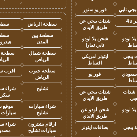
جي تابي
فور يو ستور
4u
شدات ببجي عن
سطحة الرياض
سطح
طريق الايدي
سطحة بين
سطح
ا لودو
شحن يلا لودو
المدن
هيدرو
ساط
تابي تمارا
سطحة شمال
سطحة 
 ببجي
ايتونز امريكي
الرياض
الري
ساط
اقساط
سطحة جنوب
اقرب س
 سعودي
فور يو
الرياض
ساط
تشليح
شراء سي
شدات
شدات ببجي عن
سكرا
جي
طريق الايدي
شراء سيارات
موقع ش
ا لودو
شحن لودو عن
تشليح
سيارات 
طريق الايدي
ارقام يشترون
شراء سي
 ببجي
بطاقات ايتونز
سيارات تشليح
مصدو