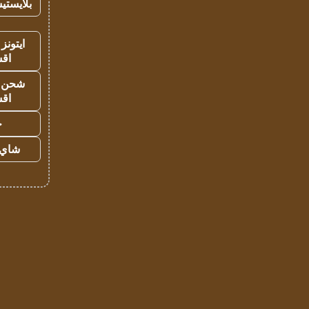
بلايستي
ايتونز
اق
شحن يل
اق
ح
شاي 