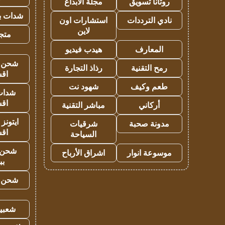
روتانا تسويق
مجلة الابداع
شدات بب
نادي الترددات
استشارات اون
لاين
متجر 
المعارف
هيدب فيديو
شحن يل
رمح التقنية
رذاذ التجارة
اق
طعم وكيف
شهود نت
شدات
اق
أركاني
مباشر التقنية
ايتونز
مدونة صحبة
شرقيات
اق
السياحة
شحن 
موسوعة انوار
اشراق الأرباح
بب
شحن يل
شعبية