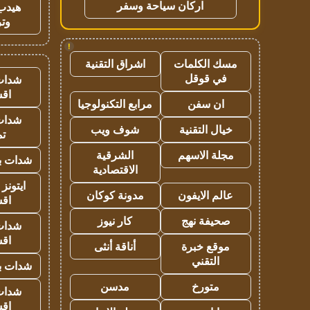
اركان سياحة وسفر
هيدب
وتر
!
مسك الكلمات
اشراق التقنية
في قوقل
شدات
اق
ان سفن
مرابع التكنولوجيا
شدات
خيال التقنية
شوف ويب
تم
مجلة الاسهم
الشرقية
شدات بب
الاقتصادية
ايتونز
عالم الايفون
مدونة كوكان
اق
صحيفة نهج
كار نيوز
شدات
اق
موقع خبرة
أناقة أنثى
التقني
شدات بب
متورخ
مدسن
شدات
اق