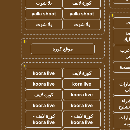
كورة لايف
يلا شوت
yalla shoot
yalla shoot
!
ه
يلا شوت
يلا شوت
ة
ليك
!
موقع كورة
غرب
اض
!
طحة
كورة لايف
koora live
ارات
kora live
koora live
ب
koora live
كورة لايف
راء
koora live
koora live
تشليح
كورة لايف -
كورة لايف -
ارات
koora live
koora live
مة