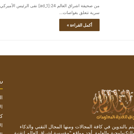
من صحيفة اشراق العالم 24:[ad_1
سرية تتعلق بغواصات…
أكمل القراءة »
رو
ال
ال
كم
ال
 بالتدوين في كافة المجالات ومنها المجال التقني والذكاء
والتكنولوجية والعامة. أحد مواقع "مؤسسة اشراق العالم لتقنية