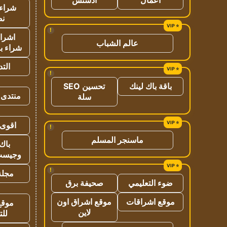
شراء 
نص
!
اشراق
عالم الشباب
شراء با
الت
!
باقة باك لينك
تحسين SEO
منتدى 
سلة
اقوى 
!
ماسنجر المسلم
باك 
وجيست
!
مجلة 
ضوء التعليمي
صحيفة برق
موقع اشراقات
موقع اشراق اون
موقع
لاين
للت