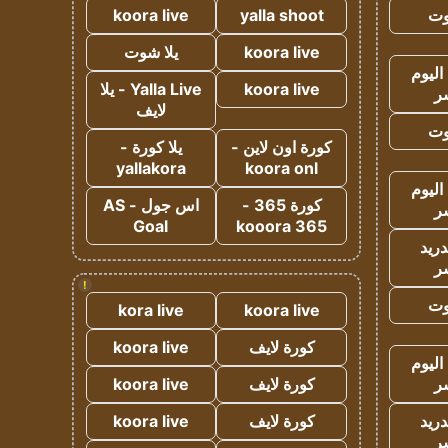
وت
yalla shoot
koora live
koora live
يلا شوت
اليوم
koora live
Yalla Live - يلا
ر
لايف
وت
كورة اون لاين -
يلا كورة -
yallakora
koora onl
اليوم
كورة 365 -
اس جول - AS
ر
Goal
kooora 365
دريد
ر
!
وت
kora live
koora live
كورة لايف
koora live
اليوم
ر
كورة لايف
koora live
دريد
كورة لايف
koora live
ر