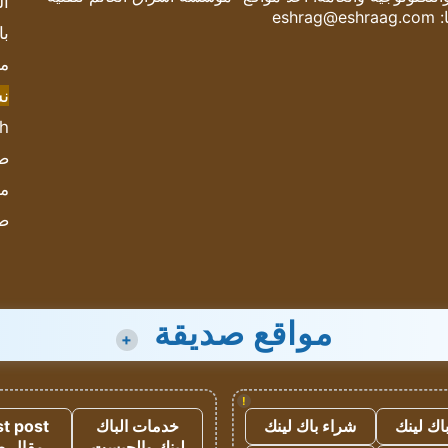
ال
:
eshrag@eshraag.com
با
مش
ن
sh
صحيف
مؤ
ص
مواقع صديقة
+
!
اك لينك
شراء باك لينك
خدمات الباك
t post
لينك والجيست
مقال 