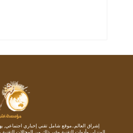
إشراق العالم..موقع شامل تقني إخباري اجتماعي, يهتم
المنزلي وأدوات التقنية وغير ذلك من المجالات التقنية 