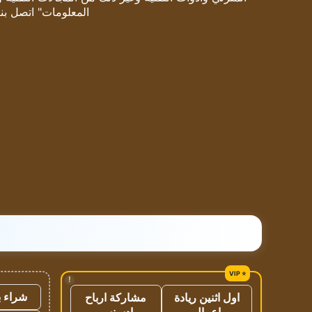
المعلومات" اتصل بنا
!
شراء ب
اول اثنين ريادة
مشاركة ارباح
اعمال
ادسنس