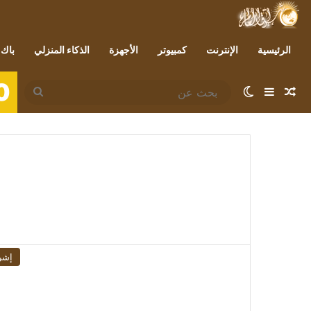
الرئيسية
الإنترنت
كمبيوتر
الأجهزة
الذكاء المنزلي
باك 
0
مقال عشوائي
إضافة عمود جانبي
الوضع المظلم
بحث
عن
إشر