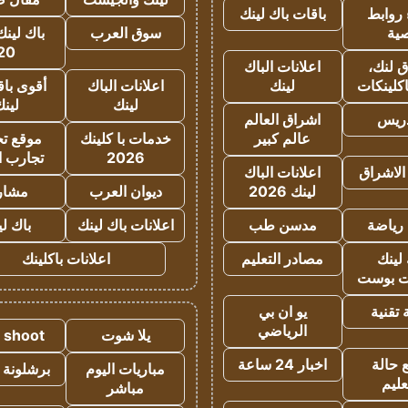
روابط
باقات باك لينك
ية
سوق العرب
باك لينك
20
 لنك،
اعلانات الباك
كلينكات
لينك
اعلانات الباك
أقوى باق
لينك
لين
دريس
اشراق العالم
عالم كبير
خدمات با كلينك
موقع تجا
2026
تجارب ا
الاشراق
اعلانات الباك
لينك 2026
ديوان العرب
مشار
رياضة
مدسن طب
اعلانات باك لينك
باك ل
لينك
مصادر التعليم
اعلانات باكلينك
 بوست
تقنية
يو ان بي
الرياضي
يلا شوت
a shoot
 حالة
اخبار 24 ساعة
مباريات اليوم
برشلونة 
عليم
مباشر