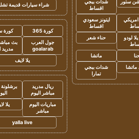
شن ستور
شدات ببجي
شراء سيارات قديمة تشلي
اقساط
 امريكي
ايتونز سعودي
ساط
اقساط
كورة 365
كورة س
ا لودو
حناء شعر
جول العرب
بث مباشر
ساط
goalarab
مدريد ا
نا
ماتشا
يلا لايف
ماتشا
شدات ببجي
تمارا
ريال مدريد
برشلونة 
مباشر اليوم
اليو
مباريات اليوم
يلا لا
مباشر
yalla live