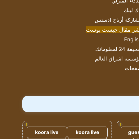
ذكاء المنزلي
ك لينك
اركة أرباح ادسنس
شر مقال جيست بوست
Engli
ة 24 لمعلوماتك
سسة اشراق العالم
فحات
!
!
koora live
koora live
gues
ضيف