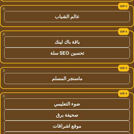
!
عالم الشباب
!
باقة باك لينك
تحسين SEO سلة
!
ماسنجر المسلم
!
ضوء التعليمي
صحيفة برق
موقع اشراقات