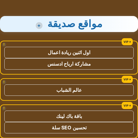
مواقع صديقة
+
!
اول اثنين ريادة اعمال
مشاركة ارباح ادسنس
!
عالم الشباب
!
باقة باك لينك
تحسين SEO سلة