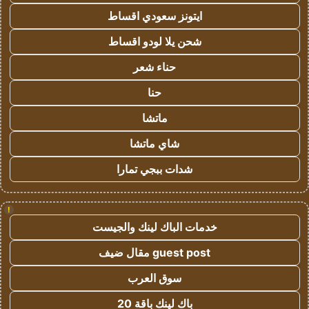
ايتونز سعودي اقساط
شحن يلا لودو اقساط
حناء شعر
حنا
ماتشا
شاي ماتشا
شدات ببجي تمارا
!
خدمات الباك لينك والجيست
guest post مقال ضيف
سوق العرب
باك لينك باقة 20