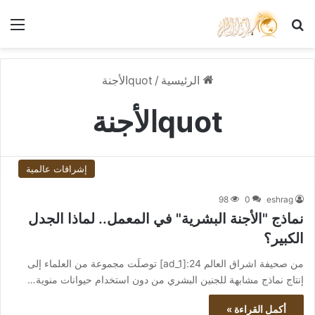
بحث عن
الق
الرئيسية
/
quotالأجنة
quotالأجنة
إشراقات عالمية
98
0
eshrag
نماذج "الأجنة البشرية" في المعمل.. لماذا الجدل
الكبير؟
من صحيفة اشراق العالم 24:[ad_1] توصلَت مجموعة من العلماء إلى
إنتاج نماذج مشابهة للجنين البشري من دون استخدام حيوانات منوية…
أكمل القراءة »