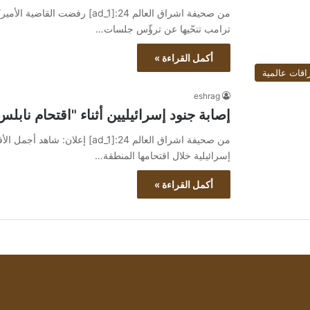
من صحيفة اشراق العالم 24:[ad_1] 
ترامب تنحّيها عن ترؤّس جلسات…
أكمل القراءة »
اقات عالمية
eshrag
إصابة جنود إسرائيليين أثناء "اقتحام نابلس
إسرائيلية خلال اقتحامها المنطقة…
أكمل القراءة »