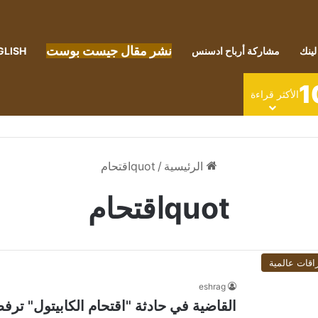
نشر مقال جيست بوست
لينك
مشاركة أرباح ادسنس
GLISH
1
الأكثر قراءة
الرئيسية
/
quotاقتحام
quotاقتحام
اقات عالمية
eshrag
القاضية في حادثة "اقتحام الكابيتول" ت