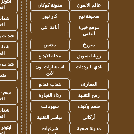
ايتونز
عالم الايفون
مدونة كوكان
اق
صحيفة نهج
كار نيوز
شدات
اق
موقع خبرة
أناقة أنثى
التقني
شدات بب
متورخ
مدسن
شدات
اق
روتانا تسويق
مجلة الابداع
شدات بب
نادي الترددات
استشارات اون
لاين
متجر 
المعارف
هيدب فيديو
شحن يل
رمح التقنية
رذاذ التجارة
اق
طعم وكيف
شهود نت
شدات
اق
أركاني
مباشر التقنية
ايتونز
مدونة صحبة
شرقيات
اق