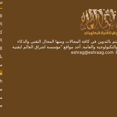
رو
ال
ال
كم
ال
 بالتدوين في كافة المجالات ومنها المجال التقني والذكاء
والتكنولوجية والعامة. أحد مواقع "مؤسسة اشراق العالم لتقنية
ال
:
eshrag@eshraag.com
با
مش
ن
sh
صحيف
مؤ
ص