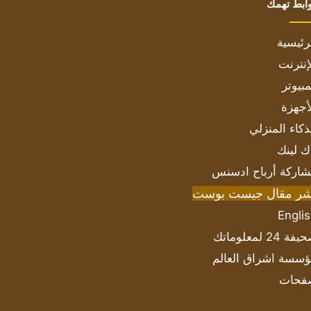
ابط تهمك
رئيسية
إنترنت
بيوتر
أجهزة
ذكاء المنزلي
ك لينك
اركة أرباح ادسنس
شر مقال جيست بوست
Engli
ة 24 لمعلوماتك
سسة اشراق العالم
فحات