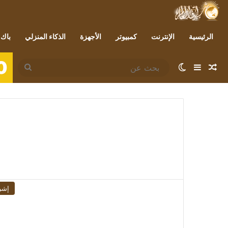
الرئيسية
الإنترنت
كمبيوتر
الأجهزة
الذكاء المنزلي
باك 
0
مقال عشوائي
إضافة عمود جانبي
الوضع المظلم
بحث
عن
إشر