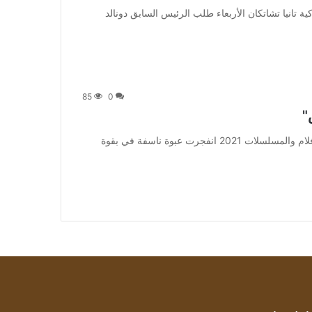
رفضت القاضية الأميركية تانيا تشاتكان الأربعاء طلب الرئيس السابق دونالد
85
0
"
من صحيفة اشراق العالم 24:[ad_1] إعلان: شاهد أجمل الأفلام والمسلسلات 2021 انفجرت عبوة ناسفة في بقوة