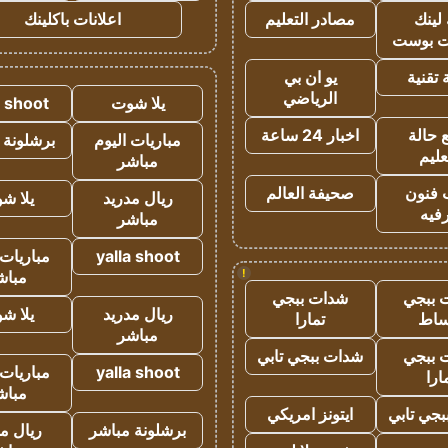
لينك
مصادر التعليم
اعلانات باكلينك
 بوست
تقنية
يو ان بي
الرياضي
يلا شوت
a shoot
 حالة
اخبار 24 ساعة
مباريات اليوم
برشلونة 
عليم
مباشر
 فنون
صحيفة العالم
ريال مدريد
يلا ش
فيه
مباشر
yalla shoot
مباريات 
!
مباش
 ببجي
شدات ببجي
ريال مدريد
يلا ش
ساط
تمارا
مباشر
 ببجي
شدات ببجي تابي
yalla shoot
مباريات 
ارا
مباش
جي تابي
ايتونز امريكي
برشلونة مباشر
ريال م