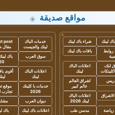
مواقع صديقة
+
!
اك لينك
شراء باك لينك
خدمات الباك
t post
لينك والجيست
مقال 
روابط
باقات باك لينك
ية
سوق العرب
باك لينك
20
 لنك،
اعلانات الباك
كلينكات
لينك
اعلانات الباك
أقوى باق
لينك
لين
دريس
اشراق العالم
عالم كبير
خدمات با كلينك
موقع تجا
2026
تجارب ا
الاشراق
اعلانات الباك
لينك 2026
ديوان العرب
مشار
رياضة
مدسن طب
اعلانات باك لينك
باك ل