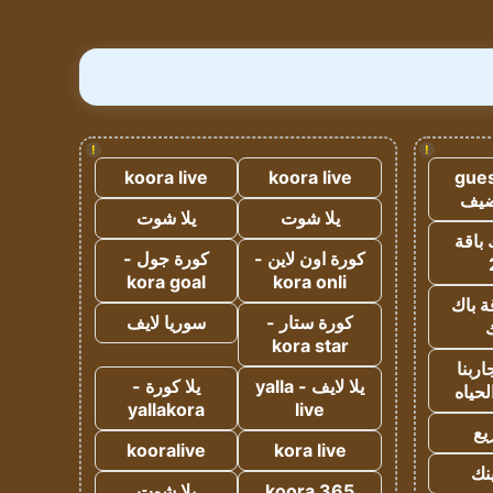
!
!
koora live
koora live
gues
ضيف
يلا شوت
يلا شوت
 باقة
كورة اون لاين -
كورة جول -
kora goal
kora onli
ة باك
كورة ستار -
سوريا لايف
ك
kora star
ربنا
يلا لايف - yalla
يلا كورة -
لحياه
yallakora
live
يع
kooralive
kora live
ينك
koora 365
يلا شوت