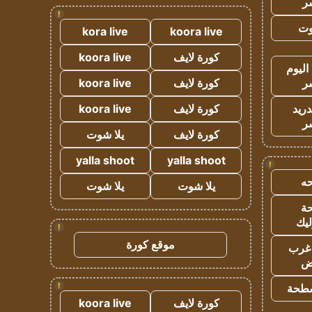
ر
!
وت
kora live
koora live
كورة لايف
koora live
اليوم
ر
كورة لايف
koora live
دريد
كورة لايف
koora live
ر
كورة لايف
يلا شوت
yalla shoot
yalla shoot
!
ه
يلا شوت
يلا شوت
ة
ليك
!
موقع كورة
غرب
اض
!
طحة
كورة لايف
koora live