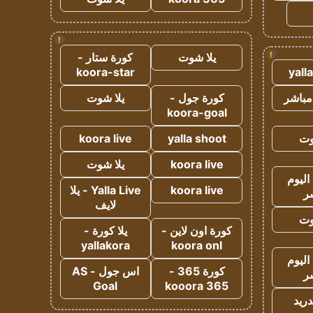
!
!
يلا شوت
كورة ستار -
koora-star
yall
مباشر
كورة جول -
يلا شوت
koora-goal
وت
yalla shoot
koora live
koora live
يلا شوت
اليوم
koora live
Yalla Live - يلا
ر
لايف
وت
كورة اون لاين -
يلا كورة -
yallakora
koora onl
اليوم
كورة 365 -
اس جول - AS
ر
Goal
kooora 365
دريد