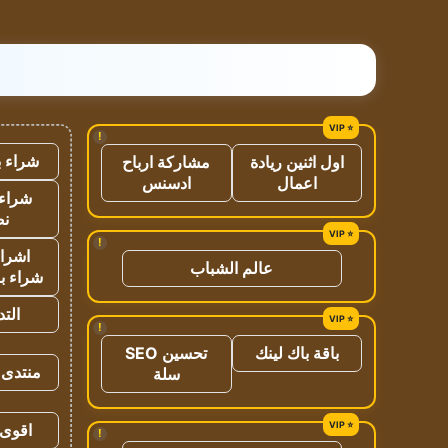
!
شراء ب
اول اثنين ريادة
مشاركة ارباح
اعمال
ادسنس
شراء 
نص
!
اشراق
عالم الشباب
شراء با
الت
!
باقة باك لينك
تحسين SEO
منتدى 
سلة
اقوى 
!