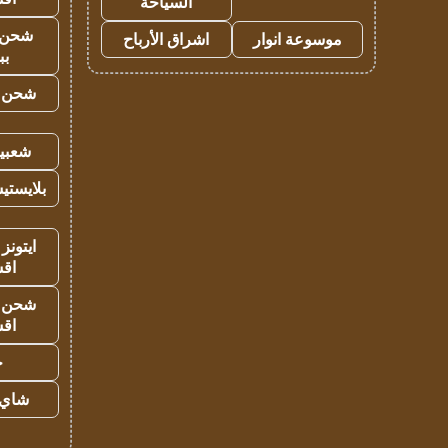
السياحة
شحن 
موسوعة انوار
اشراق الأرباح
بب
شحن يل
شعبية
بلايستي
ايتونز
اق
شحن يل
اق
ح
شاي 