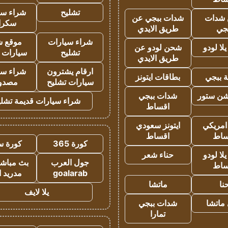
تشليح
شراء سي
شدات
شدات ببجي عن
سكرا
جي
طريق الايدي
شراء سيارات
موقع ش
ا لودو
شحن لودو عن
تشليح
سيارات 
طريق الايدي
ارقام يشترون
شراء سي
 ببجي
بطاقات ايتونز
سيارات تشليح
مصدو
شن ستور
شدات ببجي
شراء سيارات قديمة تشلي
اقساط
 امريكي
ايتونز سعودي
ساط
اقساط
كورة 365
كورة س
ا لودو
حناء شعر
جول العرب
بث مباشر
ساط
goalarab
مدريد ا
نا
ماتشا
يلا لايف
ماتشا
شدات ببجي
تمارا