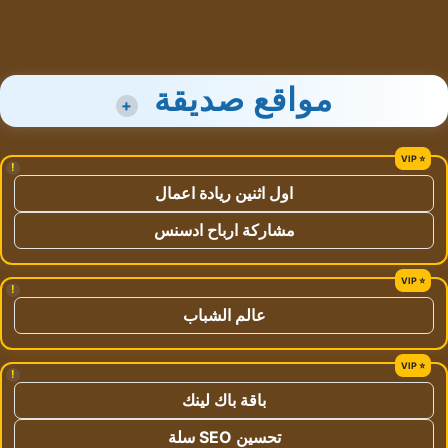
مواقع صديقة
+
!
اول اثنين ريادة اعمال
مشاركة ارباح ادسنس
!
عالم الشباب
!
باقة باك لينك
تحسين SEO سلة