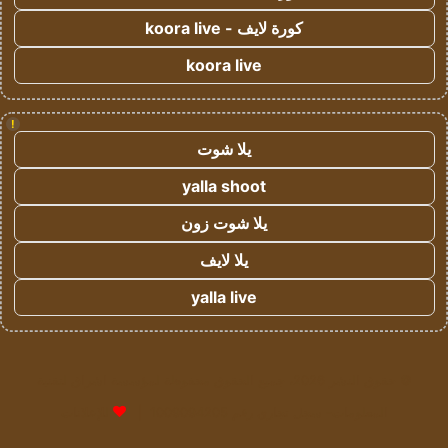
كورة لايف - koora live
koora live
!
يلا شوت
yalla shoot
يلا شوت زون
يلا لايف
yalla live
© حقوق النشر 2026، جميع الحقوق محفوظة لمؤسسة اشراق لتقنية
المعلومات- سجل تجاري رقم 1009094205 |
للإعلانات