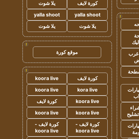
كورة لايف
يلا شوت
yalla shoot
yalla shoot
!
ه
يلا شوت
يلا شوت
ة
ليك
!
موقع كورة
غرب
اض
!
طحة
كورة لايف
koora live
ارات
kora live
koora live
ب
koora live
كورة لايف
راء
koora live
koora live
تشليح
كورة لايف -
كورة لايف -
ارات
koora live
koora live
مة