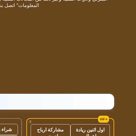
المعلومات" اتصل بنا
!
شراء ب
اول اثنين ريادة
مشاركة ارباح
اعمال
ادسنس