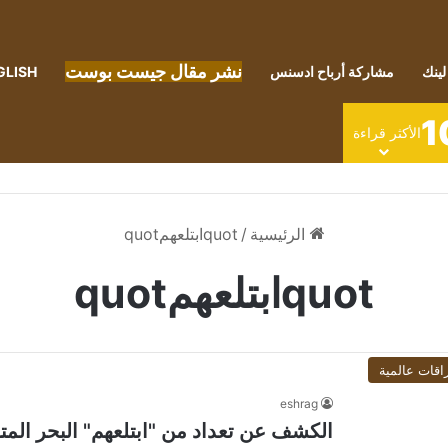
نشر مقال جيست بوست
لينك
مشاركة أرباح ادسنس
GLISH
1
الأكثر قراءة
الرئيسية
/
quotابتلعهمquot
quotابتلعهمquot
اقات عالمية
eshrag
الكشف عن تعداد من "ابتلعهم" البحر المتوس