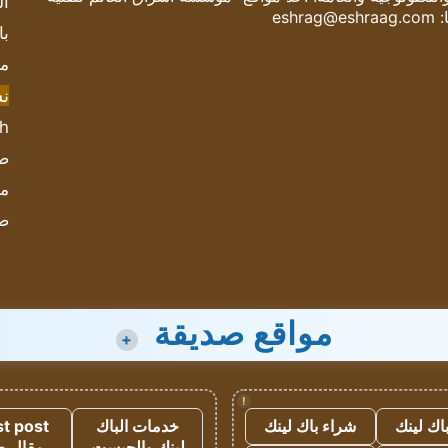
ال
:
eshrag@eshraag.com
با
مش
ن
sh
صحيف
مؤ
ص
مواقع صديقة
+
!
اك لينك
شراء باك لينك
خدمات الباك
t post
لينك والجيست
مقال 