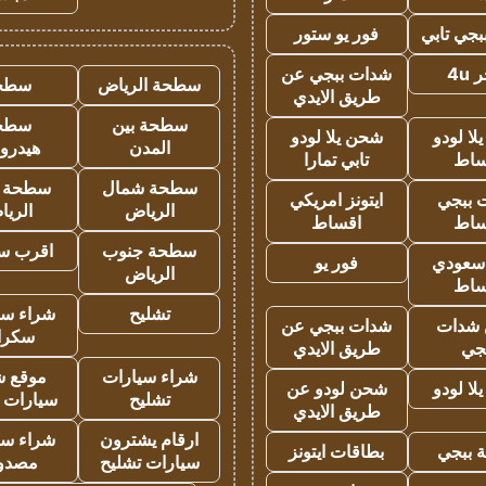
جي تابي
فور يو ستور
4u
شدات ببجي عن
سطحة الرياض
سطح
طريق الايدي
سطحة بين
سطح
ا لودو
شحن يلا لودو
المدن
هيدرو
ساط
تابي تمارا
سطحة شمال
سطحة 
 ببجي
ايتونز امريكي
الرياض
الري
ساط
اقساط
سطحة جنوب
اقرب س
 سعودي
فور يو
الرياض
ساط
تشليح
شراء سي
شدات
شدات ببجي عن
سكرا
جي
طريق الايدي
شراء سيارات
موقع ش
ا لودو
شحن لودو عن
تشليح
سيارات 
طريق الايدي
ارقام يشترون
شراء سي
 ببجي
بطاقات ايتونز
سيارات تشليح
مصدو