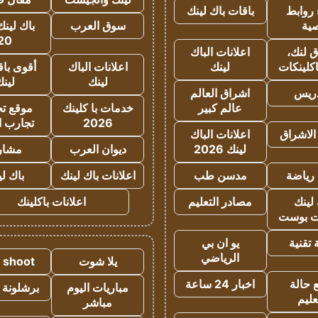
روابط
باقات باك لينك
ية
سوق العرب
باك لينك
20
 لنك،
اعلانات الباك
كلينكات
لينك
اعلانات الباك
أقوى باق
لينك
لين
دريس
اشراق العالم
عالم كبير
خدمات با كلينك
موقع تجا
2026
تجارب ا
الاشراق
اعلانات الباك
لينك 2026
ديوان العرب
مشار
رياضة
مدسن طب
اعلانات باك لينك
باك ل
لينك
مصادر التعليم
اعلانات باكلينك
 بوست
تقنية
يو ان بي
الرياضي
يلا شوت
a shoot
 حالة
اخبار 24 ساعة
مباريات اليوم
برشلونة 
عليم
مباشر