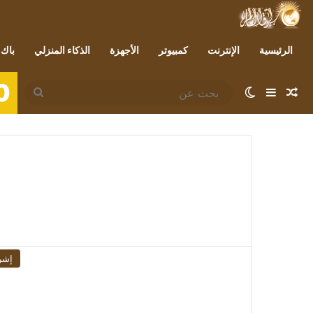
الرئيسية
الإنترنت
كمبيوتر
الأجهزة
الذكاء المنزلي
باك 
0
مقال عشوائي
إضافة عمود جانبي
الوضع المظلم
بحث
عن
إشر