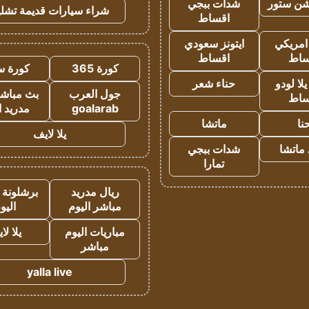
شن ستور
شدات ببجي
شراء سيارات قديمة تشلي
اقساط
 امريكي
ايتونز سعودي
ساط
اقساط
كورة 365
كورة س
ا لودو
حناء شعر
جول العرب
بث مباشر
ساط
goalarab
مدريد ا
نا
ماتشا
يلا لايف
ماتشا
شدات ببجي
تمارا
ريال مدريد
برشلونة 
مباشر اليوم
اليو
مباريات اليوم
يلا لا
مباشر
yalla live