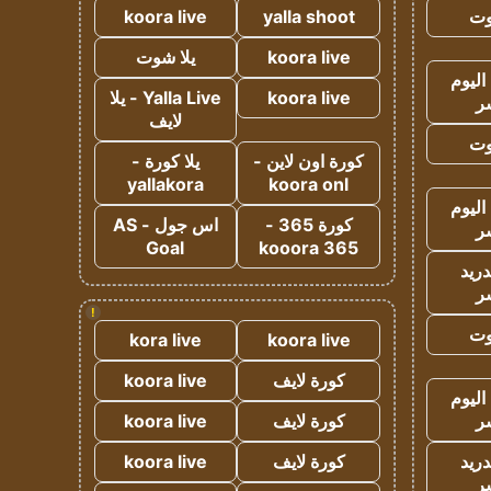
وت
yalla shoot
koora live
koora live
يلا شوت
اليوم
koora live
Yalla Live - يلا
ر
لايف
وت
كورة اون لاين -
يلا كورة -
yallakora
koora onl
اليوم
كورة 365 -
اس جول - AS
ر
Goal
kooora 365
دريد
ر
!
وت
kora live
koora live
كورة لايف
koora live
اليوم
ر
كورة لايف
koora live
دريد
كورة لايف
koora live
ر