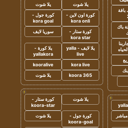
يلا شوت
يلا شوت
 باقة
كورة اون لاين -
كورة جول -
kora goal
kora onli
ة باك
كورة ستار -
سوريا لايف
ك
kora star
ربنا
يلا لايف - yalla
يلا كورة -
لحياه
yallakora
live
يع
kooralive
kora live
ينك
koora 365
يلا شوت
!
!
يلا شوت
كورة ستار -
koora-star
yall
مباشر
كورة جول -
يلا شوت
koora-goal