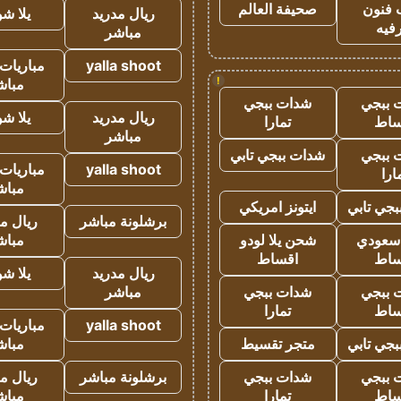
 فنون
صحيفة العالم
ريال مدريد
يلا ش
فيه
مباشر
yalla shoot
مباريات 
!
مباش
 ببجي
شدات ببجي
ريال مدريد
يلا ش
ساط
تمارا
مباشر
 ببجي
شدات ببجي تابي
yalla shoot
مباريات 
ارا
مباش
جي تابي
ايتونز امريكي
برشلونة مباشر
ريال م
 سعودي
شحن يلا لودو
مباش
ساط
اقساط
ريال مدريد
يلا ش
 ببجي
شدات ببجي
مباشر
ساط
تمارا
yalla shoot
مباريات 
جي تابي
متجر تقسيط
مباش
 ببجي
شدات ببجي
برشلونة مباشر
ريال م
ساط
تمارا
مباش