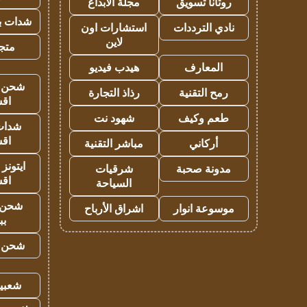
روتانا تسويق
مجلة الابداع
شدات بب
نادي الترددات
استشارات اون
لاين
متجر 
المعارف
هيدب فيديو
شحن يل
رمح التقنية
رذاذ التجارة
اق
طعم وكيف
شهود نت
شدات
اق
أركاني
مباشر التقنية
ايتونز
مدونة صحبة
شرقيات
اق
السياحة
شحن 
موسوعة انوار
اشراق الأرباح
بب
شحن يل
شعبية