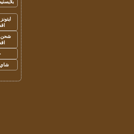
بلايستي
ايتونز
اق
شحن يل
اق
ح
شاي 