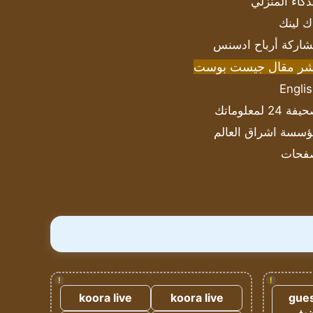
ذكاء المنزلي
ك لينك
اركة أرباح ادسنس
شر مقال جيست بوست
Engli
ة 24 لمعلوماتك
سسة اشراق العالم
فحات
!
!
koora live
koora live
gues
ضيف