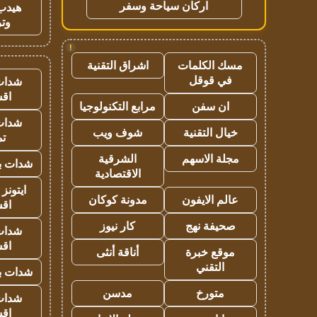
اركان سياحة وسفر
هيدب
وتر
!
مسك الكلمات
اشراق التقنية
في قوقل
شدات
اق
ان سفن
مرابع التكنولوجيا
شدات
خيال التقنية
شوف ويب
تم
مجلة الاسهم
الشرقية
شدات بب
الاقتصادية
ايتونز
عالم الايفون
مدونة كوكان
اق
صحيفة نهج
كار نيوز
شدات
اق
موقع خبرة
أناقة أنثى
التقني
شدات بب
متورخ
مدسن
شدات
اق