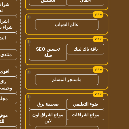
شراء 
نص
!
اشراق
عالم الشباب
شراء با
الت
!
باقة باك لينك
تحسين SEO
منتدى 
سلة
اقوى 
!
ماسنجر المسلم
باك 
وجيست
!
مجلة 
ضوء التعليمي
صحيفة برق
موقع اشراقات
موقع اشراق اون
موقع
لاين
للت