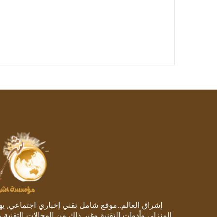
إشراق العالم..موقع شامل تقني إخباري اجتماعي, يهتم
المنزلي وأدوات التقنية وغير ذلك من المجالات التقنية 