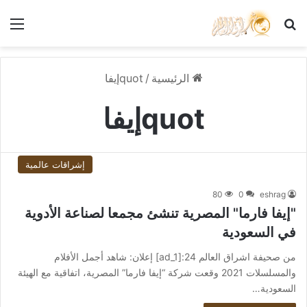
بحث عن
الق
الرئيسية
/
quotإيفا
quotإيفا
إشراقات عالمية
80
0
eshrag
"إيفا فارما" المصرية تنشئ مجمعا لصناعة الأدوية
في السعودية
من صحيفة اشراق العالم 24:[ad_1] إعلان: شاهد أجمل الأفلام
والمسلسلات 2021 وقعت شركة “إيفا فارما” المصرية، اتفاقية مع الهيئة
السعودية…