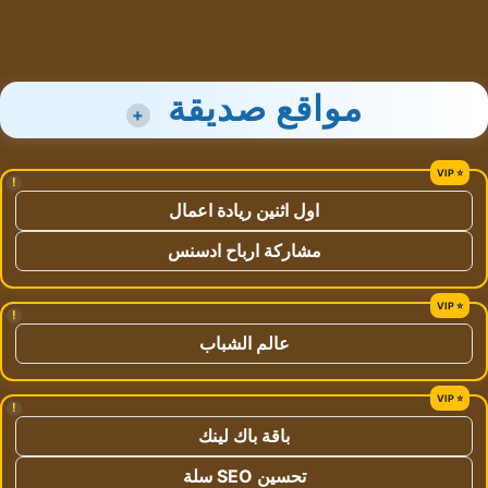
مواقع صديقة
+
!
اول اثنين ريادة اعمال
مشاركة ارباح ادسنس
!
عالم الشباب
!
باقة باك لينك
تحسين SEO سلة