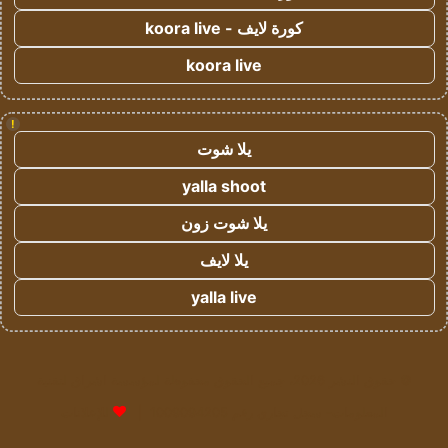
كورة لايف - koora live
koora live
!
يلا شوت
yalla shoot
يلا شوت زون
يلا لايف
yalla live
© حقوق النشر 2026، جميع الحقوق محفوظة لمؤسسة اشراق لتقنية
المعلومات- سجل تجاري رقم 1009094205 |
للإعلانات